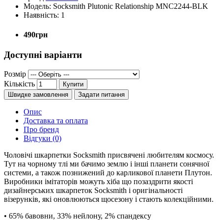
Модель:
Socksmith Plutonic Relationship MNC2244-BLK
Наявність:
1
490грн
Доступні варіанти
Розмір
Кількість
Купити
Швидке замовлення
Задати питання
Опис
Доставка та оплата
Про бренд
Відгуки (0)
Чоловічі шкарпетки Socksmith присвячені любителям космосу.
Тут на чорному тлі ми бачимо землю і інші планети сонячної
системи, а також познижений до карликової планети Плутон.
Виробники імітаторів можуть хіба що позаздрити якості
дизайнерських шкарпеток Socksmith і оригінальності
візерунків, які оновлюються щосезону і стають колекційними.
• 65% бавовни, 33% нейлону, 2% спандексу