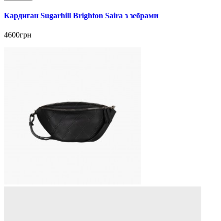
Кардиган Sugarhill Brighton Saira з зебрами
4600грн