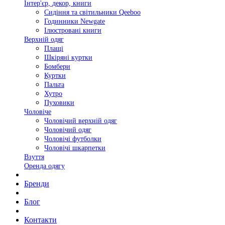
Інтер'єр, декор, книги
Сидіння та світильники Qeeboo
Годинники Newgate
Ілюстровані книги
Верхній одяг
Плащі
Шкіряні куртки
Бомбери
Куртки
Пальта
Хутро
Пуховики
Чоловіче
Чоловічий верхній одяг
Чоловічий одяг
Чоловічі футболки
Чоловічі шкарпетки
Взуття
Оренда одягу
Бренди
Блог
Контакти