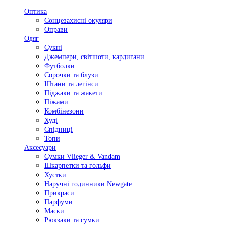
Оптика
Сонцезахисні окуляри
Оправи
Одяг
Сукні
Джемпери, світшоти, кардигани
Футболки
Сорочки та блузи
Штани та легінси
Піджаки та жакети
Піжами
Комбінезони
Худі
Спідниці
Топи
Аксесуари
Сумки Vlieger & Vandam
Шкарпетки та гольфи
Хустки
Наручні годинники Newgate
Прикраси
Парфуми
Маски
Рюкзаки та сумки