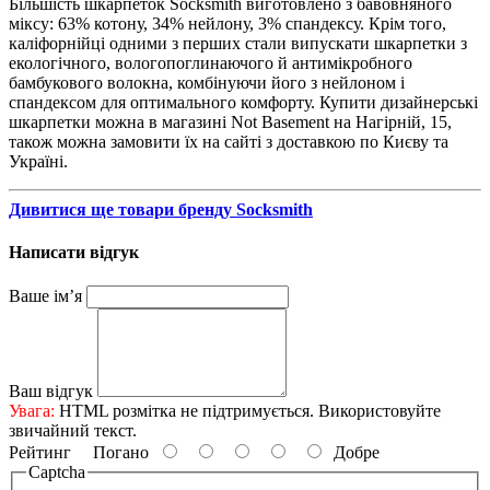
Більшість шкарпеток Socksmith виготовлено з бавовняного
міксу: 63% котону, 34% нейлону, 3% спандексу. Крім того,
каліфорнійці одними з перших стали випускати шкарпетки з
екологічного, вологопоглинаючого й антимікробного
бамбукового волокна, комбінуючи його з нейлоном і
спандексом для оптимального комфорту. Купити дизайнерські
шкарпетки можна в магазині Not Basement на Нагірній, 15,
також можна замовити їх на сайті з доставкою по Києву та
Україні.
Дивитися ще товари бренду Socksmith
Написати відгук
Ваше ім’я
Ваш відгук
Увага:
HTML розмітка не підтримується. Використовуйте
звичайний текст.
Рейтинг
Погано
Добре
Captcha