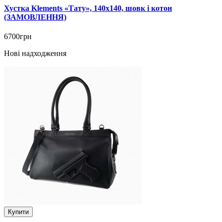
Хустка Klements «Тату», 140х140, шовк і котон
(ЗАМОВЛЕННЯ)
6700грн
Нові надходження
Купити