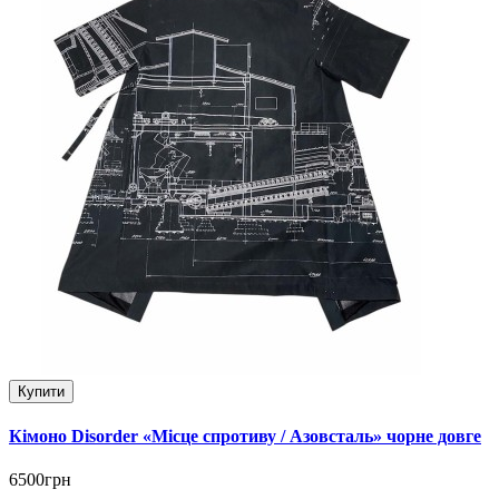
Купити
Кімоно Disorder «Місце спротиву / Азовсталь» чорне довге
6500грн