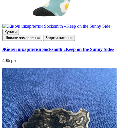
Купити
Швидке замовлення
Задати питання
Жіночі шкарпетки Socksmith «Keep on the Sunny Side»
400грн