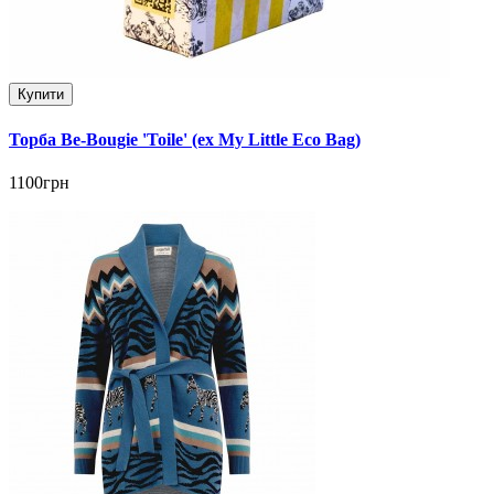
Купити
Торба Be-Bougie 'Toile' (ex My Little Eco Bag)
1100грн