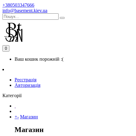
+380503347666
info@basement.kiev.ua
0
Ваш кошик порожній :(
Реєстрація
Авторизація
Категорії
+
-
Магазин
Магазин