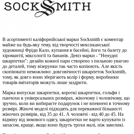
В асортименті каліфорнійської марки Socksmith є коментар
майже на будь-яку тему, від творчості мексиканської
художниці Фріди Кало, купання в басейні, йоги та балету до
хіромантії, міксології та бананів. Девіз марки - "Ненудні
шкарпетки": дизайн кожної пари створено з пильною увагою
до деталей, тому візерунки так часто копіюють. Але якість
скопіювати неможливо: довговічності шкарпеток Socksmith,
тому, як довго вони зберігають колір і форму, виробники
товарів-імітаторів можуть лише заздрити.
Марка випускає шкарпетки, короткі шкарпетки, гольфи і
панчохи в універсальних розмірах, жіночому і чоловічому, що
зручно, коли ви вибираєте подарунок і не впевнені в точному
розмірі. Жіночі моделі підходять для переважної більшості
жіночих розмірів, від 35 до 41. А чоловічі - від 40 до 45. На
відміну від зимового одягу, шкарпетки не варто купувати із
запасом, краще, якщо вони будуть трохи малі, ніж завеликі.