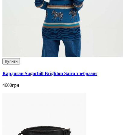
Купити
Кардиган Sugarhill Brighton Saira з зебрами
4600грн