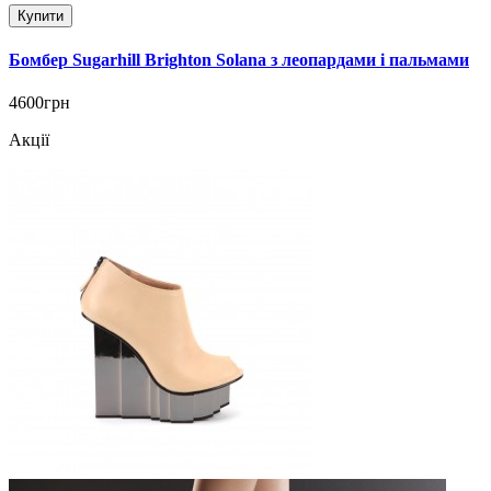
Купити
Бомбер Sugarhill Brighton Solana з леопардами і пальмами
4600грн
Акції