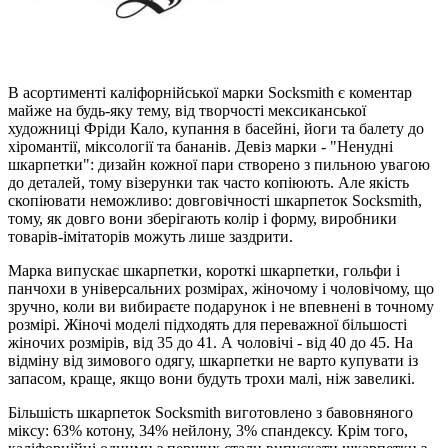
В асортименті каліфорнійської марки Socksmith є коментар
майже на будь-яку тему, від творчості мексиканської
художниці Фріди Кало, купання в басейні, йоги та балету до
хіромантії, міксології та бананів. Девіз марки - "Ненудні
шкарпетки": дизайн кожної пари створено з пильною увагою
до деталей, тому візерунки так часто копіюють. Але якість
скопіювати неможливо: довговічності шкарпеток Socksmith,
тому, як довго вони зберігають колір і форму, виробники
товарів-імітаторів можуть лише заздрити.
Марка випускає шкарпетки, короткі шкарпетки, гольфи і
панчохи в універсальних розмірах, жіночому і чоловічому, що
зручно, коли ви вибираєте подарунок і не впевнені в точному
розмірі. Жіночі моделі підходять для переважної більшості
жіночих розмірів, від 35 до 41. А чоловічі - від 40 до 45. На
відміну від зимового одягу, шкарпетки не варто купувати із
запасом, краще, якщо вони будуть трохи малі, ніж завеликі.
Більшість шкарпеток Socksmith виготовлено з бавовняного
міксу: 63% котону, 34% нейлону, 3% спандексу. Крім того,