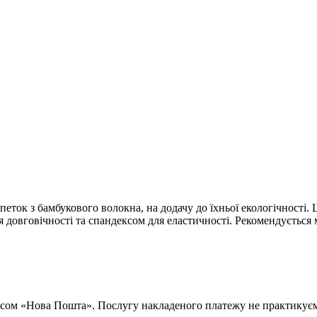
рпеток з бамбукового волокна, на додачу до їхньої екологічност
довговічності та спандексом для еластичності. Рекомендується 
рвісом «Нова Пошта». Послугу накладеного платежу не практикує