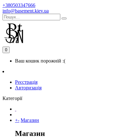
+380503347666
info@basement.kiev.ua
0
Ваш кошик порожній :(
Реєстрація
Авторизація
Категорії
+
-
Магазин
Магазин