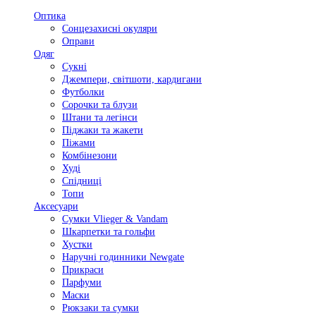
Оптика
Сонцезахисні окуляри
Оправи
Одяг
Сукні
Джемпери, світшоти, кардигани
Футболки
Сорочки та блузи
Штани та легінси
Піджаки та жакети
Піжами
Комбінезони
Худі
Спідниці
Топи
Аксесуари
Сумки Vlieger & Vandam
Шкарпетки та гольфи
Хустки
Наручні годинники Newgate
Прикраси
Парфуми
Маски
Рюкзаки та сумки