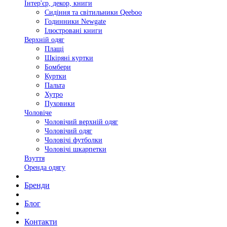
Інтер'єр, декор, книги
Сидіння та світильники Qeeboo
Годинники Newgate
Ілюстровані книги
Верхній одяг
Плащі
Шкіряні куртки
Бомбери
Куртки
Пальта
Хутро
Пуховики
Чоловіче
Чоловічий верхній одяг
Чоловічий одяг
Чоловічі футболки
Чоловічі шкарпетки
Взуття
Оренда одягу
Бренди
Блог
Контакти