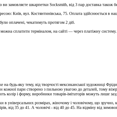
о ви замовляєте шкарпетки Socksmith, від 3 пар доставка також б
ресою: Київ, вул. Костянтинівська, 75. Оплата здійснюється в на
були оплачені, чекатимуть протягом 2 діб.
можна сплатити терміналом, на сайті — через платіжну систему.
 на будь-яку тему, від творчості мексиканської художниці Фріди 
айн кожної пари створено з пильною увагою до деталей, тому віз
ють колір і форму, виробники товарів-імітаторів можуть лише заз
 в універсальних розмірах, жіночому і чоловічому, що зручно, к
ів, від 35 до 41. А чоловічі - від 40 до 45. На відміну від зимов