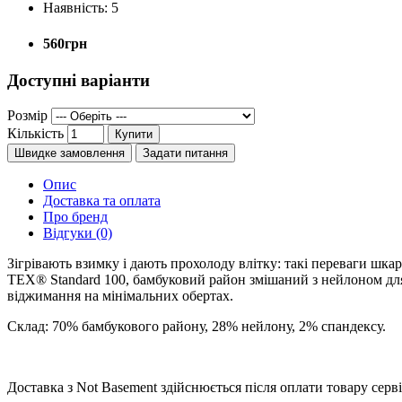
Наявність:
5
560грн
Доступні варіанти
Розмір
Кількість
Купити
Швидке замовлення
Задати питання
Опис
Доставка та оплата
Про бренд
Відгуки (0)
Зігрівають взимку і дають прохолоду влітку: такі переваги шка
TEX® Standard 100, бамбуковий район змішаний з нейлоном для 
віджимання на мінімальних обертах.
Склад: 70% бамбукового району, 28% нейлону, 2% спандексу.
Доставка з Not Basement здійснюється після оплати товару се