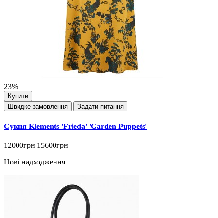
23%
Купити
Швидке замовлення
Задати питання
Сукня Klements 'Frieda' 'Garden Puppets'
12000грн
15600грн
Нові надходження