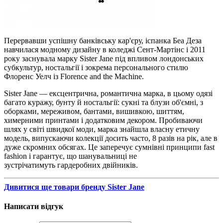
Перервавши успішну банківську кар'єру, іспанка Беа Деза
навчилася модному дизайну в коледжі Сент-Мартінс і 2011
року заснувала марку Sister Jane під впливом лондонських
субкультур, ностальгії і зокрема персонального стилю
Флоренс Уелч із Florence and the Machine.
Sister Jane — ексцентрична, романтична марка, в цьому одязі
багато куражу, бунту й ностальгії: сукні та блузи об'ємні, з
оборками, мереживом, бантами, вишивкою, шиттям,
химерними принтами і додатковим декором. Пробиваючи
шлях у світі швидкої моди, марка знайшла власну етичну
модель, випускаючи колекції досить часто, 8 разів на рік, але в
дуже скромних обсягах. Це заперечує сумнівні принципи fast
fashion і гарантує, що шанувальниці не
зустрічатимуть гардеробних двійників.
Дивитися ще товари бренду Sister Jane
Написати відгук