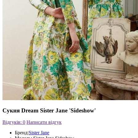
Сукня Dream Sister Jane 'Sideshow'
Відгуків: 0
Написати відгук
Бренд:
Sister Jane