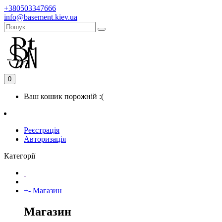
+380503347666
info@basement.kiev.ua
0
Ваш кошик порожній :(
Реєстрація
Авторизація
Категорії
+
-
Магазин
Магазин