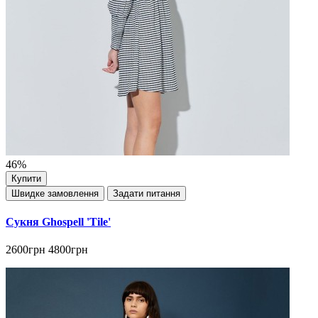
46%
Купити
Швидке замовлення
Задати питання
Сукня Ghospell 'Tile'
2600грн
4800грн