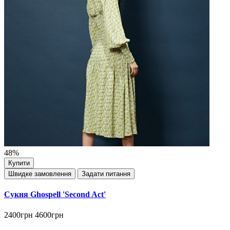
48%
Купити
Швидке замовлення
Задати питання
Сукня Ghospell 'Second Act'
2400грн
4600грн