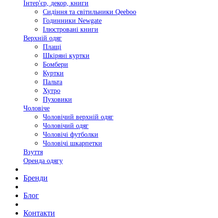
Інтер'єр, декор, книги
Сидіння та світильники Qeeboo
Годинники Newgate
Ілюстровані книги
Верхній одяг
Плащі
Шкіряні куртки
Бомбери
Куртки
Пальта
Хутро
Пуховики
Чоловіче
Чоловічий верхній одяг
Чоловічий одяг
Чоловічі футболки
Чоловічі шкарпетки
Взуття
Оренда одягу
Бренди
Блог
Контакти