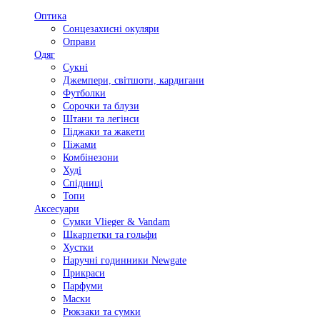
Оптика
Сонцезахисні окуляри
Оправи
Одяг
Сукні
Джемпери, світшоти, кардигани
Футболки
Сорочки та блузи
Штани та легінси
Піджаки та жакети
Піжами
Комбінезони
Худі
Спідниці
Топи
Аксесуари
Сумки Vlieger & Vandam
Шкарпетки та гольфи
Хустки
Наручні годинники Newgate
Прикраси
Парфуми
Маски
Рюкзаки та сумки