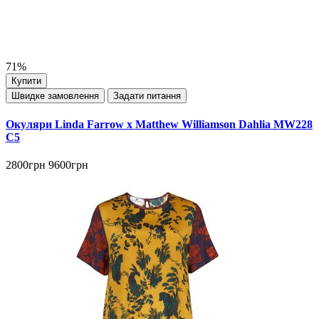
71%
Купити
Швидке замовлення
Задати питання
Окуляри Linda Farrow x Matthew Williamson Dahlia MW228
C5
2800грн
9600грн