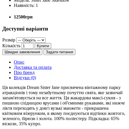
Модель:
Sister Jane Sideshow
Наявність:
1
12500грн
Доступні варіанти
Розмір
Кількість
Купити
Швидке замовлення
Задати питання
Опис
Доставка та оплата
Про бренд
Відгуки (0)
Ця колекція Dream Sister Jane присвячена вінтажному парку
атракціонів і тому незабутньому почуттю свята, яке зазвичай
запам'ятовується на все життя. Ця жакардова максі-сукня - з
пишною спідницею ярусами і об'ємними рукавами, які нижче
ліктя переходять у довгі вузькі манжети - прикрашена
квітковим візерунком, в якому поєднуються відтінки жовтого,
зеленого, бірюзи і золота. 100% поліестеру. Підкладка: 65%
віскози, 35% купро.