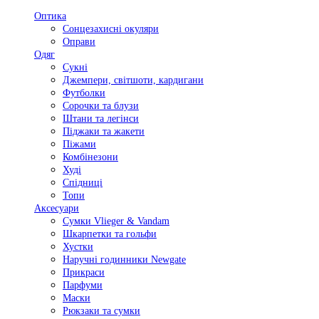
Оптика
Сонцезахисні окуляри
Оправи
Одяг
Сукні
Джемпери, світшоти, кардигани
Футболки
Сорочки та блузи
Штани та легінси
Піджаки та жакети
Піжами
Комбінезони
Худі
Спідниці
Топи
Аксесуари
Сумки Vlieger & Vandam
Шкарпетки та гольфи
Хустки
Наручні годинники Newgate
Прикраси
Парфуми
Маски
Рюкзаки та сумки