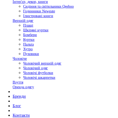
Інтер'єр, декор, книги
Сидіння та світильники Qeeboo
Годинники Newgate
Ілюстровані книги
Верхній одяг
Плащі
Шкіряні куртки
Бомбери
Куртки
Пальта
Хутро
Пуховики
Чоловіче
Чоловічий верхній одяг
Чоловічий одяг
Чоловічі футболки
Чоловічі шкарпетки
Взуття
Оренда одягу
Бренди
Блог
Контакти