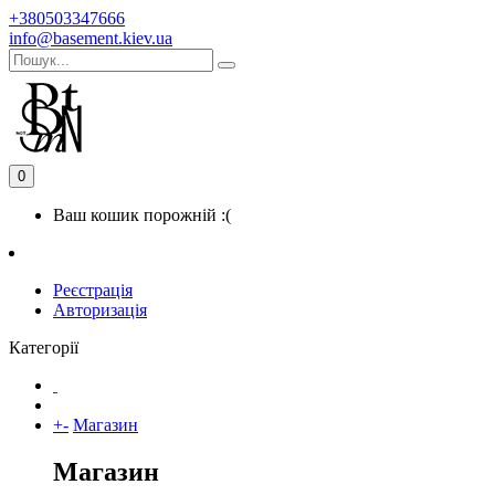
+380503347666
info@basement.kiev.ua
0
Ваш кошик порожній :(
Реєстрація
Авторизація
Категорії
+
-
Магазин
Магазин