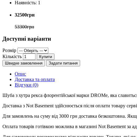
Наявність:
1
32500грн
53300грн
Доступні варіанти
Розмір
Кількість
Купити
Швидке замовлення
Задати питання
Опис
Доставка та оплата
Відгуки (0)
Шуба з хутра рекса флорентійської марки DROMe, яка славитьс
Доставка з Not Basement здійснюється після оплати товару се
Для замовлень на суму від 3000 грн доставка безкоштовна. Якщ
Оплата товарів готівкою можлива в магазині Not Basement за ад
Для самовивозу рекомендуємо відкласти товари. Товари, які не 