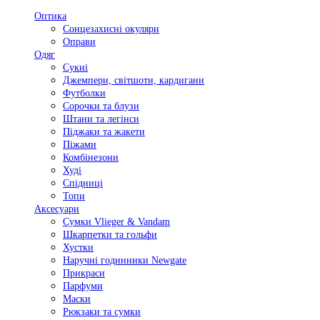
Оптика
Сонцезахисні окуляри
Оправи
Одяг
Сукні
Джемпери, світшоти, кардигани
Футболки
Сорочки та блузи
Штани та легінси
Піджаки та жакети
Піжами
Комбінезони
Худі
Спідниці
Топи
Аксесуари
Сумки Vlieger & Vandam
Шкарпетки та гольфи
Хустки
Наручні годинники Newgate
Прикраси
Парфуми
Маски
Рюкзаки та сумки