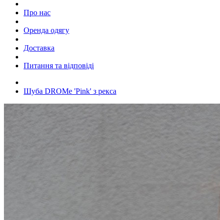
Про нас
Оренда одягу
Доставка
Питання та відповіді
Шуба DROMe 'Pink' з рекса