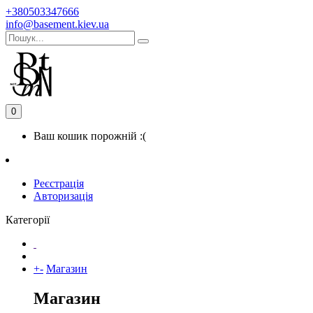
+380503347666
info@basement.kiev.ua
0
Ваш кошик порожній :(
Реєстрація
Авторизація
Категорії
+
-
Магазин
Магазин