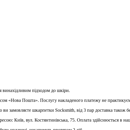
я винахідливим підходом до шкіри.
рвісом «Нова Пошта». Послугу накладеного платежу не практикує
о ви замовляєте шкарпетки Socksmith, від 3 пар доставка також б
ресою: Київ, вул. Костянтинівська, 75. Оплата здійснюється в на
були оплачені, чекатимуть протягом 2 діб.