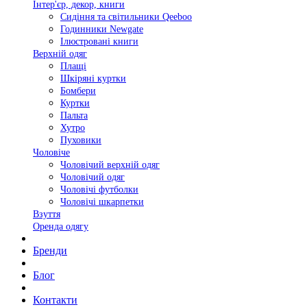
Інтер'єр, декор, книги
Сидіння та світильники Qeeboo
Годинники Newgate
Ілюстровані книги
Верхній одяг
Плащі
Шкіряні куртки
Бомбери
Куртки
Пальта
Хутро
Пуховики
Чоловіче
Чоловічий верхній одяг
Чоловічий одяг
Чоловічі футболки
Чоловічі шкарпетки
Взуття
Оренда одягу
Бренди
Блог
Контакти