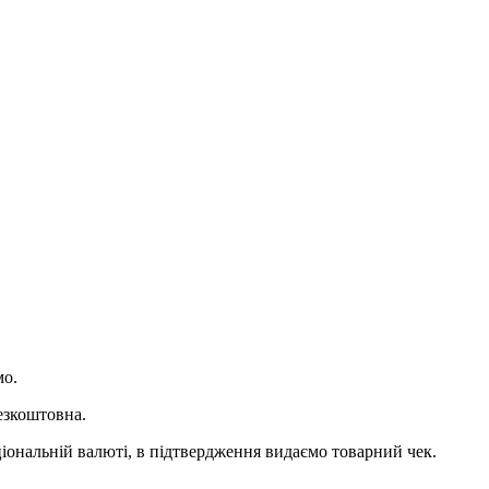
мо.
езкоштовна.
ціональній валюті, в підтвердження видаємо товарний чек.