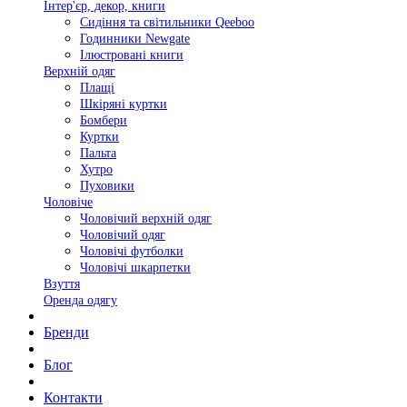
Інтер'єр, декор, книги
Сидіння та світильники Qeeboo
Годинники Newgate
Ілюстровані книги
Верхній одяг
Плащі
Шкіряні куртки
Бомбери
Куртки
Пальта
Хутро
Пуховики
Чоловіче
Чоловічий верхній одяг
Чоловічий одяг
Чоловічі футболки
Чоловічі шкарпетки
Взуття
Оренда одягу
Бренди
Блог
Контакти