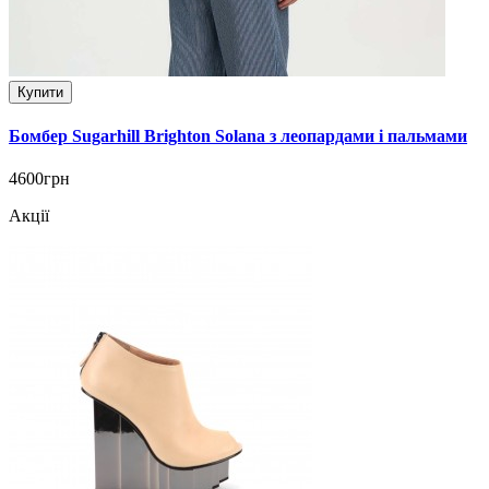
Купити
Бомбер Sugarhill Brighton Solana з леопардами і пальмами
4600грн
Акції