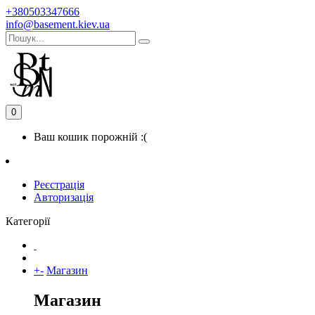
+380503347666
info@basement.kiev.ua
0
Ваш кошик порожній :(
Реєстрація
Авторизація
Категорії
+
-
Магазин
Магазин