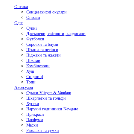
Оптика
Сонцезахисні окуляри
Оправи
Одяг
Сукні
Джемпери, світшоти, кардигани
Футболки
Сорочки та блузи
Штани та легінси
Піджаки та жакети
Піжами
Комбінезони
Худі
Спідниці
Топи
Аксесуари
Сумки Vlieger & Vandam
Шкарпетки та гольфи
Хустки
Наручні годинники Newgate
Прикраси
Парфуми
Маски
Рюкзаки та сумки