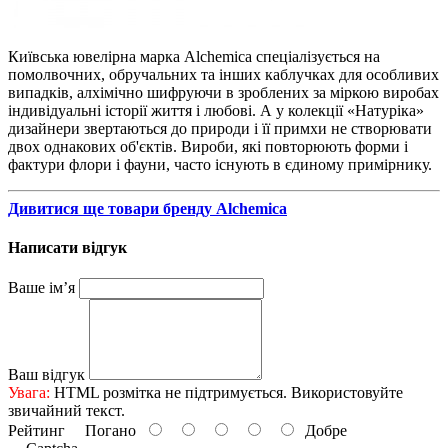
Київська ювелірна марка Alchemica спеціалізується на
помолвочних, обручальних та інших каблучках для особливих
випадків, алхімічно шифруючи в зроблених за міркою виробах
індивідуальні історії життя і любові. А у колекції «Натуріка»
дизайнери звертаються до природи і її примхи не створювати
двох однакових об'єктів. Вироби, які повторюють форми і
фактури флори і фауни, часто існують в єдиному примірнику.
Дивитися ще товари бренду Alchemica
Написати відгук
Ваше ім’я
Ваш відгук
Увага:
HTML розмітка не підтримується. Використовуйте
звичайний текст.
Рейтинг
Погано
Добре