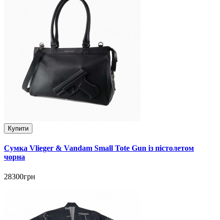
Купити
Сумка Vlieger & Vandam Small Tote Gun із пістолетом
чорна
28300грн