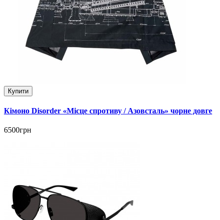
Купити
Кімоно Disorder «Місце спротиву / Азовсталь» чорне довге
6500грн