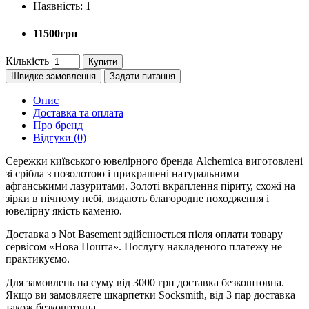
Наявність:
1
11500грн
Кількість
Купити
Швидке замовлення
Задати питання
Опис
Доставка та оплата
Про бренд
Відгуки (0)
Сережки київського ювелірного бренда Alchemica виготовлені
зі срібла з позолотою і прикрашені натуральними
афганськими лазуритами. Золоті вкраплення піриту, схожі на
зірки в нічному небі, видають благородне походження і
ювелірну якість каменю.
Доставка з Not Basement здійснюється після оплати товару
сервісом «Нова Пошта». Послугу накладеного платежу не
практикуємо.
Для замовлень на суму від 3000 грн доставка безкоштовна.
Якщо ви замовляєте шкарпетки Socksmith, від 3 пар доставка
також безкоштовна.