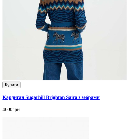
Купити
Кардиган Sugarhill Brighton Saira з зебрами
4600грн