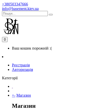
+380503347666
info@basement.kiev.ua
0
Ваш кошик порожній :(
Реєстрація
Авторизація
Категорії
+
-
Магазин
Магазин