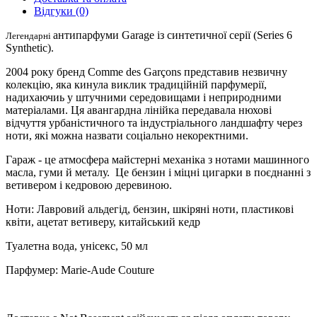
Відгуки (0)
антипарфуми Garage із синтетичної серії (Series 6
Легендарні
Synthetic).
2004 року бренд Comme des Garçons представив незвичну
колекцію, яка кинула виклик традиційній парфумерії,
надихаючиь у штучними середовищами і неприродними
матеріалами. Ця авангардна лінійка передавала нюхові
відчуття урбаністичного та індустріального ландшафту через
ноти, які можна назвати соціально некоректними.
Гараж - це атмосфера майстерні механіка з нотами машинного
масла, гуми й металу. Це бензин і міцні цигарки в поєднанні з
ветивером і кедровою деревиною.
Ноти: Лавровий альдегід, бензин, шкіряні ноти, пластикові
квіти, ацетат ветиверу, китайський кедр
Туалетна вода, унісекс, 50 мл
Парфумер: Marie-Aude Couture