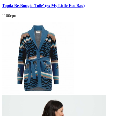
Торба Be-Bougie 'Toile' (ex My Little Eco Bag)
1100грн