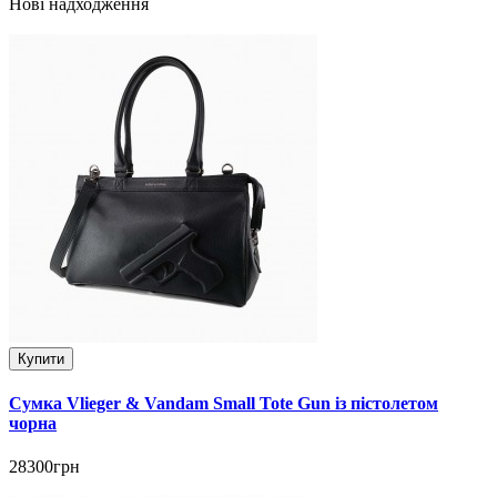
Нові надходження
Купити
Сумка Vlieger & Vandam Small Tote Gun із пістолетом
чорна
28300грн