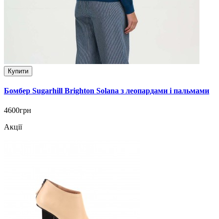
Купити
Бомбер Sugarhill Brighton Solana з леопардами і пальмами
4600грн
Акції