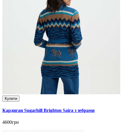
Купити
Кардиган Sugarhill Brighton Saira з зебрами
4600грн