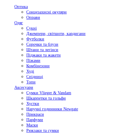
Оптика
Сонцезахисні окуляри
Оправи
Одяг
Сукні
Джемпери, світшоти, кардигани
Футболки
Сорочки та блузи
Штани та легінси
Піджаки та жакети
Піжами
Комбінезони
Худі
Спідниці
Топи
Аксесуари
Сумки Vlieger & Vandam
Шкарпетки та гольфи
Хустки
Наручні годинники Newgate
Прикраси
Парфуми
Маски
Рюкзаки та сумки