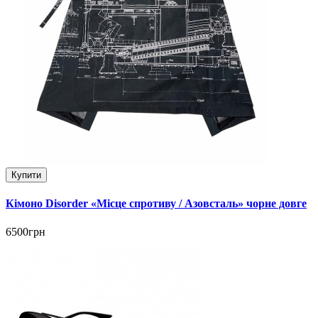
Купити
Кімоно Disorder «Місце спротиву / Азовсталь» чорне довге
6500грн