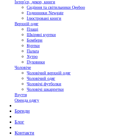
Інтер'єр, декор, книги
Сидіння та світильники Qeeboo
Годинники Newgate
Ілюстровані книги
Верхній одяг
Плащі
Шкіряні куртки
Бомбери
Куртки
Пальта
Хутро
Пуховики
Чоловіче
Чоловічий верхній одяг
Чоловічий одяг
Чоловічі футболки
Чоловічі шкарпетки
Взуття
Оренда одягу
Бренди
Блог
Контакти