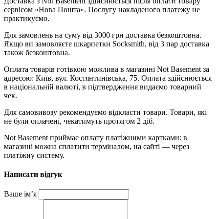
Доставка з Not Basement здійснюється після оплати товару
сервісом «Нова Пошта». Послугу накладеного платежу не
практикуємо.
Для замовлень на суму від 3000 грн доставка безкоштовна.
Якщо ви замовляєте шкарпетки Socksmith, від 3 пар доставка
також безкоштовна.
Оплата товарів готівкою можлива в магазині Not Basement за
адресою: Київ, вул. Костянтинівська, 75. Оплата здійснюється
в національній валюті, в підтвердження видаємо товарний
чек.
Для самовивозу рекомендуємо відкласти товари. Товари, які
не були оплачені, чекатимуть протягом 2 діб.
Not Basement приймає оплату платіжними картками: в
магазині можна сплатити терміналом, на сайті — через
платіжну систему.
Написати відгук
Ваше ім’я