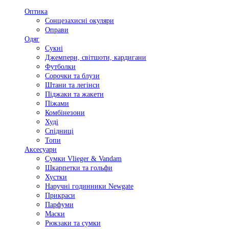
Оптика
Сонцезахисні окуляри
Оправи
Одяг
Сукні
Джемпери, світшоти, кардигани
Футболки
Сорочки та блузи
Штани та легінси
Піджаки та жакети
Піжами
Комбінезони
Худі
Спідниці
Топи
Аксесуари
Сумки Vlieger & Vandam
Шкарпетки та гольфи
Хустки
Наручні годинники Newgate
Прикраси
Парфуми
Маски
Рюкзаки та сумки