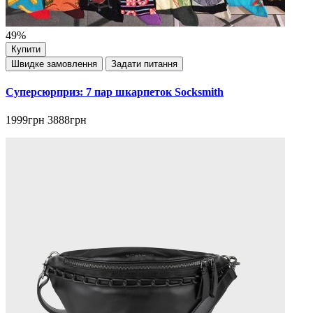
49%
Купити
Швидке замовлення
Задати питання
Суперсюрприз: 7 пар шкарпеток Socksmith
1999грн
3888грн