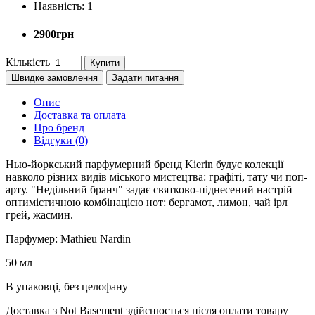
Наявність:
1
2900грн
Кількість
Купити
Швидке замовлення
Задати питання
Опис
Доставка та оплата
Про бренд
Відгуки (0)
Нью-йоркський парфумерний бренд Kierin будує колекції
навколо різних видів міського мистецтва: графіті, тату чи поп-
арту. "Недільний бранч" задає святково-піднесений настрій
оптимістичною комбінацією нот: бергамот, лимон, чай ірл
грей, жасмин.
Парфумер: Mathieu Nardin
50 мл
В упаковці, без целофану
Доставка з Not Basement здійснюється після оплати товару