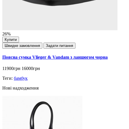
26%
Купити
Швидке замовлення
Задати питання
Поясна сумка Vlieger & Vandam з ланцюгом чорна
11900грн
16000грн
Теги:
бамбук
Нові надходження