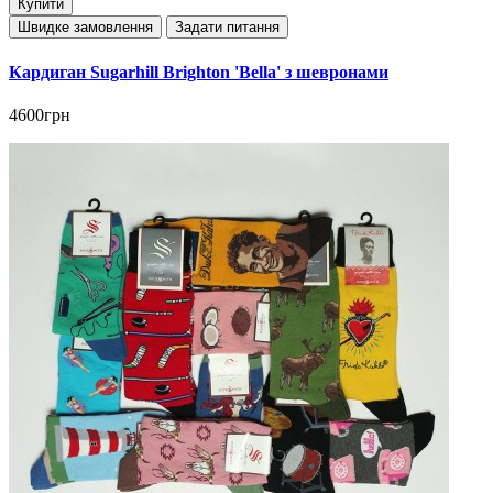
Купити
Швидке замовлення
Задати питання
Кардиган Sugarhill Brighton 'Bella' з шевронами
4600грн