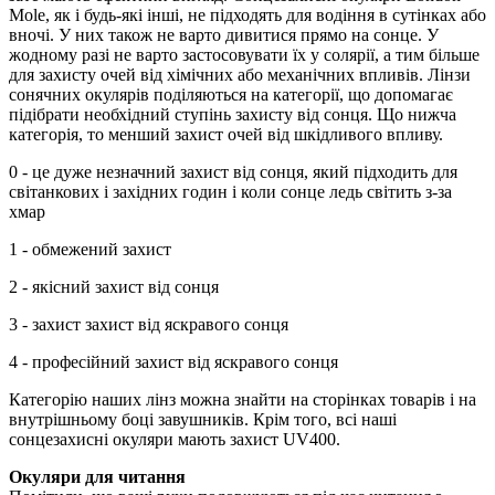
Mole, як і будь-які інші, не підходять для водіння в сутінках або
вночі. У них також не варто дивитися прямо на сонце. У
жодному разі не варто застосовувати їх у солярії, а тим більше
для захисту очей від хімічних або механічних впливів. Лінзи
сонячних окулярів поділяються на категорії, що допомагає
підібрати необхідний ступінь захисту від сонця. Що нижча
категорія, то менший захист очей від шкідливого впливу.
0 - це дуже незначний захист від сонця, який підходить для
світанкових і західних годин і коли сонце ледь світить з-за
хмар
1 - обмежений захист
2 - якісний захист від сонця
3 - захист захист від яскравого сонця
4 - професійний захист від яскравого сонця
Категорію наших лінз можна знайти на сторінках товарів і на
внутрішньому боці завушників. Крім того, всі наші
сонцезахисні окуляри мають захист UV400.
Окуляри для читання