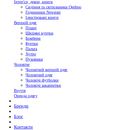
Інтер'єр, декор, книги
Сидіння та світильники Qeeboo
Годинники Newgate
Ілюстровані книги
Верхній одяг
Плащі
Шкіряні куртки
Бомбери
Куртки
Пальта
Хутро
Пуховики
Чоловіче
Чоловічий верхній одяг
Чоловічий одяг
Чоловічі футболки
Чоловічі шкарпетки
Взуття
Оренда одягу
Бренди
Блог
Контакти