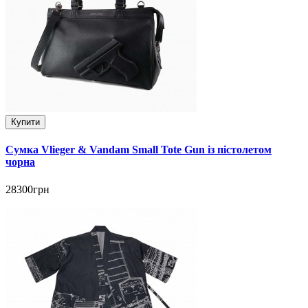
Купити
Сумка Vlieger & Vandam Small Tote Gun із пістолетом
чорна
28300грн