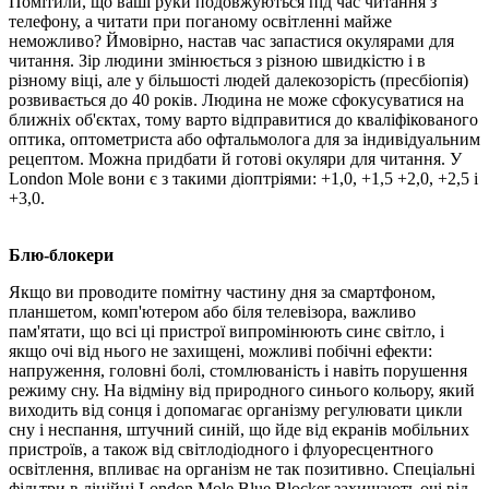
Помітили, що ваші руки подовжуються під час читання з
телефону, а читати при поганому освітленні майже
неможливо? Ймовірно, настав час запастися окулярами для
читання. Зір людини змінюється з різною швидкістю і в
різному віці, але у більшості людей далекозорість (пресбіопія)
розвивається до 40 років. Людина не може сфокусуватися на
ближніх об'єктах, тому варто відправитися до кваліфікованого
оптика, оптометриста або офтальмолога для за індивідуальним
рецептом. Можна придбати й готові окуляри для читання. У
London Mole вони є з такими діоптріями: +1,0, +1,5 +2,0, +2,5 і
+3,0.
Блю-блокери
Якщо ви проводите помітну частину дня за смартфоном,
планшетом, комп'ютером або біля телевізора, важливо
пам'ятати, що всі ці пристрої випромінюють синє світло, і
якщо очі від нього не захищені, можливі побічні ефекти:
напруження, головні болі, стомлюваність і навіть порушення
режиму сну. На відміну від природного синього кольору, який
виходить від сонця і допомагає організму регулювати цикли
сну і неспання, штучний синій, що йде від екранів мобільних
пристроїв, а також від світлодіодного і флуоресцентного
освітлення, впливає на організм не так позитивно. Спеціальні
фільтри в лінійці London Mole Blue Blocker захищають очі від