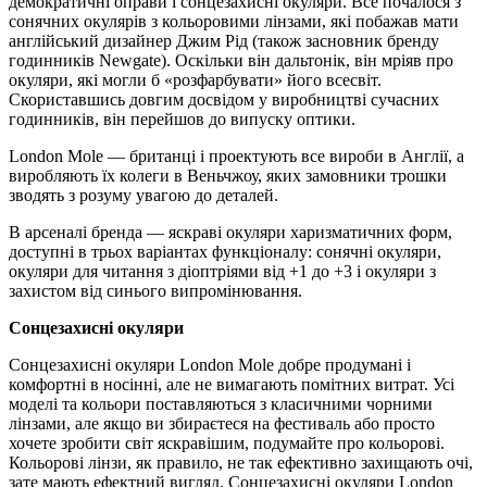
демократичні оправи і сонцезахисні окуляри. Все почалося з
сонячних окулярів з кольоровими лінзами, які побажав мати
англійський дизайнер Джим Рід (також засновник бренду
годинників Newgate). Оскільки він дальтонік, він мріяв про
окуляри, які могли б «розфарбувати» його всесвіт.
Скориставшись довгим досвідом у виробництві сучасних
годинників, він перейшов до випуску оптики.
London Mole — британці і проектують все вироби в Англії, а
виробляють їх колеги в Веньчжоу, яких замовники трошки
зводять з розуму увагою до деталей.
В арсеналі бренда — яскраві окуляри харизматичних форм,
доступні в трьох варіантах функціоналу: сонячні окуляри,
окуляри для читання з діоптріями від +1 до +3 і окуляри з
захистом від синього випромінювання.
Сонцезахисні окуляри
Сонцезахисні окуляри London Mole добре продумані і
комфортні в носінні, але не вимагають помітних витрат. Усі
моделі та кольори поставляються з класичними чорними
лінзами, але якщо ви збираєтеся на фестиваль або просто
хочете зробити світ яскравішим, подумайте про кольорові.
Кольорові лінзи, як правило, не так ефективно захищають очі,
зате мають ефектний вигляд. Сонцезахисні окуляри London