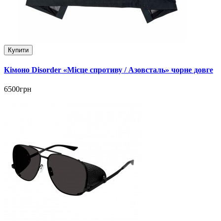
Купити
Кімоно Disorder «Місце спротиву / Азовсталь» чорне довге
6500грн