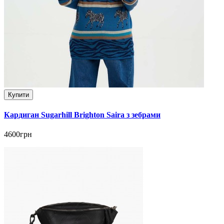
Купити
Кардиган Sugarhill Brighton Saira з зебрами
4600грн