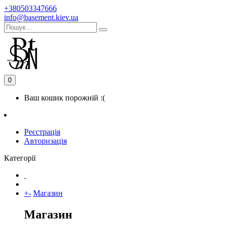
+380503347666
info@basement.kiev.ua
0
Ваш кошик порожній :(
Реєстрація
Авторизація
Категорії
+
-
Магазин
Магазин