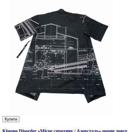
Купити
Кімоно Disorder «Місце спротиву / Азовсталь» чорне довге