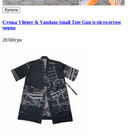
Купити
Сумка Vlieger & Vandam Small Tote Gun із пістолетом
чорна
28300грн