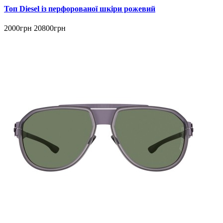
Топ Diesel із перфорованої шкіри рожевий
2000грн
20800грн