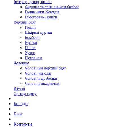
Інтер'єр, декор, книги
Сидіння та світильники Qeeboo
Годинники Newgate
Ілюстровані книги
Верхній одяг
Плащі
Шкіряні куртки
Бомбери
Куртки
Пальта
Хутро
Пуховики
Чоловіче
Чоловічий верхній одяг
Чоловічий одяг
Чоловічі футболки
Чоловічі шкарпетки
Взуття
Оренда одягу
Бренди
Блог
Контакти