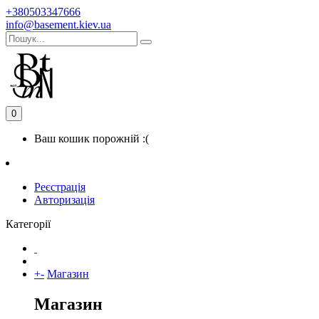
+380503347666
info@basement.kiev.ua
0
Ваш кошик порожній :(
Реєстрація
Авторизація
Категорії
+
-
Магазин
Магазин