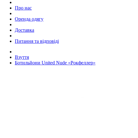
Про нас
Оренда одягу
Доставка
Питання та відповіді
Взуття
Ботильйони United Nude «Рокфеллер»