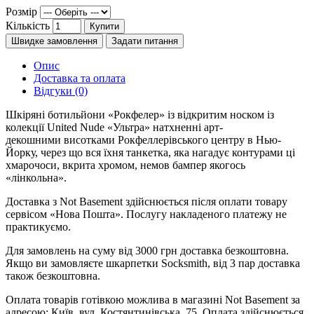
Розмір
Кількість
Купити
Швидке замовлення
Задати питання
Опис
Доставка та оплата
Відгуки (0)
Шкіряні ботильйони «Рокфелер» із відкритим носком із
колекції United Nude «Ультра» натхненні арт-
декошними висотками Рокфеллерівського центру в Нью-
Йорку, через що вся їхня танкетка, яка нагадує контурами ці
хмарочоси, вкрита хромом, немов бампер якогось
«лінкольна».
Доставка з Not Basement здійснюється після оплати товару
сервісом «Нова Пошта». Послугу накладеного платежу не
практикуємо.
Для замовлень на суму від 3000 грн доставка безкоштовна.
Якщо ви замовляєте шкарпетки Socksmith, від 3 пар доставка
також безкоштовна.
Оплата товарів готівкою можлива в магазині Not Basement за
адресою: Київ, вул. Костянтинівська, 75. Оплата здійснюється