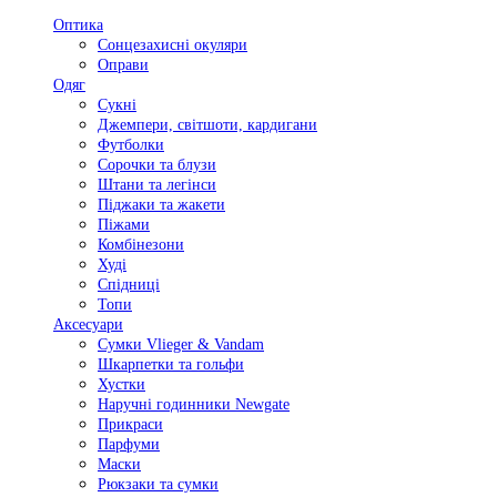
Оптика
Сонцезахисні окуляри
Оправи
Одяг
Сукні
Джемпери, світшоти, кардигани
Футболки
Сорочки та блузи
Штани та легінси
Піджаки та жакети
Піжами
Комбінезони
Худі
Спідниці
Топи
Аксесуари
Сумки Vlieger & Vandam
Шкарпетки та гольфи
Хустки
Наручні годинники Newgate
Прикраси
Парфуми
Маски
Рюкзаки та сумки