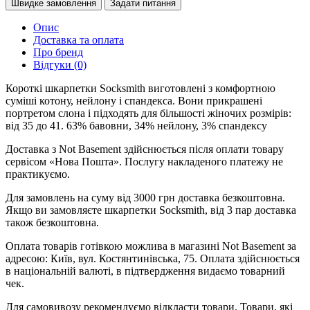
Швидке замовлення
Задати питання
Опис
Доставка та оплата
Про бренд
Відгуки (0)
Короткі шкарпетки Socksmith виготовлені з комфортною
суміші котону, нейлону і спандекса. Вони прикрашені
портретом слона і підходять для більшості жіночих розмірів:
від 35 до 41. 63% бавовни, 34% нейлону, 3% спандексу
Доставка з Not Basement здійснюється після оплати товару
сервісом «Нова Пошта». Послугу накладеного платежу не
практикуємо.
Для замовлень на суму від 3000 грн доставка безкоштовна.
Якщо ви замовляєте шкарпетки Socksmith, від 3 пар доставка
також безкоштовна.
Оплата товарів готівкою можлива в магазині Not Basement за
адресою: Київ, вул. Костянтинівська, 75. Оплата здійснюється
в національній валюті, в підтвердження видаємо товарний
чек.
Для самовивозу рекомендуємо відкласти товари. Товари, які