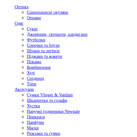
Оптика
Сонцезахисні окуляри
Оправи
Одяг
Сукні
Джемпери, світшоти, кардигани
Футболки
Сорочки та блузи
Штани та легінси
Піджаки та жакети
Піжами
Комбінезони
Худі
Спідниці
Топи
Аксесуари
Сумки Vlieger & Vandam
Шкарпетки та гольфи
Хустки
Наручні годинники Newgate
Прикраси
Парфуми
Маски
Рюкзаки та сумки