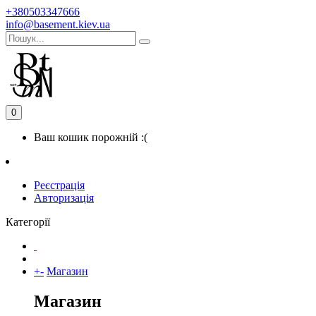
+380503347666
info@basement.kiev.ua
0
Ваш кошик порожній :(
Реєстрація
Авторизація
Категорії
+
-
Магазин
Магазин