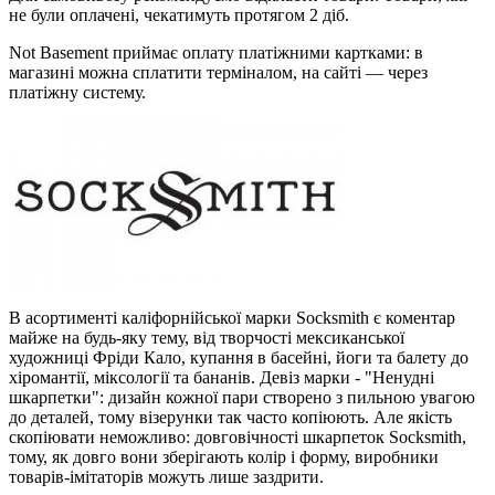
не були оплачені, чекатимуть протягом 2 діб.
Not Basement приймає оплату платіжними картками: в
магазині можна сплатити терміналом, на сайті — через
платіжну систему.
В асортименті каліфорнійської марки Socksmith є коментар
майже на будь-яку тему, від творчості мексиканської
художниці Фріди Кало, купання в басейні, йоги та балету до
хіромантії, міксології та бананів. Девіз марки - "Ненудні
шкарпетки": дизайн кожної пари створено з пильною увагою
до деталей, тому візерунки так часто копіюють. Але якість
скопіювати неможливо: довговічності шкарпеток Socksmith,
тому, як довго вони зберігають колір і форму, виробники
товарів-імітаторів можуть лише заздрити.