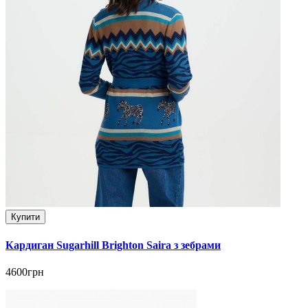
Купити
Кардиган Sugarhill Brighton Saira з зебрами
4600грн