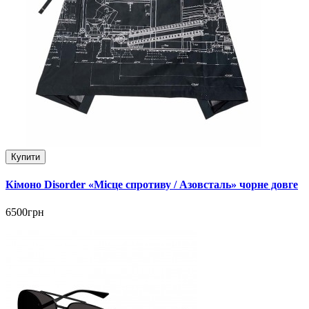
Купити
Кімоно Disorder «Місце спротиву / Азовсталь» чорне довге
6500грн