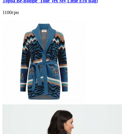
Торба Be-Bougie 'Toile' (ex My Little Eco Bag)
1100грн