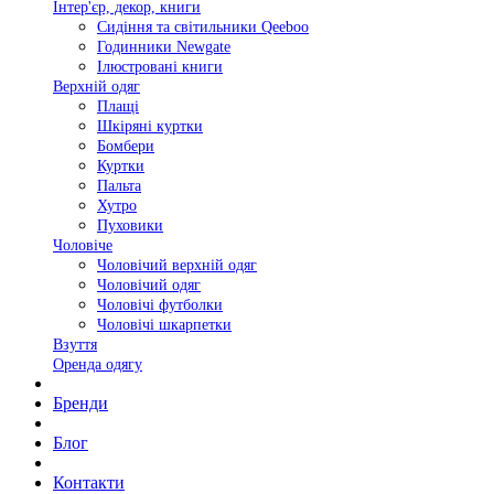
Інтер'єр, декор, книги
Сидіння та світильники Qeeboo
Годинники Newgate
Ілюстровані книги
Верхній одяг
Плащі
Шкіряні куртки
Бомбери
Куртки
Пальта
Хутро
Пуховики
Чоловіче
Чоловічий верхній одяг
Чоловічий одяг
Чоловічі футболки
Чоловічі шкарпетки
Взуття
Оренда одягу
Бренди
Блог
Контакти