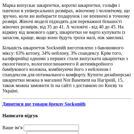
Марка випускає шкарпетки, короткі шкарпетки, гольфи і
панчохи в універсальних розмірах, жіночому і чоловічому, що
зручно, коли ви вибираєте подарунок і не впевнені в точному
розмірі. Жіночі моделі підходять для переважної більшості
жіночих розмірів, від 35 до 41. А чоловічі - від 40 до 45. На
відміну від зимового одягу, шкарпетки не варто купувати із
запасом, краще, якщо вони будуть трохи малі, ніж завеликі.
Більшість шкарпеток Socksmith виготовлено з бавовняного
міксу: 63% котону, 34% нейлону, 3% спандексу. Крім того,
каліфорнійці одними з перших стали випускати шкарпетки з
екологічного, вологопоглинаючого й антимікробного
бамбукового волокна, комбінуючи його з нейлоном і
спандексом для оптимального комфорту. Купити дизайнерські
шкарпетки можна в магазині Not Basement на Нагірній, 15,
також можна замовити їх на сайті з доставкою по Києву та
Україні.
Дивитися ще товари бренду Socksmith
Написати відгук
Ваше ім’я