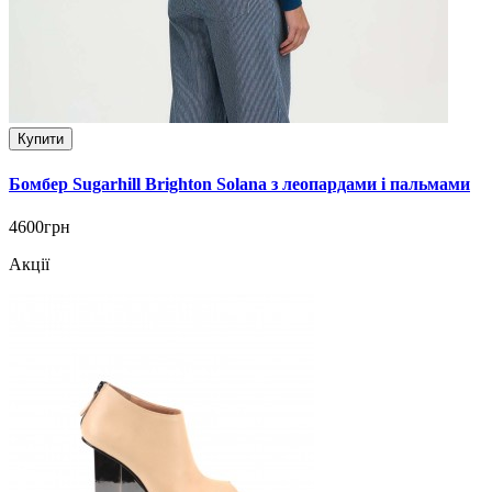
Купити
Бомбер Sugarhill Brighton Solana з леопардами і пальмами
4600грн
Акції