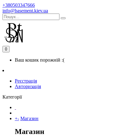
+380503347666
info@basement.kiev.ua
0
Ваш кошик порожній :(
Реєстрація
Авторизація
Категорії
+
-
Магазин
Магазин