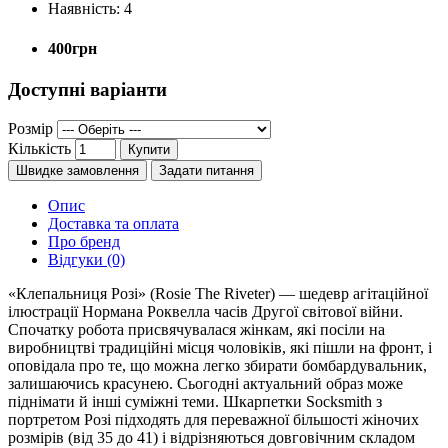
Наявність:
4
400грн
Доступні варіанти
Розмір
Кількість
Купити
Швидке замовлення
Задати питання
Опис
Доставка та оплата
Про бренд
Відгуки (0)
«Клепальниця Розі» (Rosie The Riveter) — шедевр агітаційної
ілюстрації Нормана Роквелла часів Другої світової війни.
Спочатку робота присвячувалася жінкам, які посіли на
виробництві традиційні місця чоловіків, які пішли на фронт, і
оповідала про те, що можна легко збирати бомбардувальник,
залишаючись красунею. Сьогодні актуальний образ може
піднімати й інші суміжні теми. Шкарпетки Socksmith з
портретом Розі підходять для переважної більшості жіночих
розмірів (від 35 до 41) і відрізняються довговічним складом