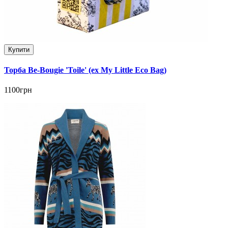
Купити
Торба Be-Bougie 'Toile' (ex My Little Eco Bag)
1100грн