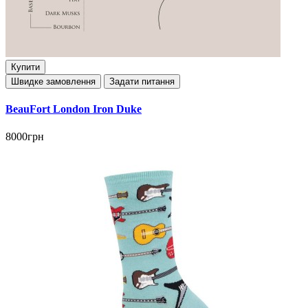
Купити
Швидке замовлення
Задати питання
BeauFort London Iron Duke
8000грн