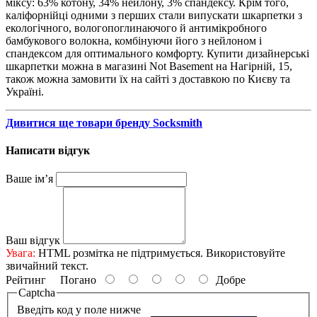
міксу: 63% котону, 34% нейлону, 3% спандексу. Крім того,
каліфорнійці одними з перших стали випускати шкарпетки з
екологічного, вологопоглинаючого й антимікробного
бамбукового волокна, комбінуючи його з нейлоном і
спандексом для оптимального комфорту. Купити дизайнерські
шкарпетки можна в магазині Not Basement на Нагірній, 15,
також можна замовити їх на сайті з доставкою по Києву та
Україні.
Дивитися ще товари бренду Socksmith
Написати відгук
Ваше ім’я
Ваш відгук
Увага:
HTML розмітка не підтримується. Використовуйте
звичайний текст.
Рейтинг
Погано
Добре
Captcha
Введіть код у поле нижче