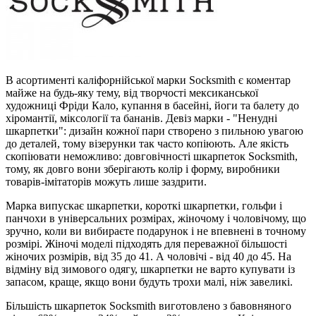
В асортименті каліфорнійської марки Socksmith є коментар
майже на будь-яку тему, від творчості мексиканської
художниці Фріди Кало, купання в басейні, йоги та балету до
хіромантії, міксології та бананів. Девіз марки - "Ненудні
шкарпетки": дизайн кожної пари створено з пильною увагою
до деталей, тому візерунки так часто копіюють. Але якість
скопіювати неможливо: довговічності шкарпеток Socksmith,
тому, як довго вони зберігають колір і форму, виробники
товарів-імітаторів можуть лише заздрити.
Марка випускає шкарпетки, короткі шкарпетки, гольфи і
панчохи в універсальних розмірах, жіночому і чоловічому, що
зручно, коли ви вибираєте подарунок і не впевнені в точному
розмірі. Жіночі моделі підходять для переважної більшості
жіночих розмірів, від 35 до 41. А чоловічі - від 40 до 45. На
відміну від зимового одягу, шкарпетки не варто купувати із
запасом, краще, якщо вони будуть трохи малі, ніж завеликі.
Більшість шкарпеток Socksmith виготовлено з бавовняного