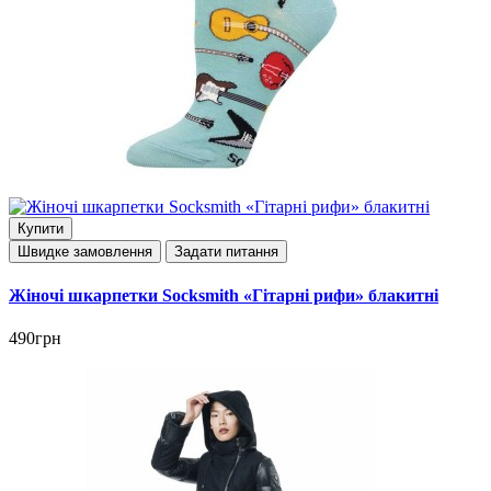
Купити
Швидке замовлення
Задати питання
Жіночі шкарпетки Socksmith «Гітарні рифи» блакитні
490грн