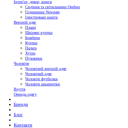
Інтер'єр, декор, книги
Сидіння та світильники Qeeboo
Годинники Newgate
Ілюстровані книги
Верхній одяг
Плащі
Шкіряні куртки
Бомбери
Куртки
Пальта
Хутро
Пуховики
Чоловіче
Чоловічий верхній одяг
Чоловічий одяг
Чоловічі футболки
Чоловічі шкарпетки
Взуття
Оренда одягу
Бренди
Блог
Контакти