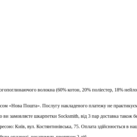
огопоглинаючого волокна (60% котон, 20% поліестер, 18% нейлон
рвісом «Нова Пошта». Послугу накладеного платежу не практикує
о ви замовляєте шкарпетки Socksmith, від 3 пар доставка також б
ресою: Київ, вул. Костянтинівська, 75. Оплата здійснюється в на
були оплачені, чекатимуть протягом 2 діб.