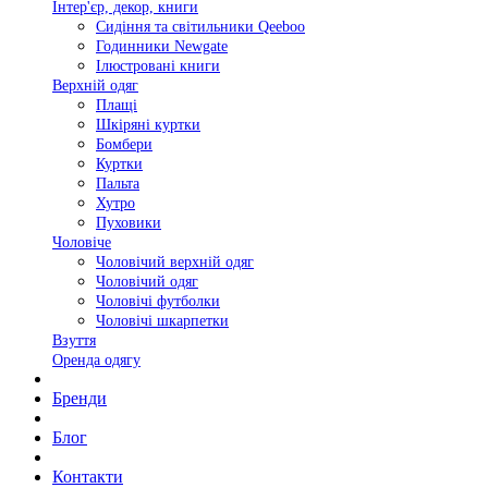
Інтер'єр, декор, книги
Сидіння та світильники Qeeboo
Годинники Newgate
Ілюстровані книги
Верхній одяг
Плащі
Шкіряні куртки
Бомбери
Куртки
Пальта
Хутро
Пуховики
Чоловіче
Чоловічий верхній одяг
Чоловічий одяг
Чоловічі футболки
Чоловічі шкарпетки
Взуття
Оренда одягу
Бренди
Блог
Контакти