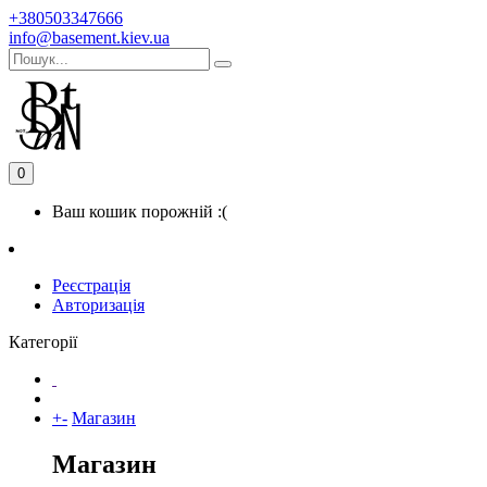
+380503347666
info@basement.kiev.ua
0
Ваш кошик порожній :(
Реєстрація
Авторизація
Категорії
+
-
Магазин
Магазин