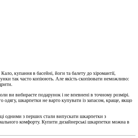
Кало, купання в басейні, йоги та балету до хіромантії,
ерунки так часто копіюють. Але якість скопіювати неможливо:
дрити.
оли ви вибираєте подарунок і не впевнені в точному розмірі.
ого одягу, шкарпетки не варто купувати із запасом, краще, якщо
ійці одними з перших стали випускати шкарпетки з
имального комфорту. Купити дизайнерські шкарпетки можна в