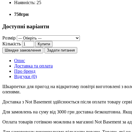
Наявність:
25
750грн
Доступні варіанти
Розмір
Кількість
Купити
Швидке замовлення
Задати питання
Опис
Доставка та оплата
Про бренд
Відгуки (0)
Шкарпетки для пригод на відкритому повітрі виготовлені з вол
оленями.
Доставка з Not Basement здійснюється після оплати товару се
Для замовлень на суму від 3000 грн доставка безкоштовна. Якщ
Оплата товарів готівкою можлива в магазині Not Basement за ад
Для самовивозу рекомендуємо відкласти товари. Товари, які не 