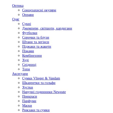
Оптика
Сонцезахисні окуляри
Оправи
Одяг
Сукні
Джемпери, світшоти, кардигани
Футболки
Сорочки та блузи
Штани та легінси
Піджаки та жакети
Піжами
Комбінезони
Худі
Спідниці
Топи
Аксесуари
Сумки Vlieger & Vandam
Шкарпетки та гольфи
Хустки
Наручні годинники Newgate
Прикраси
Парфуми
Маски
Рюкзаки та сумки