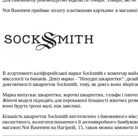
Not Basement приймає оплату платіжними картками: в магазині 
В асортименті каліфорнійської марки Socksmith є коментар майже
міксології та бананів. Девіз марки - "Ненудні шкарпетки": диз
довговічності шкарпеток Socksmith, тому, як довго вони зберіга
Марка випускає шкарпетки, короткі шкарпетки, гольфи і панчохи
Жіночі моделі підходять для переважної більшості жіночих розмір
вони будуть трохи малі, ніж завеликі.
Більшість шкарпеток Socksmith виготовлено з бавовняного мікс
екологічного, вологопоглинаючого й антимікробного бамбуков
магазині Not Basement на Нагірній, 15, також можна замовити їх