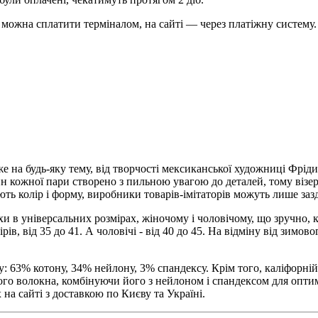
можна сплатити терміналом, на сайті — через платіжну систему.
 на будь-яку тему, від творчості мексиканської художниці Фріди 
айн кожної пари створено з пильною увагою до деталей, тому віз
ють колір і форму, виробники товарів-імітаторів можуть лише заз
 в універсальних розмірах, жіночому і чоловічому, що зручно, к
ів, від 35 до 41. А чоловічі - від 40 до 45. На відміну від зимов
у: 63% котону, 34% нейлону, 3% спандексу. Крім того, каліфорн
ого волокна, комбінуючи його з нейлоном і спандексом для опт
 на сайті з доставкою по Києву та Україні.