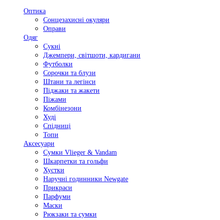
Оптика
Сонцезахисні окуляри
Оправи
Одяг
Сукні
Джемпери, світшоти, кардигани
Футболки
Сорочки та блузи
Штани та легінси
Піджаки та жакети
Піжами
Комбінезони
Худі
Спідниці
Топи
Аксесуари
Сумки Vlieger & Vandam
Шкарпетки та гольфи
Хустки
Наручні годинники Newgate
Прикраси
Парфуми
Маски
Рюкзаки та сумки