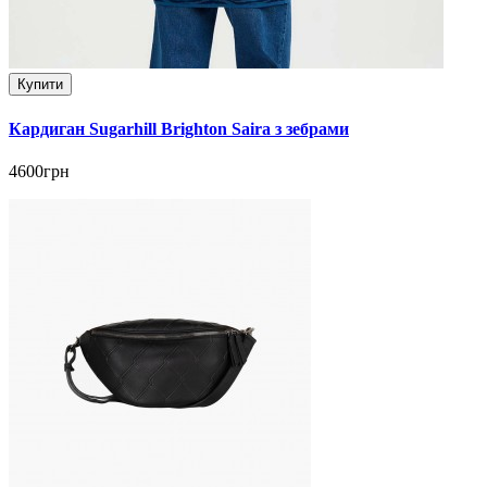
Купити
Кардиган Sugarhill Brighton Saira з зебрами
4600грн