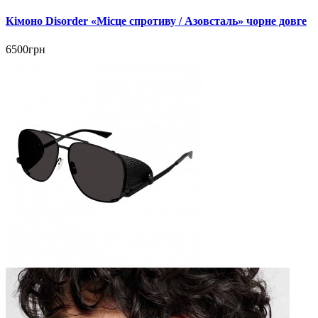
Кімоно Disorder «Місце спротиву / Азовсталь» чорне довге
6500грн