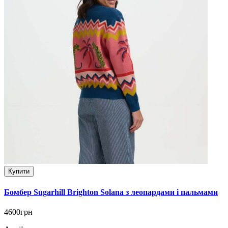
Купити
Бомбер Sugarhill Brighton Solana з леопардами і пальмами
4600грн