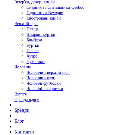
Інтер'єр, декор, книги
Сидіння та світильники Qeeboo
Годинники Newgate
Ілюстровані книги
Верхній одяг
Плащі
Шкіряні куртки
Бомбери
Куртки
Пальта
Хутро
Пуховики
Чоловіче
Чоловічий верхній одяг
Чоловічий одяг
Чоловічі футболки
Чоловічі шкарпетки
Взуття
Оренда одягу
Бренди
Блог
Контакти