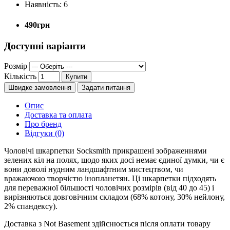
Наявність:
6
490грн
Доступні варіанти
Розмір
Кількість
Купити
Швидке замовлення
Задати питання
Опис
Доставка та оплата
Про бренд
Відгуки (0)
Чоловічі шкарпетки Socksmith прикрашені зображеннями
зелених кіл на полях, щодо яких досі немає єдиної думки, чи є
вони доволі нудним ландшафтним мистецтвом, чи
вражаючою творчістю інопланетян. Ці шкарпетки підходять
для переважної більшості чоловічих розмірів (від 40 до 45) і
вирізняються довговічним складом (68% котону, 30% нейлону,
2% спандексу).
Доставка з Not Basement здійснюється після оплати товару