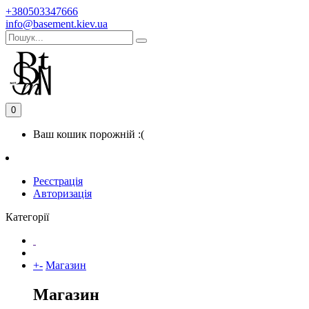
+380503347666
info@basement.kiev.ua
0
Ваш кошик порожній :(
Реєстрація
Авторизація
Категорії
+
-
Магазин
Магазин