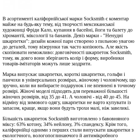
В асортименті каліфорнійської марки Socksmith є коментар
майже на будь-яку тему, від творчості мексиканської
художниці Фріди Кало, купання в басейні, йоги та балету до
хіромантії, міксології та бананів. Девіз марки - "Ненудні
шкарпетки": дизайн кожної пари створено з пильною увагою
до деталей, тому візерунки так часто копіюють. Але якість
скопіювати неможливо: довговічності шкарпеток Socksmith,
тому, як довго вони зберігають колір і форму, виробники
товарів-імітаторів можуть лише заздрити.
Марка випускає шкарпетки, короткі шкарпетки, гольфи і
панчохи в універсальних розмірах, жіночому і чоловічому, що
зручно, коли ви вибираєте подарунок і не впевнені в точному
розмірі. Жіночі моделі підходять для переважної більшості
жіночих розмірів, від 35 до 41. А чоловічі - від 40 до 45. На
відміну від зимового одягу, шкарпетки не варто купувати із
запасом, краще, якщо вони будуть трохи малі, ніж завеликі.
Більшість шкарпеток Socksmith виготовлено з бавовняного
міксу: 63% котону, 34% нейлону, 3% спандексу. Крім того,
каліфорнійці одними з перших стали випускати шкарпетки з
екологічного, вологопоглинаючого й антимікробного