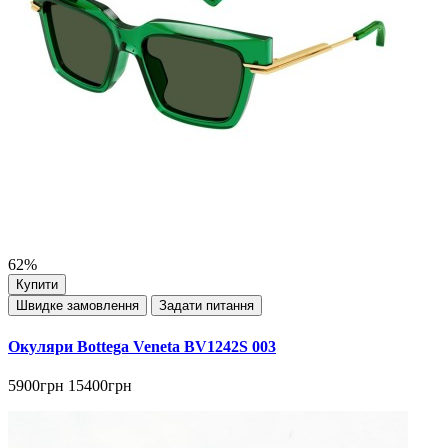
62%
Купити
Швидке замовлення
Задати питання
Окуляри Bottega Veneta BV1242S 003
5900грн
15400грн