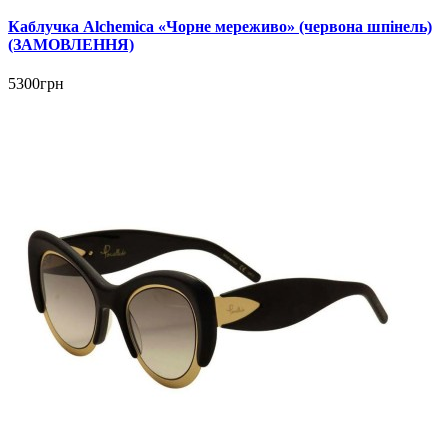
Каблучка Alchemica «Чорне мереживо» (червона шпінель)
(ЗАМОВЛЕННЯ)
5300грн