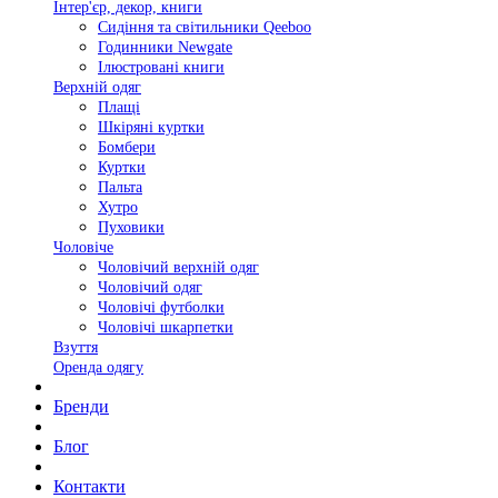
Інтер'єр, декор, книги
Сидіння та світильники Qeeboo
Годинники Newgate
Ілюстровані книги
Верхній одяг
Плащі
Шкіряні куртки
Бомбери
Куртки
Пальта
Хутро
Пуховики
Чоловіче
Чоловічий верхній одяг
Чоловічий одяг
Чоловічі футболки
Чоловічі шкарпетки
Взуття
Оренда одягу
Бренди
Блог
Контакти