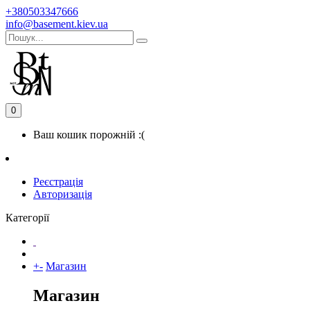
+380503347666
info@basement.kiev.ua
0
Ваш кошик порожній :(
Реєстрація
Авторизація
Категорії
+
-
Магазин
Магазин