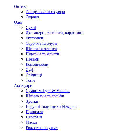
Оптика
Сонцезахисні окуляри
Оправи
Одяг
Сукні
Джемпери, світшоти, кардигани
Футболки
Сорочки та блузи
Штани та легінси
Піджаки та жакети
Піжами
Комбінезони
Худі
Спідниці
Топи
Аксесуари
Сумки Vlieger & Vandam
Шкарпетки та гольфи
Хустки
Наручні годинники Newgate
Прикраси
Парфуми
Маски
Рюкзаки та сумки