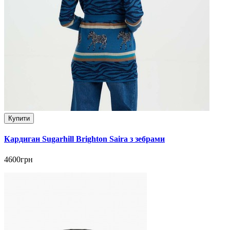
Купити
Кардиган Sugarhill Brighton Saira з зебрами
4600грн