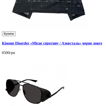
Купити
Кімоно Disorder «Місце спротиву / Азовсталь» чорне довге
6500грн