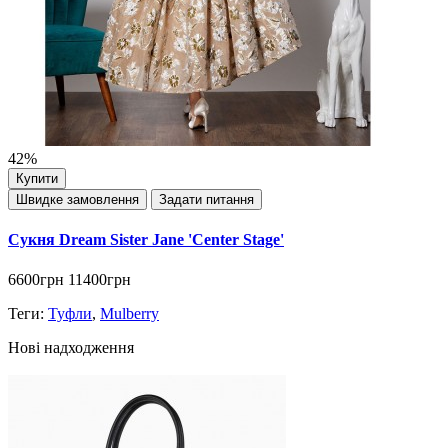
42%
Купити
Швидке замовлення
Задати питання
Сукня Dream Sister Jane 'Center Stage'
6600грн
11400грн
Теги:
Туфли
,
Mulberry
Нові надходження