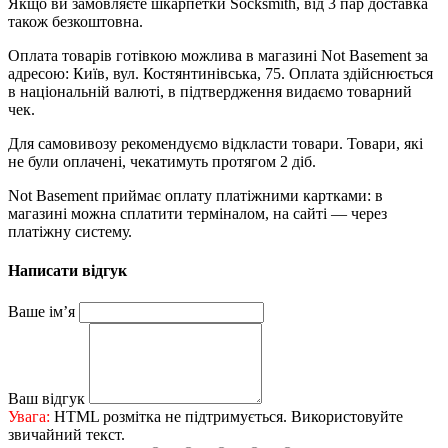
Якщо ви замовляєте шкарпетки Socksmith, від 3 пар доставка
також безкоштовна.
Оплата товарів готівкою можлива в магазині Not Basement за
адресою: Київ, вул. Костянтинівська, 75. Оплата здійснюється
в національній валюті, в підтвердження видаємо товарний
чек.
Для самовивозу рекомендуємо відкласти товари. Товари, які
не були оплачені, чекатимуть протягом 2 діб.
Not Basement приймає оплату платіжними картками: в
магазині можна сплатити терміналом, на сайті — через
платіжну систему.
Написати відгук
Ваше ім’я
Ваш відгук
Увага:
HTML розмітка не підтримується. Використовуйте
звичайний текст.