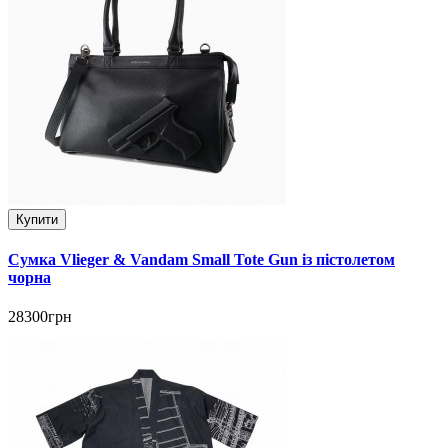
Купити
Сумка Vlieger & Vandam Small Tote Gun із пістолетом
чорна
28300грн