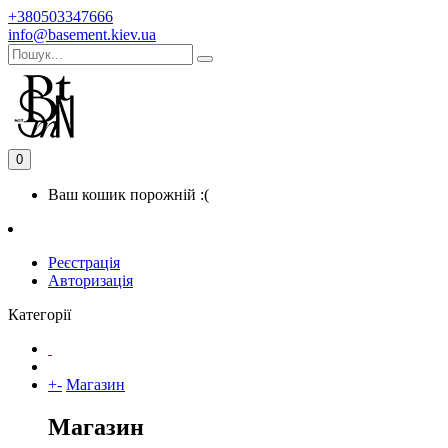
+380503347666
info@basement.kiev.ua
0
Ваш кошик порожній :(
Реєстрація
Авторизація
Категорії
+
-
Магазин
Магазин