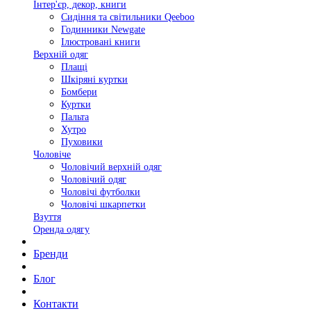
Інтер'єр, декор, книги
Сидіння та світильники Qeeboo
Годинники Newgate
Ілюстровані книги
Верхній одяг
Плащі
Шкіряні куртки
Бомбери
Куртки
Пальта
Хутро
Пуховики
Чоловіче
Чоловічий верхній одяг
Чоловічий одяг
Чоловічі футболки
Чоловічі шкарпетки
Взуття
Оренда одягу
Бренди
Блог
Контакти