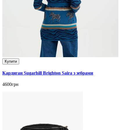
Купити
Кардиган Sugarhill Brighton Saira з зебрами
4600грн