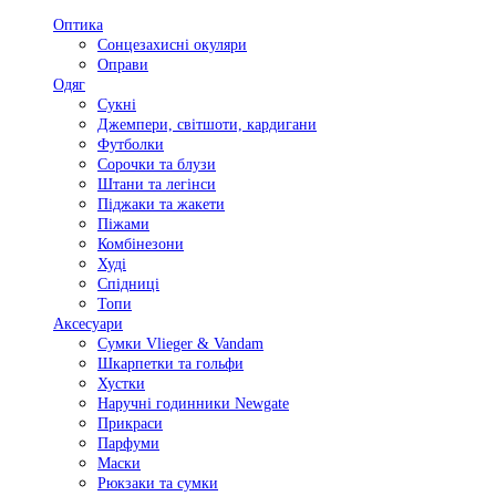
Оптика
Сонцезахисні окуляри
Оправи
Одяг
Сукні
Джемпери, світшоти, кардигани
Футболки
Сорочки та блузи
Штани та легінси
Піджаки та жакети
Піжами
Комбінезони
Худі
Спідниці
Топи
Аксесуари
Сумки Vlieger & Vandam
Шкарпетки та гольфи
Хустки
Наручні годинники Newgate
Прикраси
Парфуми
Маски
Рюкзаки та сумки