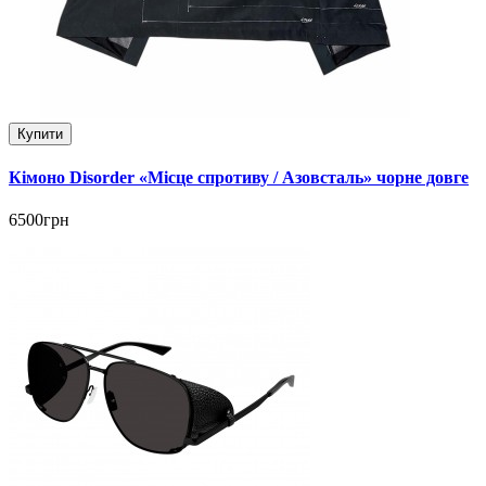
Купити
Кімоно Disorder «Місце спротиву / Азовсталь» чорне довге
6500грн