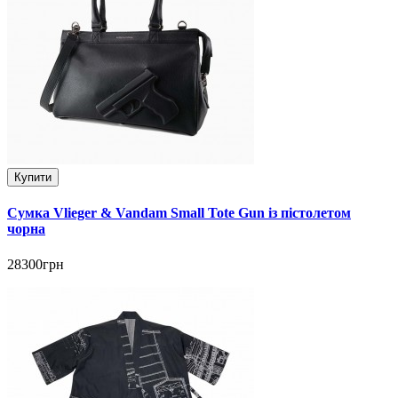
Купити
Сумка Vlieger & Vandam Small Tote Gun із пістолетом
чорна
28300грн