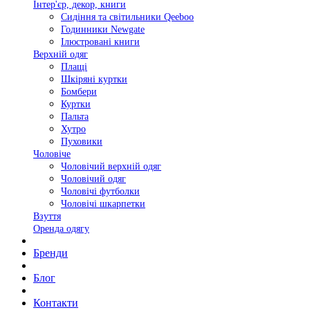
Інтер'єр, декор, книги
Сидіння та світильники Qeeboo
Годинники Newgate
Ілюстровані книги
Верхній одяг
Плащі
Шкіряні куртки
Бомбери
Куртки
Пальта
Хутро
Пуховики
Чоловіче
Чоловічий верхній одяг
Чоловічий одяг
Чоловічі футболки
Чоловічі шкарпетки
Взуття
Оренда одягу
Бренди
Блог
Контакти