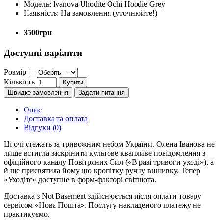
Модель:
Ivanova Uhodite Ochi Hoodie Grey
Наявність:
На замовлення (уточнюйте!)
3500грн
Доступні варіанти
Розмір
Кількість
Купити
Швидке замовлення
Задати питання
Опис
Доставка та оплата
Відгуки (0)
Ці очі стежать за тривожним небом України. Олена Іванова не
лише встигла заскрінити культове квапливе повідомлення з
офіційного каналу Повітряних Сил («В разі тривоги уході»), а
й ще присвятила йому цю кропітку ручну вишивку. Тепер
«Уходітє» доступне в форм-факторі світшота.
Доставка з Not Basement здійснюється після оплати товару
сервісом «Нова Пошта». Послугу накладеного платежу не
практикуємо.