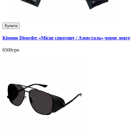
Купити
Кімоно Disorder «Місце спротиву / Азовсталь» чорне довге
6500грн