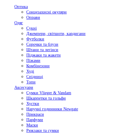
Оптика
Сонцезахисні окуляри
Оправи
Одяг
Сукні
Джемпери, світшоти, кардигани
Футболки
Сорочки та блузи
Штани та легінси
Піджаки та жакети
Піжами
Комбінезони
Худі
Спідниці
Топи
Аксесуари
Сумки Vlieger & Vandam
Шкарпетки та гольфи
Хустки
Наручні годинники Newgate
Прикраси
Парфуми
Маски
Рюкзаки та сумки