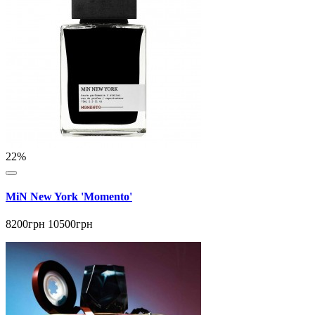
22%
MiN New York 'Momento'
8200грн
10500грн