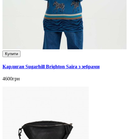
Купити
Кардиган Sugarhill Brighton Saira з зебрами
4600грн