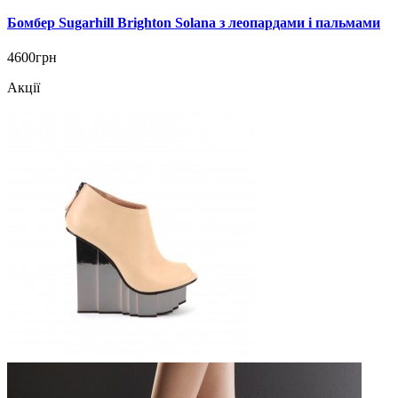
Бомбер Sugarhill Brighton Solana з леопардами і пальмами
4600грн
Акції