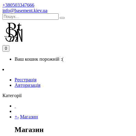
+380503347666
info@basement.kiev.ua
0
Ваш кошик порожній :(
Реєстрація
Авторизація
Категорії
+
-
Магазин
Магазин