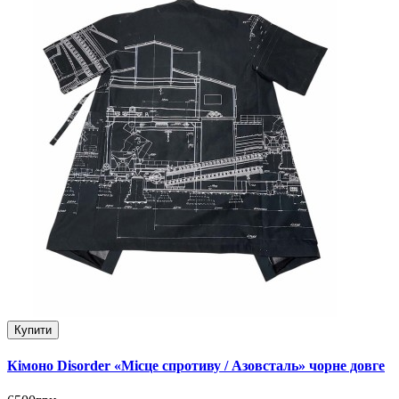
Купити
Кімоно Disorder «Місце спротиву / Азовсталь» чорне довге