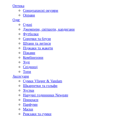
Оптика
Сонцезахисні окуляри
Оправи
Одяг
Сукні
Джемпери, світшоти, кардигани
Футболки
Сорочки та блузи
Штани та легінси
Піджаки та жакети
Піжами
Комбінезони
Худі
Спідниці
Топи
Аксесуари
Сумки Vlieger & Vandam
Шкарпетки та гольфи
Хустки
Наручні годинники Newgate
Прикраси
Парфуми
Маски
Рюкзаки та сумки