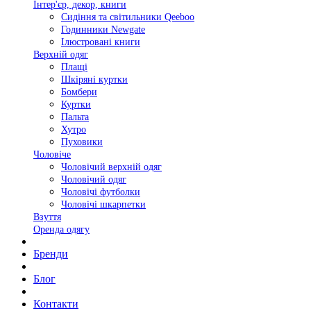
Інтер'єр, декор, книги
Сидіння та світильники Qeeboo
Годинники Newgate
Ілюстровані книги
Верхній одяг
Плащі
Шкіряні куртки
Бомбери
Куртки
Пальта
Хутро
Пуховики
Чоловіче
Чоловічий верхній одяг
Чоловічий одяг
Чоловічі футболки
Чоловічі шкарпетки
Взуття
Оренда одягу
Бренди
Блог
Контакти