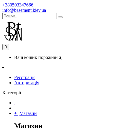
+380503347666
info@basement.kiev.ua
0
Ваш кошик порожній :(
Реєстрація
Авторизація
Категорії
+
-
Магазин
Магазин