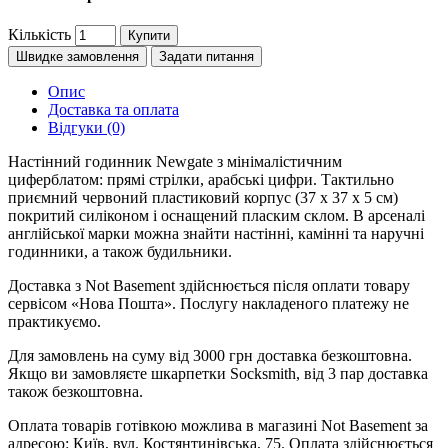
Кількість
Купити
Швидке замовлення
Задати питання
Опис
Доставка та оплата
Відгуки (0)
Настінний годинник Newgate з мінімалістичним
циферблатом: прямі стрілки, арабські цифри. Тактильно
приємний червоний пластиковий корпус (37 x 37 x 5 см)
покритий силіконом і оснащений пласким склом. В арсеналі
англійської марки можна знайти настінні, камінні та наручні
годинники, а також будильники.
Доставка з Not Basement здійснюється після оплати товару
сервісом «Нова Пошта». Послугу накладеного платежу не
практикуємо.
Для замовлень на суму від 3000 грн доставка безкоштовна.
Якщо ви замовляєте шкарпетки Socksmith, від 3 пар доставка
також безкоштовна.
Оплата товарів готівкою можлива в магазині Not Basement за
адресою: Київ, вул. Костянтинівська, 75. Оплата здійснюється