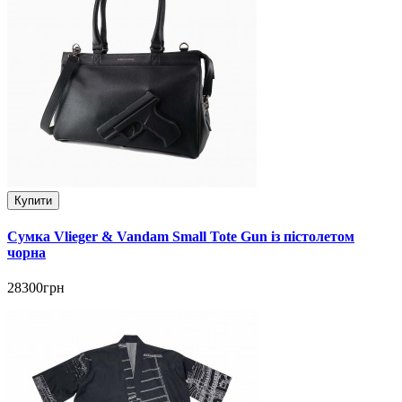
Купити
Сумка Vlieger & Vandam Small Tote Gun із пістолетом
чорна
28300грн