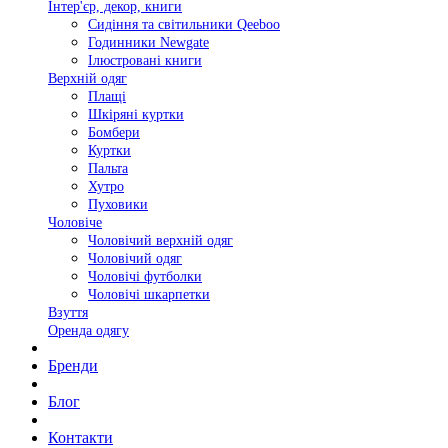
Інтер'єр, декор, книги
Сидіння та світильники Qeeboo
Годинники Newgate
Ілюстровані книги
Верхній одяг
Плащі
Шкіряні куртки
Бомбери
Куртки
Пальта
Хутро
Пуховики
Чоловіче
Чоловічий верхній одяг
Чоловічий одяг
Чоловічі футболки
Чоловічі шкарпетки
Взуття
Оренда одягу
Бренди
Блог
Контакти