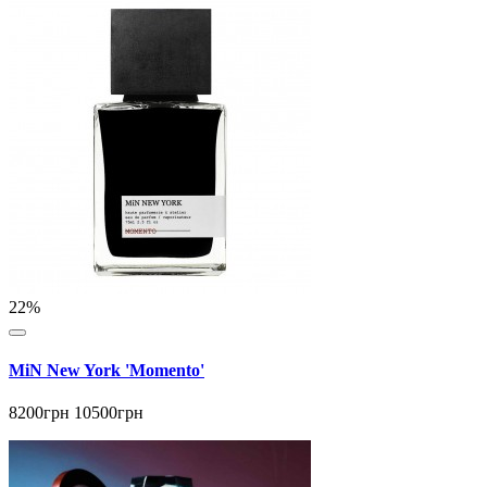
22%
MiN New York 'Momento'
8200грн
10500грн