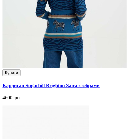
Купити
Кардиган Sugarhill Brighton Saira з зебрами
4600грн