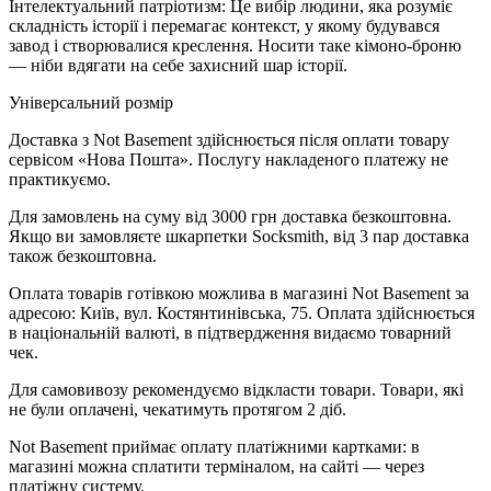
Інтелектуальний патріотизм: Це вибір людини, яка розуміє
складність історії і перемагає контекст, у якому будувався
завод і створювалися креслення. Носити таке кімоно-броню
— ніби вдягати на себе захисний шар історії.
Універсальний розмір
Доставка з Not Basement здійснюється після оплати товару
сервісом «Нова Пошта». Послугу накладеного платежу не
практикуємо.
Для замовлень на суму від 3000 грн доставка безкоштовна.
Якщо ви замовляєте шкарпетки Socksmith, від 3 пар доставка
також безкоштовна.
Оплата товарів готівкою можлива в магазині Not Basement за
адресою: Київ, вул. Костянтинівська, 75. Оплата здійснюється
в національній валюті, в підтвердження видаємо товарний
чек.
Для самовивозу рекомендуємо відкласти товари. Товари, які
не були оплачені, чекатимуть протягом 2 діб.
Not Basement приймає оплату платіжними картками: в
магазині можна сплатити терміналом, на сайті — через
платіжну систему.