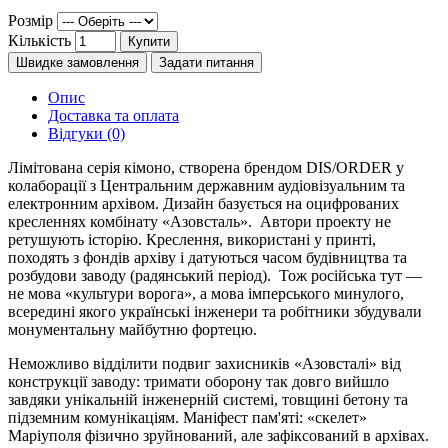
Розмір
Кількість
Купити
Швидке замовлення
Задати питання
Опис
Доставка та оплата
Відгуки (0)
Лімітована серія кімоно, створена брендом DIS/ORDER у
колаборації з Центральним державним аудіовізуальним та
електронним архівом. Дизайн базується на оцифрованих
кресленнях комбінату «Азовсталь». Автори проекту не
ретушують історію. Креслення, використані у принті,
походять з фондів архіву і датуються часом будівництва та
розбудови заводу (радянський період). Тож російська тут —
не мова «культури ворога», а мова імперського минулого,
всередині якого українські інженери та робітники збудували
монументальну майбутню фортецю.
Неможливо відділити подвиг захисників «Азовсталі» від
конструкції заводу: тримати оборону так довго вийшло
завдяки унікальній інженерній системі, товщині бетону та
підземним комунікаціям. Маніфест пам'яті: «скелет»
Маріуполя фізично зруйнований, але зафіксований в архівах.