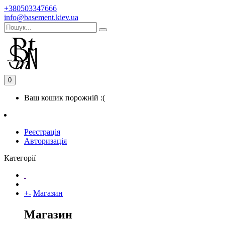
+380503347666
info@basement.kiev.ua
0
Ваш кошик порожній :(
Реєстрація
Авторизація
Категорії
+
-
Магазин
Магазин