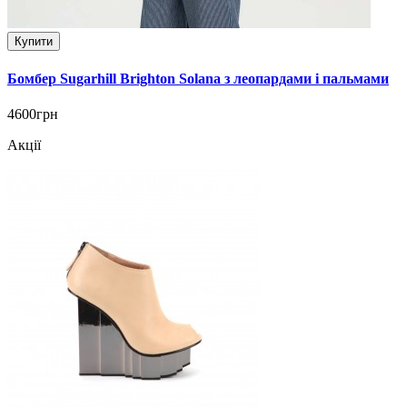
Купити
Бомбер Sugarhill Brighton Solana з леопардами і пальмами
4600грн
Акції