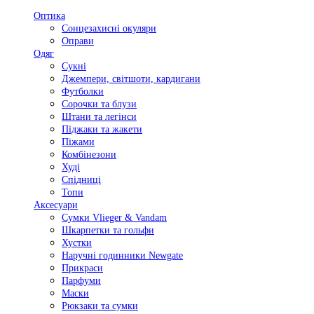
Оптика
Сонцезахисні окуляри
Оправи
Одяг
Сукні
Джемпери, світшоти, кардигани
Футболки
Сорочки та блузи
Штани та легінси
Піджаки та жакети
Піжами
Комбінезони
Худі
Спідниці
Топи
Аксесуари
Сумки Vlieger & Vandam
Шкарпетки та гольфи
Хустки
Наручні годинники Newgate
Прикраси
Парфуми
Маски
Рюкзаки та сумки