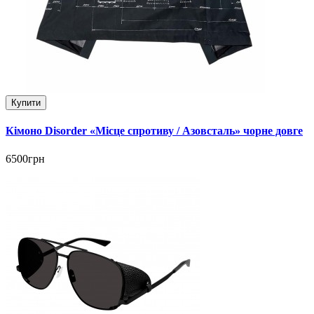
Купити
Кімоно Disorder «Місце спротиву / Азовсталь» чорне довге
6500грн