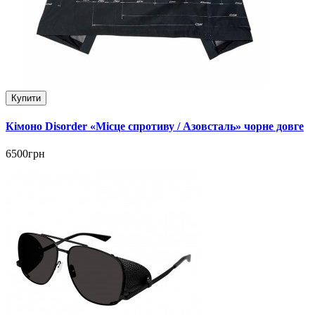
Купити
Кімоно Disorder «Місце спротиву / Азовсталь» чорне довге
6500грн