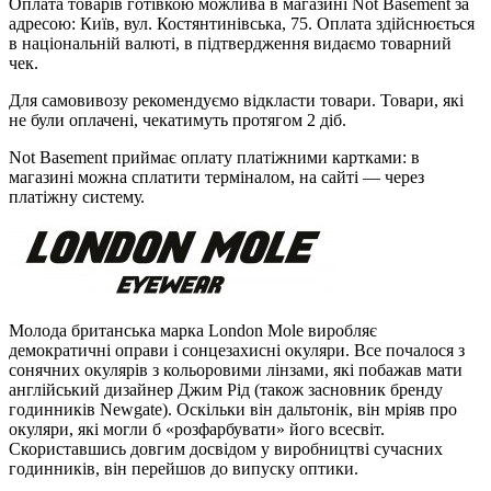
Оплата товарів готівкою можлива в магазині Not Basement за
адресою: Київ, вул. Костянтинівська, 75. Оплата здійснюється
в національній валюті, в підтвердження видаємо товарний
чек.
Для самовивозу рекомендуємо відкласти товари. Товари, які
не були оплачені, чекатимуть протягом 2 діб.
Not Basement приймає оплату платіжними картками: в
магазині можна сплатити терміналом, на сайті — через
платіжну систему.
Молода британська марка London Mole виробляє
демократичні оправи і сонцезахисні окуляри. Все почалося з
сонячних окулярів з кольоровими лінзами, які побажав мати
англійський дизайнер Джим Рід (також засновник бренду
годинників Newgate). Оскільки він дальтонік, він мріяв про
окуляри, які могли б «розфарбувати» його всесвіт.
Скориставшись довгим досвідом у виробництві сучасних
годинників, він перейшов до випуску оптики.