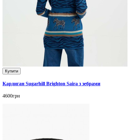
Купити
Кардиган Sugarhill Brighton Saira з зебрами
4600грн