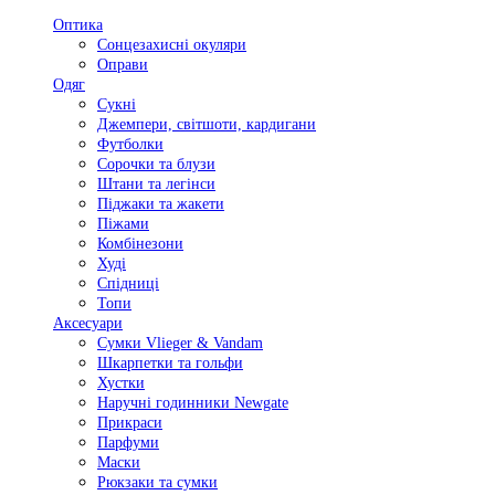
Оптика
Сонцезахисні окуляри
Оправи
Одяг
Сукні
Джемпери, світшоти, кардигани
Футболки
Сорочки та блузи
Штани та легінси
Піджаки та жакети
Піжами
Комбінезони
Худі
Спідниці
Топи
Аксесуари
Сумки Vlieger & Vandam
Шкарпетки та гольфи
Хустки
Наручні годинники Newgate
Прикраси
Парфуми
Маски
Рюкзаки та сумки