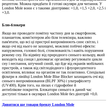
рецептом. Можна придбати й готові окуляри для читання. У
London Mole вони є з такими діоптріями: +1,0, +1,5 +2,0, +2,5 і
+3,0.
Блю-блокери
Якщо ви проводите помітну частину дня за смартфоном,
планшетом, комп'ютером або біля телевізора, важливо
пам'ятати, що всі ці пристрої випромінюють синє світло, і
якщо очі від нього не захищені, можливі побічні ефекти:
напруження, головні болі, стомлюваність і навіть порушення
режиму сну. На відміну від природного синього кольору, який
виходить від сонця і допомагає організму регулювати цикли
сну і неспання, штучний синій, що йде від екранів мобільних
пристроїв, а також від світлодіодного і флуоресцентного
освітлення, впливає на організм не так позитивно. Спеціальні
фільтри в лінійці London Mole Blue Blocker захищають очі від
синього випромінювання (BLPF 30%) і ультрафіолету
(UV400). Крім того, на лінзах є гідрофобне й
антиблікове покриття. Блокатори синього в даний час
доступні тільки в окулярах London Mole без діоптрій +0,0.
Дивитися ще товари бренду London Mole