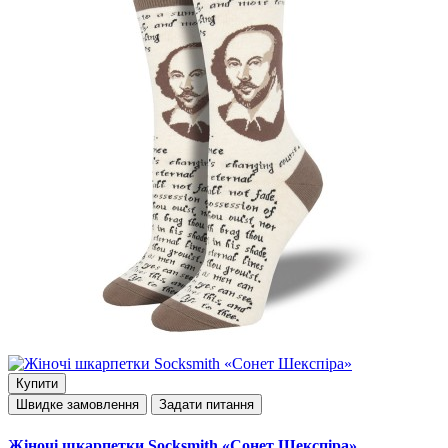
Купити
Швидке замовлення
Задати питання
Жіночі шкарпетки Socksmith «Сонет Шекспіра»