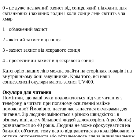
0 - це дуже незначний захист від сонця, який підходить для
світанкових і західних годин і коли сонце ледь світить з-за
хмар
1 - обмежений захист
2 - якісний захист від сонця
3 - захист захист від яскравого сонця
4 - професійний захист від яскравого сонця
Категорію наших лінз можна знайти на сторінках товарів і на
внутрішньому боці завушників. Крім того, всі наші
сонцезахисні окуляри мають захист UV400.
Окуляри для читання
Помітили, що ваші руки подовжуються під час читання з
телефону, а читати при поганому освітленні майже
неможливо? Ймовірно, настав час запастися окулярами для
читання. Зір людини змінюється з різною швидкістю і в
різному віці, але у більшості людей далекозорість (пресбіопія)
розвивається до 40 років. Людина не може сфокусуватися на
ближніх об'єктах, тому варто відправитися до кваліфікованого
оптика, оптометриста або офтальмолога для за індивідуальним