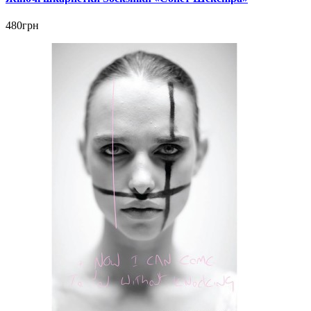
480грн