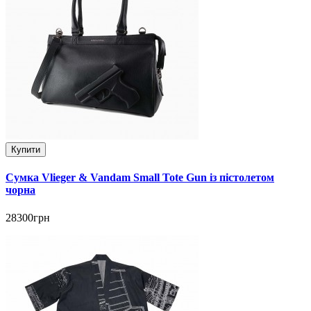
Купити
Сумка Vlieger & Vandam Small Tote Gun із пістолетом
чорна
28300грн