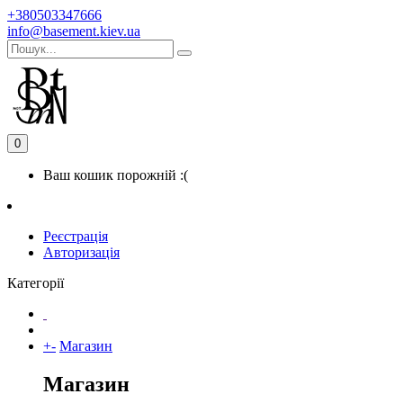
+380503347666
info@basement.kiev.ua
0
Ваш кошик порожній :(
Реєстрація
Авторизація
Категорії
+
-
Магазин
Магазин