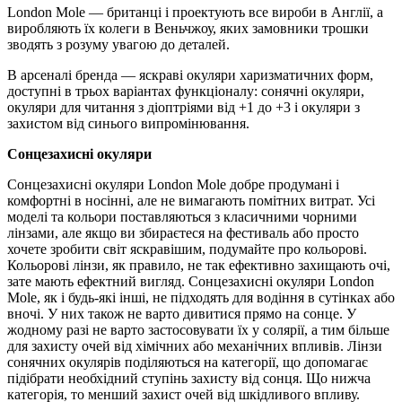
London Mole — британці і проектують все вироби в Англії, а
виробляють їх колеги в Веньчжоу, яких замовники трошки
зводять з розуму увагою до деталей.
В арсеналі бренда — яскраві окуляри харизматичних форм,
доступні в трьох варіантах функціоналу: сонячні окуляри,
окуляри для читання з діоптріями від +1 до +3 і окуляри з
захистом від синього випромінювання.
Сонцезахисні окуляри
Сонцезахисні окуляри London Mole добре продумані і
комфортні в носінні, але не вимагають помітних витрат. Усі
моделі та кольори поставляються з класичними чорними
лінзами, але якщо ви збираєтеся на фестиваль або просто
хочете зробити світ яскравішим, подумайте про кольорові.
Кольорові лінзи, як правило, не так ефективно захищають очі,
зате мають ефектний вигляд. Сонцезахисні окуляри London
Mole, як і будь-які інші, не підходять для водіння в сутінках або
вночі. У них також не варто дивитися прямо на сонце. У
жодному разі не варто застосовувати їх у солярії, а тим більше
для захисту очей від хімічних або механічних впливів. Лінзи
сонячних окулярів поділяються на категорії, що допомагає
підібрати необхідний ступінь захисту від сонця. Що нижча
категорія, то менший захист очей від шкідливого впливу.