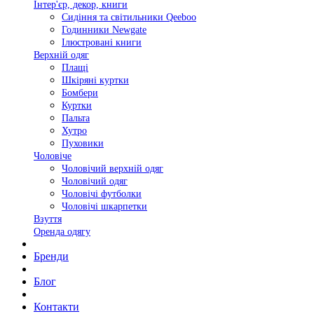
Інтер'єр, декор, книги
Сидіння та світильники Qeeboo
Годинники Newgate
Ілюстровані книги
Верхній одяг
Плащі
Шкіряні куртки
Бомбери
Куртки
Пальта
Хутро
Пуховики
Чоловіче
Чоловічий верхній одяг
Чоловічий одяг
Чоловічі футболки
Чоловічі шкарпетки
Взуття
Оренда одягу
Бренди
Блог
Контакти