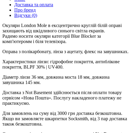
Доставка та оплата
Про бренд
Відгуки (0)
Окуляри London Mole в ексцентрично круглій білій оправі
захищають від шкідливого синього світла екранів.
Радимо носити окуляри категорії Blue Blocker за
комп'ютеромм і біля телевізора.
Оправа з полікарбонату, лінза з ацетату, флекс на завушниках.
Характеристики лінзи: гідрофобне покриття, антиблікове
покриття, BLPF 30% | UV400.
Діаметр лінзи 36 мм, довжина моста 18 мм, довжина
завушника 145 мм.
Доставка з Not Basement здійснюється після оплати товару
сервісом «Нова Пошта». Послугу накладеного платежу не
практикуємо.
Для замовлень на суму від 3000 грн доставка безкоштовна.
Якщо ви замовляєте шкарпетки Socksmith, від 3 пар доставка
також безкоштовна.