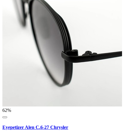
62%
Eyepetizer Alen C.6-27 Chrysler