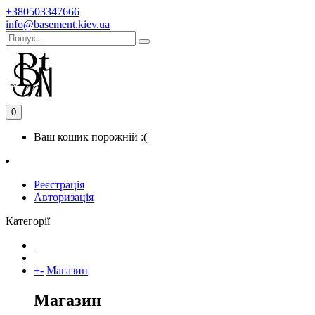
+380503347666
info@basement.kiev.ua
0
Ваш кошик порожній :(
Реєстрація
Авторизація
Категорії
+
-
Магазин
Магазин