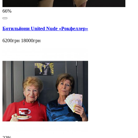
66%
Ботильйони United Nude «Рокфеллер»
6200грн
18000грн
22%