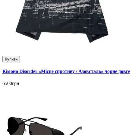
Купити
Кімоно Disorder «Місце спротиву / Азовсталь» чорне довге
6500грн