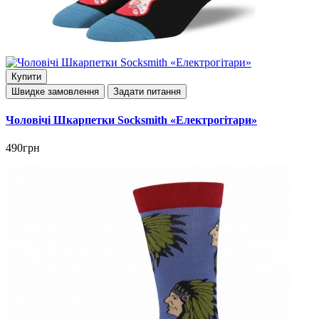
Купити
Швидке замовлення
Задати питання
Чоловічі Шкарпетки Socksmith «Електрогітари»
490грн