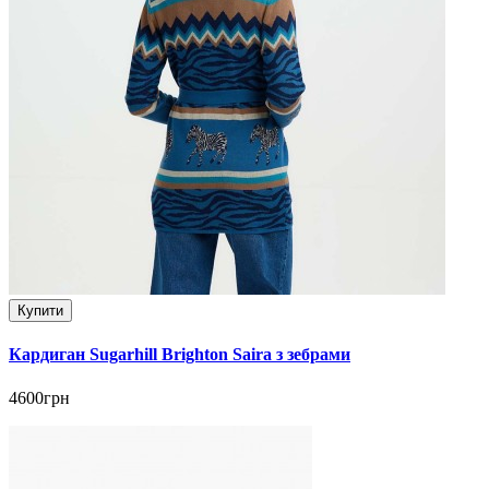
Купити
Кардиган Sugarhill Brighton Saira з зебрами
4600грн