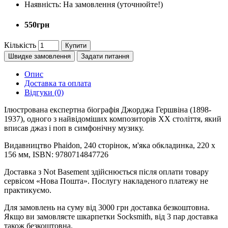
Наявність:
На замовлення (уточнюйте!)
550грн
Кількість
Купити
Швидке замовлення
Задати питання
Опис
Доставка та оплата
Відгуки (0)
Ілюстрована експертна біографія Джорджа Гершвіна (1898-
1937), одного з найвідоміших композиторів ХХ століття, який
вписав джаз і поп в симфонічну музику.
Видавництво Phaidon, 240 сторінок, м'яка обкладинка, 220 x
156 мм, ISBN: 9780714847726
Доставка з Not Basement здійснюється після оплати товару
сервісом «Нова Пошта». Послугу накладеного платежу не
практикуємо.
Для замовлень на суму від 3000 грн доставка безкоштовна.
Якщо ви замовляєте шкарпетки Socksmith, від 3 пар доставка
також безкоштовна.