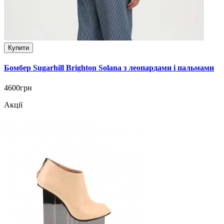
Купити
Бомбер Sugarhill Brighton Solana з леопардами і пальмами
4600грн
Акції