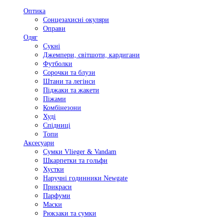
Оптика
Сонцезахисні окуляри
Оправи
Одяг
Сукні
Джемпери, світшоти, кардигани
Футболки
Сорочки та блузи
Штани та легінси
Піджаки та жакети
Піжами
Комбінезони
Худі
Спідниці
Топи
Аксесуари
Сумки Vlieger & Vandam
Шкарпетки та гольфи
Хустки
Наручні годинники Newgate
Прикраси
Парфуми
Маски
Рюкзаки та сумки