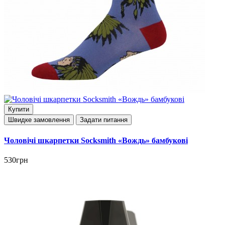
Купити
Швидке замовлення
Задати питання
Чоловічі шкарпетки Socksmith «Вождь» бамбукові
530грн