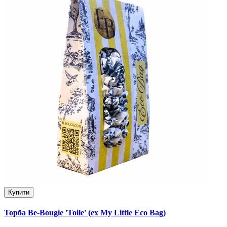
Купити
Торба Be-Bougie 'Toile' (ex My Little Eco Bag)