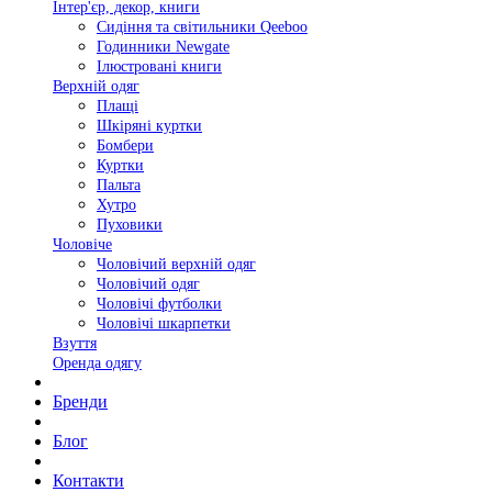
Інтер'єр, декор, книги
Сидіння та світильники Qeeboo
Годинники Newgate
Ілюстровані книги
Верхній одяг
Плащі
Шкіряні куртки
Бомбери
Куртки
Пальта
Хутро
Пуховики
Чоловіче
Чоловічий верхній одяг
Чоловічий одяг
Чоловічі футболки
Чоловічі шкарпетки
Взуття
Оренда одягу
Бренди
Блог
Контакти