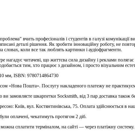
облема" вчить професіоналів і студентів в галузі комунікації в
озписані деталі рішення. Як зробити інноваційну роботу, не пов
 словах, коли все так люблять картинки і аудіофрагменти.
тре нагадує читачеві, що життєва сила дизайну і реклами поляг
добається тим, хто працює з дизайном, і просто візуальним есте
210 мм, ISBN: 9780714864730
рвісом «Нова Пошта». Послугу накладеного платежу не практикує
о ви замовляєте шкарпетки Socksmith, від 3 пар доставка також б
ресою: Київ, вул. Костянтинівська, 75. Оплата здійснюється в на
були оплачені, чекатимуть протягом 2 діб.
можна сплатити терміналом, на сайті — через платіжну систему.