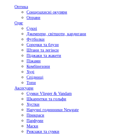
Оптика
Сонцезахисні окуляри
Оправи
Одяг
Сукні
Джемпери, світшоти, кардигани
Футболки
Сорочки та блузи
Штани та легінси
Піджаки та жакети
Піжами
Комбінезони
Худі
Спідниці
Топи
Аксесуари
Сумки Vlieger & Vandam
Шкарпетки та гольфи
Хустки
Наручні годинники Newgate
Прикраси
Парфуми
Маски
Рюкзаки та сумки