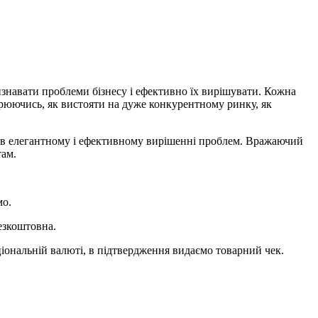
изнавати проблеми бізнесу і ефективно їх вирішувати. Кожна
торюючись, як вистояти на дуже конкурентному ринку, як
ає в елегантному і ефективному вирішенні проблем. Вражаючий
там.
мо.
езкоштовна.
ціональній валюті, в підтвердження видаємо товарний чек.