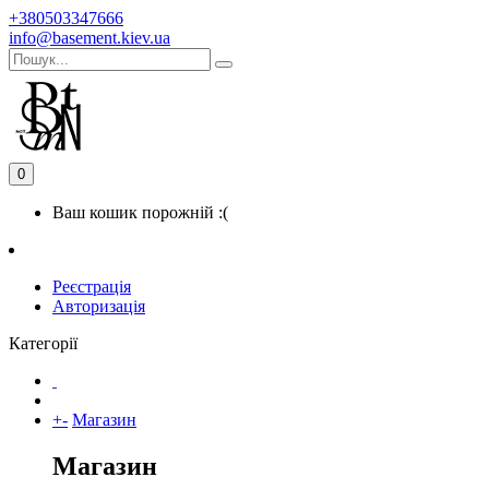
+380503347666
info@basement.kiev.ua
0
Ваш кошик порожній :(
Реєстрація
Авторизація
Категорії
+
-
Магазин
Магазин