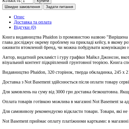
Кількість
Купити
Швидке замовлення
Задати питання
Опис
Доставка та оплата
Відгуки (0)
Книга видавництва Phaidon із промовистою назвою "Вирішена пр
глава досліджує окрему проблему на прикладі кейсу, в якому р
оживити втомлений бренд, чи можна побудувати комунікацію на
Автор, видатний рекламіст і гуру графіки Майкл Джонсон, вко
візуальний контент підкріплений грунтовної теорією. Книга спо
Видавництво Phaidon, 320 сторінок, тверда обкладинка, 245 x 
Доставка з Not Basement здійснюється після оплати товару се
Для замовлень на суму від 3000 грн доставка безкоштовна. Якщ
Оплата товарів готівкою можлива в магазині Not Basement за ад
Для самовивозу рекомендуємо відкласти товари. Товари, які не 
Not Basement приймає оплату платіжними картками: в магазині 