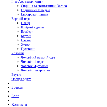
Інтер'єр, декор, книги
Сидіння та світильники Qeeboo
Годинники Newgate
Ілюстровані книги
Верхній одяг
Плащі
Шкіряні куртки
Бомбери
Куртки
Пальта
Хутро
Пуховики
Чоловіче
Чоловічий верхній одяг
Чоловічий одяг
Чоловічі футболки
Чоловічі шкарпетки
Взуття
Оренда одягу
Бренди
Блог
Контакти