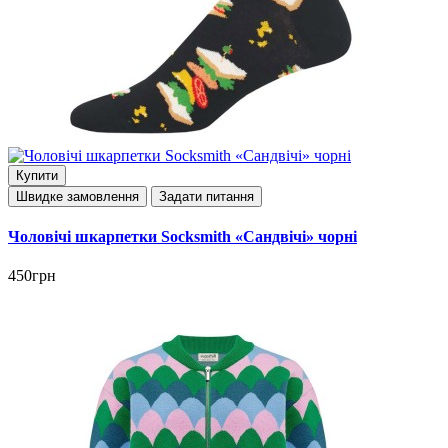
Купити
Швидке замовлення
Задати питання
Чоловічі шкарпетки Socksmith «Сандвічі» чорні
450грн