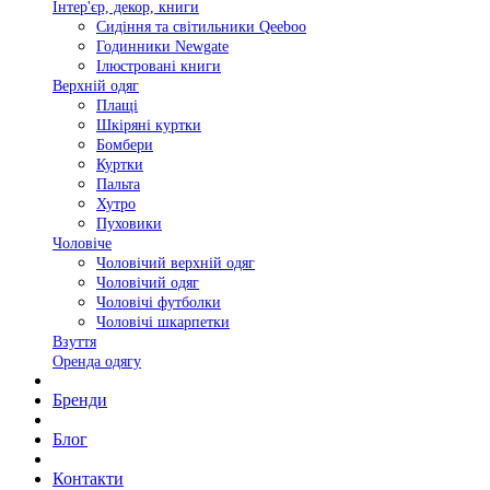
Інтер'єр, декор, книги
Сидіння та світильники Qeeboo
Годинники Newgate
Ілюстровані книги
Верхній одяг
Плащі
Шкіряні куртки
Бомбери
Куртки
Пальта
Хутро
Пуховики
Чоловіче
Чоловічий верхній одяг
Чоловічий одяг
Чоловічі футболки
Чоловічі шкарпетки
Взуття
Оренда одягу
Бренди
Блог
Контакти