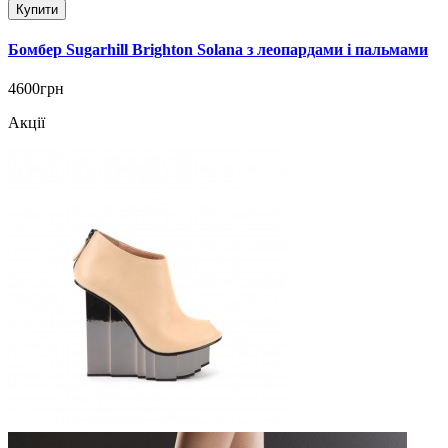
Купити
Бомбер Sugarhill Brighton Solana з леопардами і пальмами
4600грн
Акції