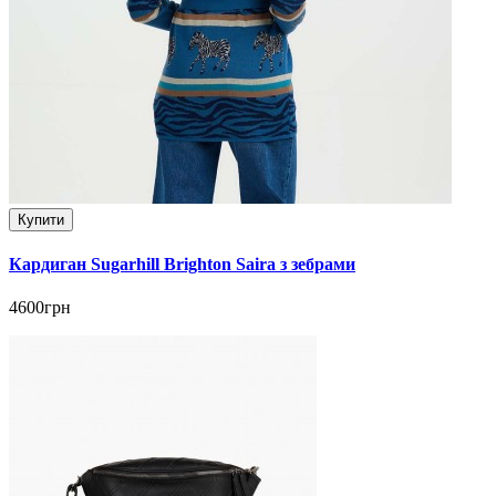
Купити
Кардиган Sugarhill Brighton Saira з зебрами
4600грн