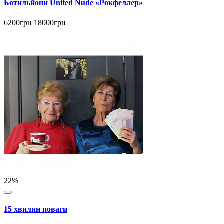
Ботильйони United Nude «Рокфеллер»
6200грн
18000грн
22%
15 хвилин поваги