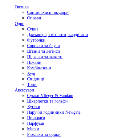
Оптика
Сонцезахисні окуляри
Оправи
Одяг
Сукні
Джемпери, світшоти, кардигани
Футболки
Сорочки та блузи
Штани та легінси
Піджаки та жакети
Піжами
Комбінезони
Худі
Спідниці
Топи
Аксесуари
Сумки Vlieger & Vandam
Шкарпетки та гольфи
Хустки
Наручні годинники Newgate
Прикраси
Парфуми
Маски
Рюкзаки та сумки