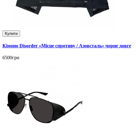
Купити
Кімоно Disorder «Місце спротиву / Азовсталь» чорне довге
6500грн