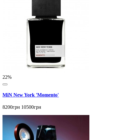
22%
MiN New York 'Momento'
8200грн
10500грн