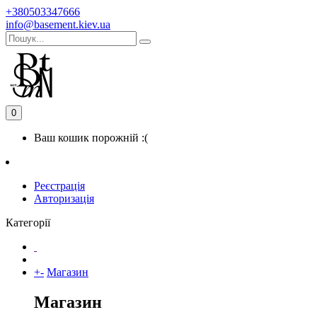
+380503347666
info@basement.kiev.ua
0
Ваш кошик порожній :(
Реєстрація
Авторизація
Категорії
+
-
Магазин
Магазин