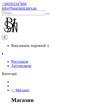
+380503347666
info@basement.kiev.ua
0
Ваш кошик порожній :(
Реєстрація
Авторизація
Категорії
+
-
Магазин
Магазин