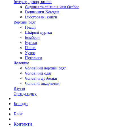
Інтер'єр, декор, книги
Сидіння та світильники Qeeboo
Годинники Newgate
Ілюстровані книги
Верхній одяг
Плащі
Шкіряні куртки
Бомбери
Куртки
Пальта
Хутро
Пуховики
Чоловіче
Чоловічий верхній одяг
Чоловічий одяг
Чоловічі футболки
Чоловічі шкарпетки
Взуття
Оренда одягу
Бренди
Блог
Контакти