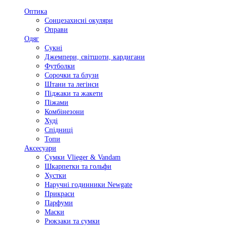
Оптика
Сонцезахисні окуляри
Оправи
Одяг
Сукні
Джемпери, світшоти, кардигани
Футболки
Сорочки та блузи
Штани та легінси
Піджаки та жакети
Піжами
Комбінезони
Худі
Спідниці
Топи
Аксесуари
Сумки Vlieger & Vandam
Шкарпетки та гольфи
Хустки
Наручні годинники Newgate
Прикраси
Парфуми
Маски
Рюкзаки та сумки