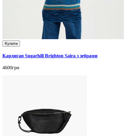
Купити
Кардиган Sugarhill Brighton Saira з зебрами
4600грн