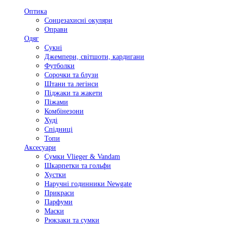
Оптика
Сонцезахисні окуляри
Оправи
Одяг
Сукні
Джемпери, світшоти, кардигани
Футболки
Сорочки та блузи
Штани та легінси
Піджаки та жакети
Піжами
Комбінезони
Худі
Спідниці
Топи
Аксесуари
Сумки Vlieger & Vandam
Шкарпетки та гольфи
Хустки
Наручні годинники Newgate
Прикраси
Парфуми
Маски
Рюкзаки та сумки