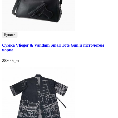
Купити
Сумка Vlieger & Vandam Small Tote Gun із пістолетом
чорна
28300грн