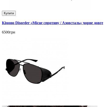
Купити
Кімоно Disorder «Місце спротиву / Азовсталь» чорне довге
6500грн