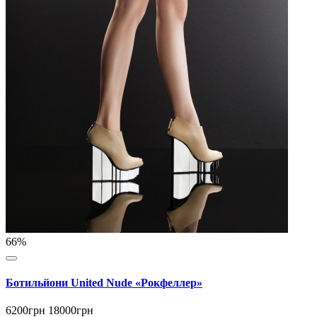
66%
Ботильйони United Nude «Рокфеллер»
6200грн
18000грн