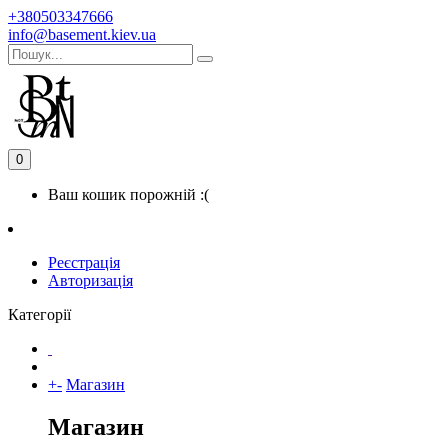
+380503347666
info@basement.kiev.ua
0
Ваш кошик порожній :(
Реєстрація
Авторизація
Категорії
+
-
Магазин
Магазин