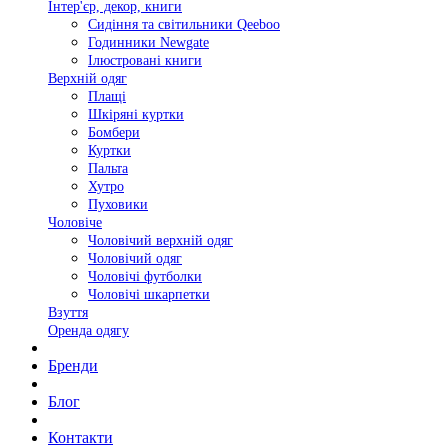
Інтер'єр, декор, книги
Сидіння та світильники Qeeboo
Годинники Newgate
Ілюстровані книги
Верхній одяг
Плащі
Шкіряні куртки
Бомбери
Куртки
Пальта
Хутро
Пуховики
Чоловіче
Чоловічий верхній одяг
Чоловічий одяг
Чоловічі футболки
Чоловічі шкарпетки
Взуття
Оренда одягу
Бренди
Блог
Контакти