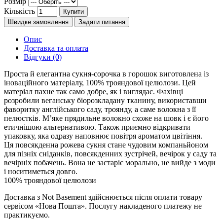
Розмір
Кількість
Купити
Швидке замовлення
Задати питання
Опис
Доставка та оплата
Відгуки (0)
Проста й елегантна сукня-сорочка в горошок виготовлена із
іноваційного матеріалу, 100% трояндової целюлози. Цей
матеріал пахне так само добре, як і виглядає. Фахівці
розробили веганську біорозкладану тканину, використавши
фаворитку англійського саду, троянду, а саме волокна з її
пелюстків. М’яке прядильне волокно схоже на шовк і є його
етичнішою альтернативою. Також приємно відкривати
упаковку, яка одразу наповнює повітря ароматом цвітіння.
Ця повсякденна рожева сукня стане чудовим компаньйоном
для пізніх сніданків, повсякденних зустрічей, вечірок у саду та
вечірніх побачень. Вона не застаріє морально, не вийде з моди
і носитиметься довго.
100% трояндової целюлози
Доставка з Not Basement здійснюється після оплати товару
сервісом «Нова Пошта». Послугу накладеного платежу не
практикуємо.