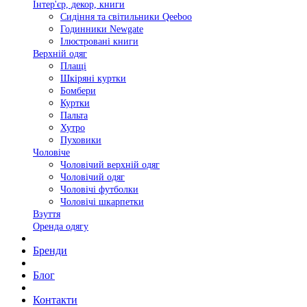
Інтер'єр, декор, книги
Сидіння та світильники Qeeboo
Годинники Newgate
Ілюстровані книги
Верхній одяг
Плащі
Шкіряні куртки
Бомбери
Куртки
Пальта
Хутро
Пуховики
Чоловіче
Чоловічий верхній одяг
Чоловічий одяг
Чоловічі футболки
Чоловічі шкарпетки
Взуття
Оренда одягу
Бренди
Блог
Контакти