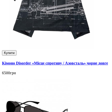
Купити
Кімоно Disorder «Місце спротиву / Азовсталь» чорне довге
6500грн