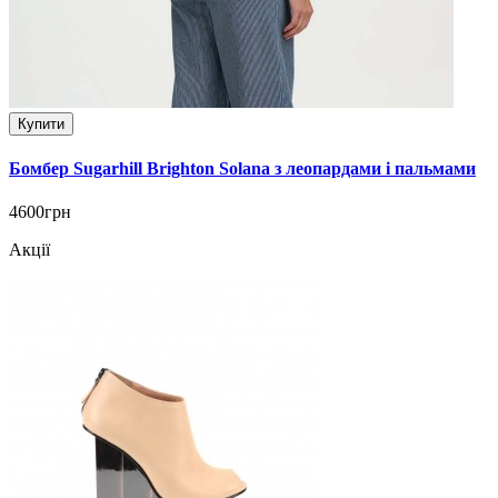
Купити
Бомбер Sugarhill Brighton Solana з леопардами і пальмами
4600грн
Акції