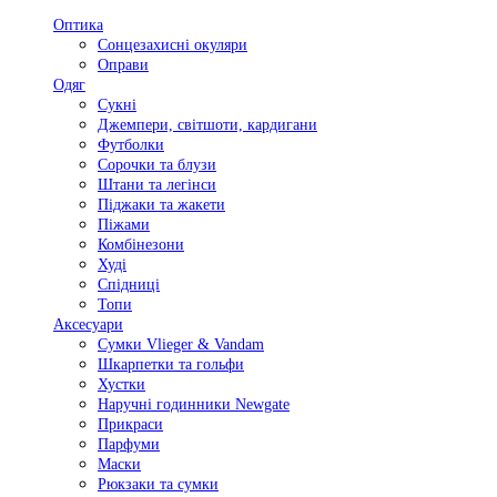
Оптика
Сонцезахисні окуляри
Оправи
Одяг
Сукні
Джемпери, світшоти, кардигани
Футболки
Сорочки та блузи
Штани та легінси
Піджаки та жакети
Піжами
Комбінезони
Худі
Спідниці
Топи
Аксесуари
Сумки Vlieger & Vandam
Шкарпетки та гольфи
Хустки
Наручні годинники Newgate
Прикраси
Парфуми
Маски
Рюкзаки та сумки