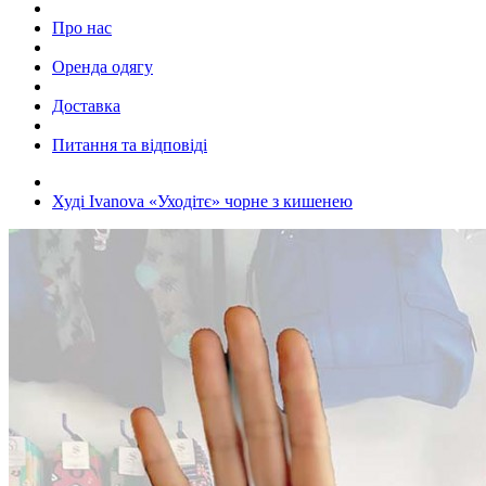
Про нас
Оренда одягу
Доставка
Питання та відповіді
Худі Ivanova «Уходітє» чорне з кишенею