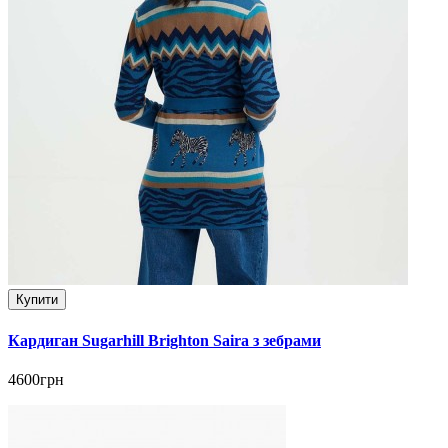
Купити
Кардиган Sugarhill Brighton Saira з зебрами
4600грн