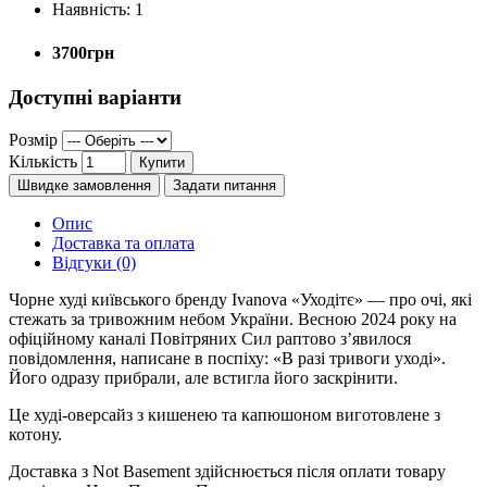
Наявність:
1
3700грн
Доступні варіанти
Розмір
Кількість
Купити
Швидке замовлення
Задати питання
Опис
Доставка та оплата
Відгуки (0)
Чорне худі київського бренду Ivanova «Уходітє» — про очі, які
стежать за тривожним небом України. Весною 2024 року на
офіційному каналі Повітряних Сил раптово зʼявилося
повідомлення, написане в поспіху: «В разі тривоги уході».
Його одразу прибрали, але встигла його заскрінити.
Це худі-оверсайз з кишенею та капюшоном виготовлене з
котону.
Доставка з Not Basement здійснюється після оплати товару