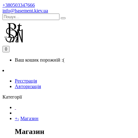
+380503347666
info@basement.kiev.ua
0
Ваш кошик порожній :(
Реєстрація
Авторизація
Категорії
+
-
Магазин
Магазин