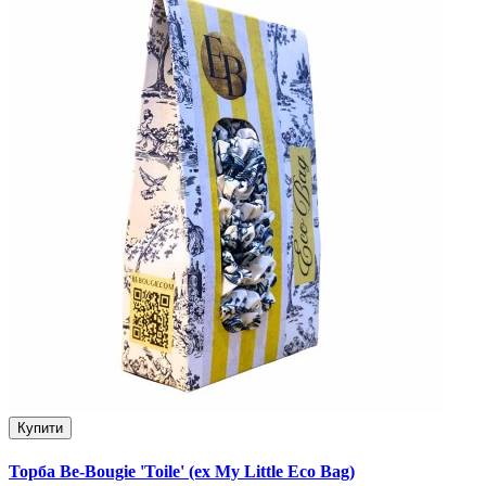
Купити
Торба Be-Bougie 'Toile' (ex My Little Eco Bag)