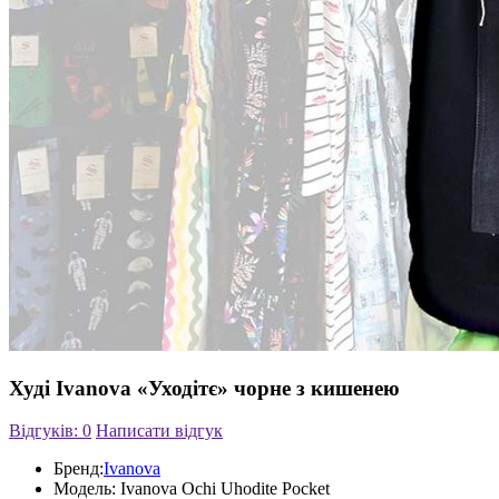
Худі Ivanova «Уходітє» чорне з кишенею
Відгуків: 0
Написати відгук
Бренд:
Ivanova
Модель:
Ivanova Ochi Uhodite Pocket