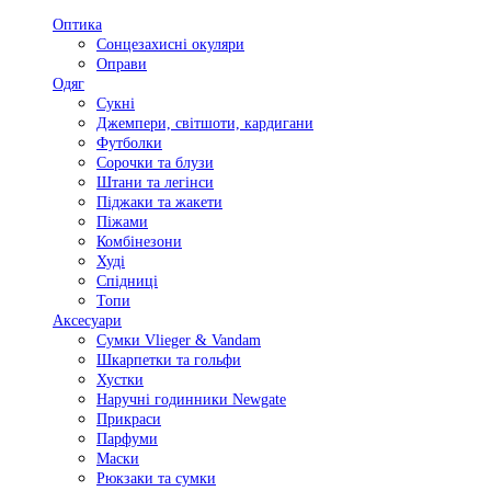
Оптика
Сонцезахисні окуляри
Оправи
Одяг
Сукні
Джемпери, світшоти, кардигани
Футболки
Сорочки та блузи
Штани та легінси
Піджаки та жакети
Піжами
Комбінезони
Худі
Спідниці
Топи
Аксесуари
Сумки Vlieger & Vandam
Шкарпетки та гольфи
Хустки
Наручні годинники Newgate
Прикраси
Парфуми
Маски
Рюкзаки та сумки