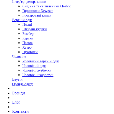
Інтер'єр, декор, книги
Сидіння та світильники Qeeboo
Годинники Newgate
Ілюстровані книги
Верхній одяг
Плащі
Шкіряні куртки
Бомбери
Куртки
Пальта
Хутро
Пуховики
Чоловіче
Чоловічий верхній одяг
Чоловічий одяг
Чоловічі футболки
Чоловічі шкарпетки
Взуття
Оренда одягу
Бренди
Блог
Контакти