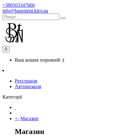
+380503347666
info@basement.kiev.ua
0
Ваш кошик порожній :(
Реєстрація
Авторизація
Категорії
+
-
Магазин
Магазин