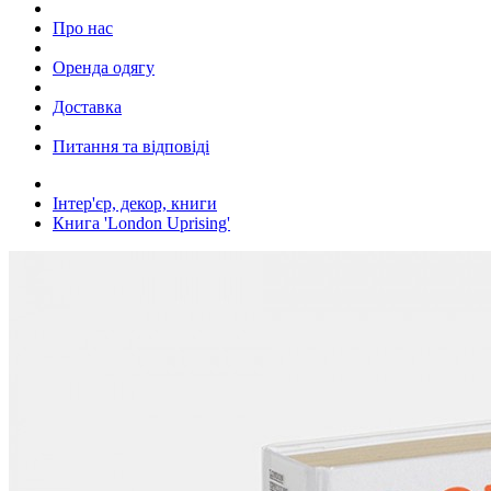
Про нас
Оренда одягу
Доставка
Питання та відповіді
Інтер'єр, декор, книги
Книга 'London Uprising'