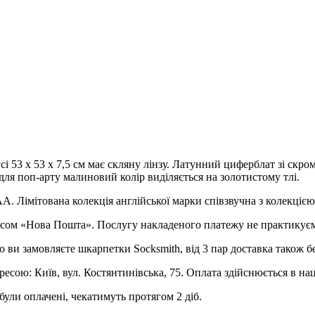
 53 x 53 x 7,5 см має скляну лінзу. Латунний циферблат зі скр
ля поп-арту малиновий колір виділяється на золотистому тлі.
А. Лімітована колекція англійської марки співзвучна з колекціє
рвісом «Нова Пошта». Послугу накладеного платежу не практикує
о ви замовляєте шкарпетки Socksmith, від 3 пар доставка також б
ресою: Київ, вул. Костянтинівська, 75. Оплата здійснюється в на
були оплачені, чекатимуть протягом 2 діб.