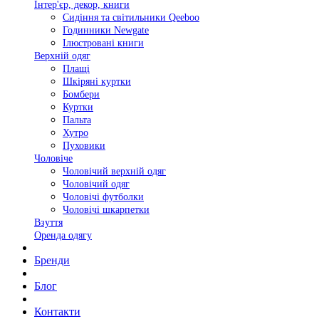
Інтер'єр, декор, книги
Сидіння та світильники Qeeboo
Годинники Newgate
Ілюстровані книги
Верхній одяг
Плащі
Шкіряні куртки
Бомбери
Куртки
Пальта
Хутро
Пуховики
Чоловіче
Чоловічий верхній одяг
Чоловічий одяг
Чоловічі футболки
Чоловічі шкарпетки
Взуття
Оренда одягу
Бренди
Блог
Контакти