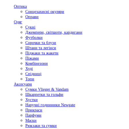
Оптика
Сонцезахисні окуляри
Оправи
Одяг
Сукні
Джемпери, світшоти, кардигани
Футболки
Сорочки та блузи
Штани та легінси
Піджаки та жакети
Піжами
Комбінезони
Худі
Спідниці
Топи
Аксесуари
Сумки Vlieger & Vandam
Шкарпетки та гольфи
Хустки
Наручні годинники Newgate
Прикраси
Парфуми
Маски
Рюкзаки та сумки