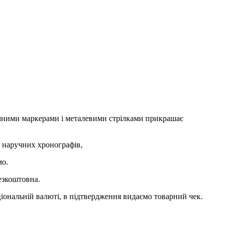
омними маркерами і металевими стрілками прикрашає
ю наручних хронографів,
мо.
езкоштовна.
ціональній валюті, в підтвердження видаємо товарний чек.