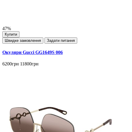
47%
Купити
Швидке замовлення
Задати питання
Окуляри Gucci GG1649S 006
6200грн
11800грн