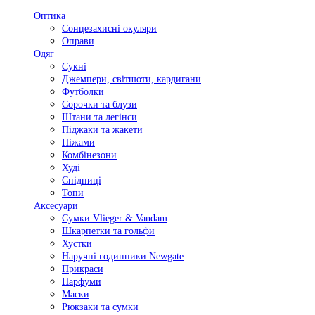
Оптика
Сонцезахисні окуляри
Оправи
Одяг
Сукні
Джемпери, світшоти, кардигани
Футболки
Сорочки та блузи
Штани та легінси
Піджаки та жакети
Піжами
Комбінезони
Худі
Спідниці
Топи
Аксесуари
Сумки Vlieger & Vandam
Шкарпетки та гольфи
Хустки
Наручні годинники Newgate
Прикраси
Парфуми
Маски
Рюкзаки та сумки