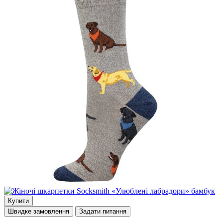
Купити
Швидке замовлення
Задати питання