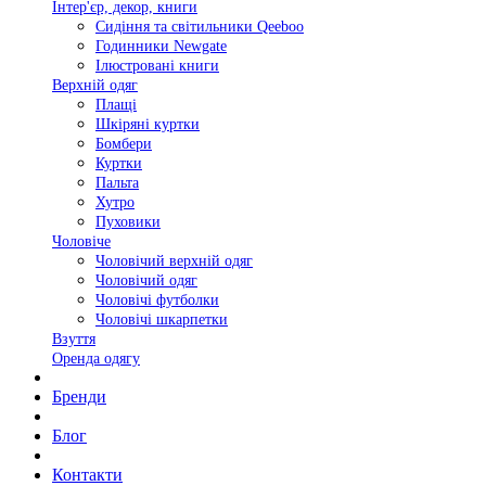
Інтер'єр, декор, книги
Сидіння та світильники Qeeboo
Годинники Newgate
Ілюстровані книги
Верхній одяг
Плащі
Шкіряні куртки
Бомбери
Куртки
Пальта
Хутро
Пуховики
Чоловіче
Чоловічий верхній одяг
Чоловічий одяг
Чоловічі футболки
Чоловічі шкарпетки
Взуття
Оренда одягу
Бренди
Блог
Контакти