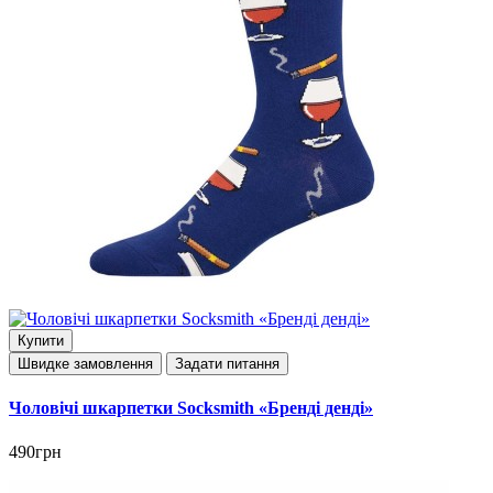
Купити
Швидке замовлення
Задати питання
Чоловічі шкарпетки Socksmith «Бренді денді»
490грн