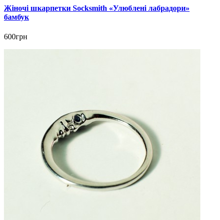
Жіночі шкарпетки Socksmith «Улюблені лабрадори»
бамбук
600грн