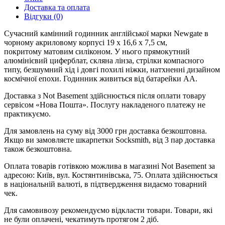
Доставка та оплата
Відгуки (0)
Сучасний камінний годинник англійської марки Newgate в
чорному акриловому корпусі 19 x 16,6 x 7,5 см,
покритому матовим силіконом. У нього прямокутний
алюмінієвий циферблат, скляна лінза, стрілки компасного
типу, безшумний хід і довгі похилі ніжки, натхненні дизайном
космічної епохи. Годинник живиться від батарейки AA.
Доставка з Not Basement здійснюється після оплати товару
сервісом «Нова Пошта». Послугу накладеного платежу не
практикуємо.
Для замовлень на суму від 3000 грн доставка безкоштовна.
Якщо ви замовляєте шкарпетки Socksmith, від 3 пар доставка
також безкоштовна.
Оплата товарів готівкою можлива в магазині Not Basement за
адресою: Київ, вул. Костянтинівська, 75. Оплата здійснюється
в національній валюті, в підтвердження видаємо товарний
чек.
Для самовивозу рекомендуємо відкласти товари. Товари, які
не були оплачені, чекатимуть протягом 2 діб.