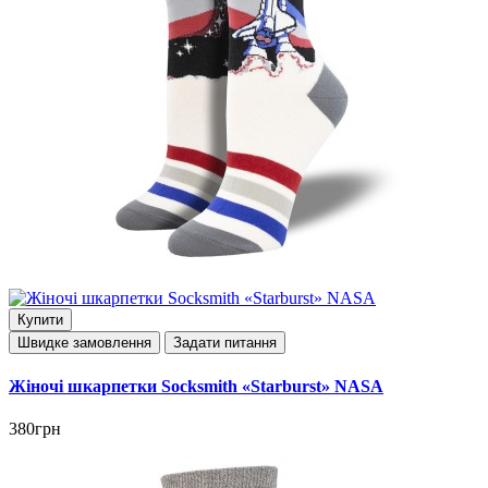
Купити
Швидке замовлення
Задати питання
Жіночі шкарпетки Socksmith «Starburst» NASA
380грн