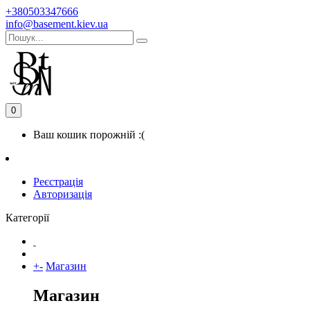
+380503347666
info@basement.kiev.ua
0
Ваш кошик порожній :(
Реєстрація
Авторизація
Категорії
+
-
Магазин
Магазин