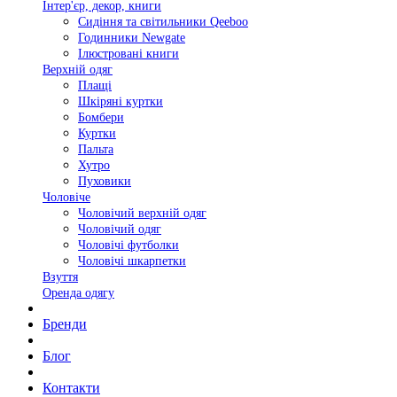
Інтер'єр, декор, книги
Сидіння та світильники Qeeboo
Годинники Newgate
Ілюстровані книги
Верхній одяг
Плащі
Шкіряні куртки
Бомбери
Куртки
Пальта
Хутро
Пуховики
Чоловіче
Чоловічий верхній одяг
Чоловічий одяг
Чоловічі футболки
Чоловічі шкарпетки
Взуття
Оренда одягу
Бренди
Блог
Контакти