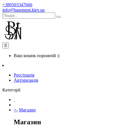
+380503347666
info@basement.kiev.ua
0
Ваш кошик порожній :(
Реєстрація
Авторизація
Категорії
+
-
Магазин
Магазин