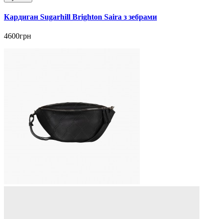
Кардиган Sugarhill Brighton Saira з зебрами
4600грн