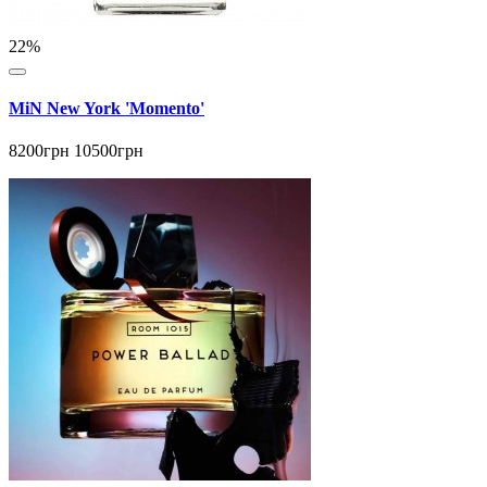
22%
MiN New York 'Momento'
8200грн
10500грн