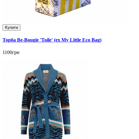
Купити
Торба Be-Bougie 'Toile' (ex My Little Eco Bag)
1100грн