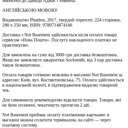
Якобсена до Давида Аджає і Snøhetta.
АНГЛІЙСЬКОЮ МОВОЮ!
Видавництво Phaidon, 2017, твердий перепліт, 224 сторінки,
290 x 250 мм, ISBN: 9780714874166
Доставка з Not Basement здійснюється після оплати товару
сервісом «Нова Пошта». Послугу накладеного платежу не
практикуємо.
Для замовлень на суму від 3000 грн доставка безкоштовна.
Якщо ви замовляєте шкарпетки Socksmith, від 3 пар доставка
також безкоштовна.
Оплата товарів готівкою можлива в магазині Not Basement за
адресою: Київ, вул. Костянтинівська, 75. Оплата здійснюється
в національній валюті, в підтвердження видаємо товарний
чек.
Для самовивозу рекомендуємо відкласти товари. Товари, які
не були оплачені, чекатимуть протягом 2 діб.
Not Basement приймає оплату платіжними картками: в
магазині можна сплатити терміналом, на сайті — через
платіжну систему.