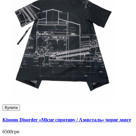
Купити
Кімоно Disorder «Місце спротиву / Азовсталь» чорне довге
6500грн