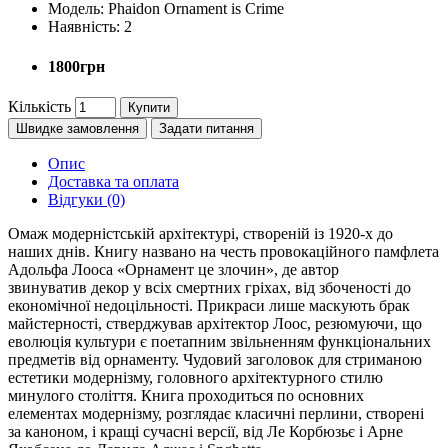
Модель:
Phaidon Ornament is Crime
Наявність:
2
1800грн
Кількість
Купити
Швидке замовлення
Задати питання
Опис
Доставка та оплата
Відгуки (0)
Омаж модерністській архітектурі, створеній із 1920-х до
наших днів. Книгу названо на честь провокаційного памфлета
Адольфа Лооса «Орнамент це злочин», де автор
звинуватив декор у всіх смертних гріхах, від збоченості до
економічної недоцільності. Прикраси лише маскують брак
майстерності, стверджував архітектор Лоос, резюмуючи, що
еволюція культури є поетапним звільненням функціональних
предметів від орнаменту. Чудовий заголовок для стриманою
естетики модернізму, головного архітектурного стилю
минулого століття. Книга проходиться по основних
елементах модернізму, розглядає класичні перлини, створені
за каноном, і кращі сучасні версії, від Ле Корбюзьє і Арне