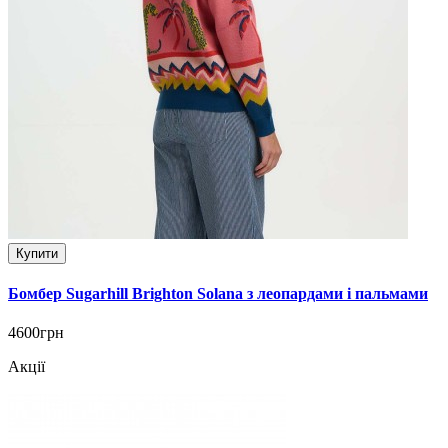
Купити
Бомбер Sugarhill Brighton Solana з леопардами і пальмами
4600грн
Акції