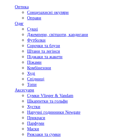
Оптика
Сонцезахисні окуляри
Оправи
Одяг
Сукні
Джемпери, світшоти, кардигани
Футболки
Сорочки та блузи
Штани та легінси
Піджаки та жакети
Піжами
Комбінезони
Худі
Спідниці
Топи
Аксесуари
Сумки Vlieger & Vandam
Шкарпетки та гольфи
Хустки
Наручні годинники Newgate
Прикраси
Парфуми
Маски
Рюкзаки та сумки