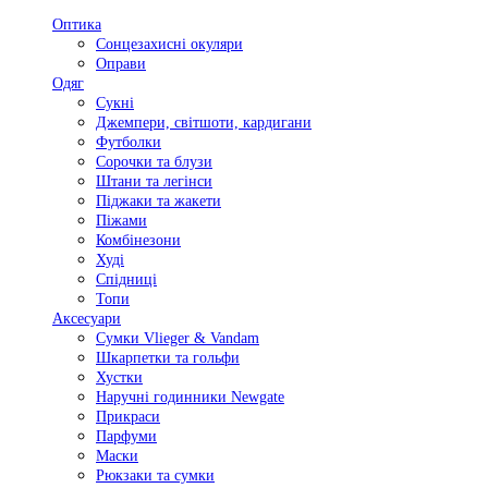
Оптика
Сонцезахисні окуляри
Оправи
Одяг
Сукні
Джемпери, світшоти, кардигани
Футболки
Сорочки та блузи
Штани та легінси
Піджаки та жакети
Піжами
Комбінезони
Худі
Спідниці
Топи
Аксесуари
Сумки Vlieger & Vandam
Шкарпетки та гольфи
Хустки
Наручні годинники Newgate
Прикраси
Парфуми
Маски
Рюкзаки та сумки