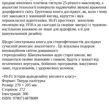
продажі вінілових платівок сягнули 25-річного максимуму, а
аналогові технології повернули надзвичайні звукові враження
доцифрового світу. Ґрунтовна книга досліджує, як, коли і чому
світ закохався у зовнішній вигляд, відчуття і звук
першокласної аудіотехніки. Hi-Fi простежує захопливу
еволюцію від 1950-х до сьогодні (а скоріше завтра) і є чудовою
настільною книжкою не лише для аудіофілів, а й для
шанувальників дизайну.
Щедро ілюстрована книга для стереофетишистів досліджує
сучасний ренесанс аналогового . Це візуальна подорож
інноваційним світом домашнього
стереодизайну. Шанувальники аудіо старої школи, які
пишаються своїми знаннями і смаком, будуть у захваті від
незліченних вертушок, бобінних програвачів, вакуумних
ламп, підсилювачів, і здоровезних колонок.
«Hi-Fi: Історія аудіодизайну високого класу»
Формат: Тверда палітурка
Розмір: 270 × 205 мм
Сторінок: 272
Ілюстрацій: 300
ISBN: 9780714878089