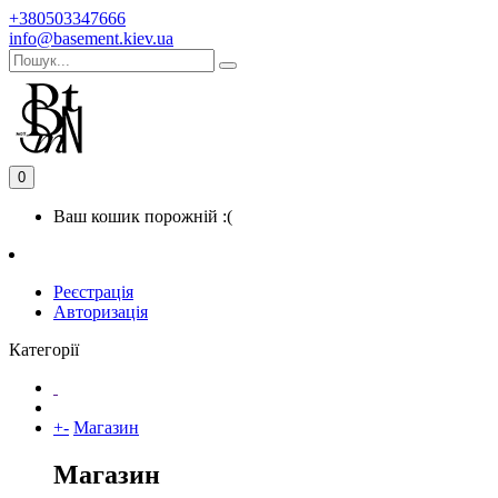
+380503347666
info@basement.kiev.ua
0
Ваш кошик порожній :(
Реєстрація
Авторизація
Категорії
+
-
Магазин
Магазин