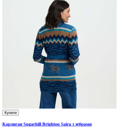
Купити
Кардиган Sugarhill Brighton Saira з зебрами