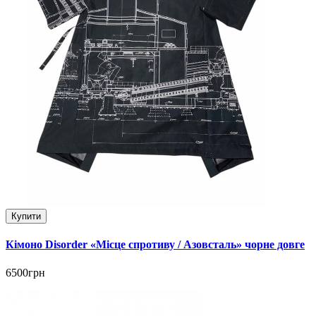
Купити
Кімоно Disorder «Місце спротиву / Азовсталь» чорне довге
6500грн