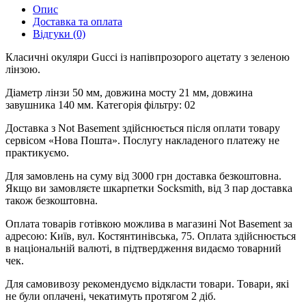
Опис
Доставка та оплата
Відгуки (0)
Класичні окуляри Gucci із напівпрозорого ацетату з зеленою
лінзою.
Діаметр лінзи 50 мм, довжина мосту 21 мм, довжина
завушника 140 мм. Категорія фільтру: 02
Доставка з Not Basement здійснюється після оплати товару
сервісом «Нова Пошта». Послугу накладеного платежу не
практикуємо.
Для замовлень на суму від 3000 грн доставка безкоштовна.
Якщо ви замовляєте шкарпетки Socksmith, від 3 пар доставка
також безкоштовна.
Оплата товарів готівкою можлива в магазині Not Basement за
адресою: Київ, вул. Костянтинівська, 75. Оплата здійснюється
в національній валюті, в підтвердження видаємо товарний
чек.
Для самовивозу рекомендуємо відкласти товари. Товари, які
не були оплачені, чекатимуть протягом 2 діб.