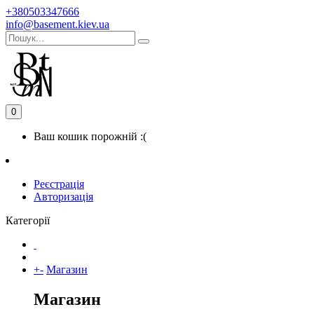
+380503347666
info@basement.kiev.ua
0
Ваш кошик порожній :(
Реєстрація
Авторизація
Категорії
+
-
Магазин
Магазин