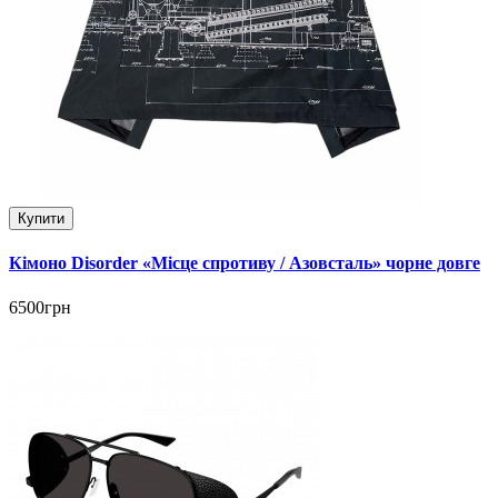
Купити
Кімоно Disorder «Місце спротиву / Азовсталь» чорне довге
6500грн