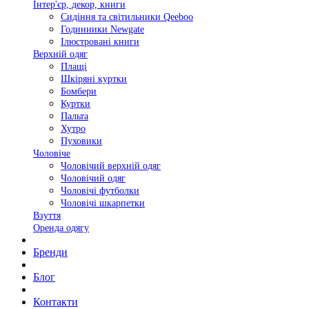
Інтер'єр, декор, книги
Сидіння та світильники Qeeboo
Годинники Newgate
Ілюстровані книги
Верхній одяг
Плащі
Шкіряні куртки
Бомбери
Куртки
Пальта
Хутро
Пуховики
Чоловіче
Чоловічий верхній одяг
Чоловічий одяг
Чоловічі футболки
Чоловічі шкарпетки
Взуття
Оренда одягу
Бренди
Блог
Контакти