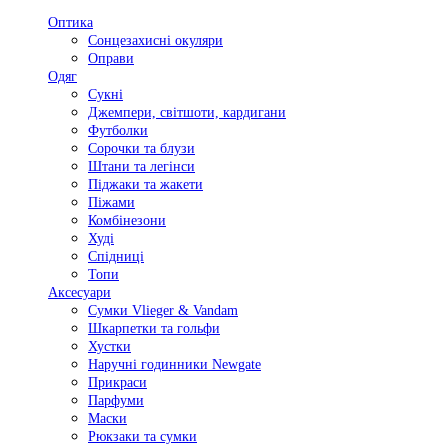
Оптика
Сонцезахисні окуляри
Оправи
Одяг
Сукні
Джемпери, світшоти, кардигани
Футболки
Сорочки та блузи
Штани та легінси
Піджаки та жакети
Піжами
Комбінезони
Худі
Спідниці
Топи
Аксесуари
Сумки Vlieger & Vandam
Шкарпетки та гольфи
Хустки
Наручні годинники Newgate
Прикраси
Парфуми
Маски
Рюкзаки та сумки