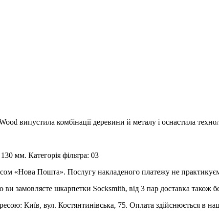
Wood випустила комбінації деревини й металу і оснастила технол
130 мм. Категорія фільтра: 03
рвісом «Нова Пошта». Послугу накладеного платежу не практикує
о ви замовляєте шкарпетки Socksmith, від 3 пар доставка також б
ресою: Київ, вул. Костянтинівська, 75. Оплата здійснюється в на