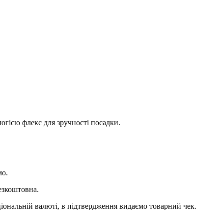
огією флекс для зручності посадки.
мо.
езкоштовна.
ціональній валюті, в підтвердження видаємо товарний чек.