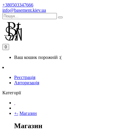
+380503347666
info@basement.kiev.ua
0
Ваш кошик порожній :(
Реєстрація
Авторизація
Категорії
+
-
Магазин
Магазин