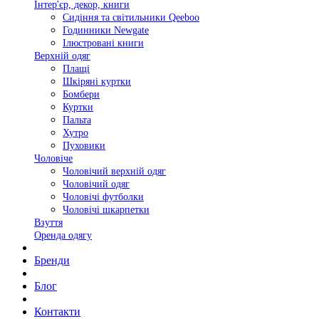
Інтер'єр, декор, книги
Сидіння та світильники Qeeboo
Годинники Newgate
Ілюстровані книги
Верхній одяг
Плащі
Шкіряні куртки
Бомбери
Куртки
Пальта
Хутро
Пуховики
Чоловіче
Чоловічий верхній одяг
Чоловічий одяг
Чоловічі футболки
Чоловічі шкарпетки
Взуття
Оренда одягу
Бренди
Блог
Контакти