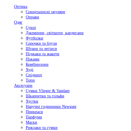
Оптика
Сонцезахисні окуляри
Оправи
Одяг
Сукні
Джемпери, світшоти, кардигани
Футболки
Сорочки та блузи
Штани та легінси
Піджаки та жакети
Піжами
Комбінезони
Худі
Спідниці
Топи
Аксесуари
Сумки Vlieger & Vandam
Шкарпетки та гольфи
Хустки
Наручні годинники Newgate
Прикраси
Парфуми
Маски
Рюкзаки та сумки