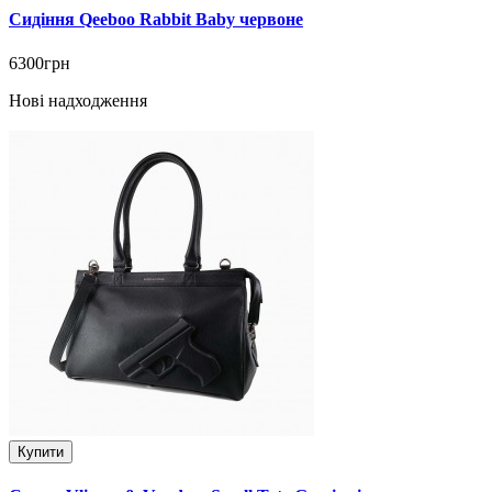
Сидіння Qeeboo Rabbit Baby червоне
6300грн
Нові надходження
Купити