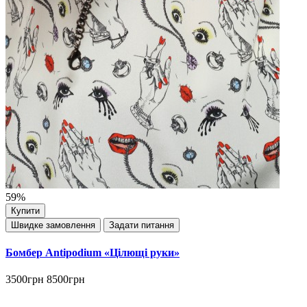
59%
Купити
Швидке замовлення
Задати питання
Бомбер Antipodium «Цілющі руки»
3500грн
8500грн