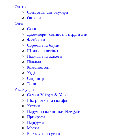
Оптика
Сонцезахисні окуляри
Оправи
Одяг
Сукні
Джемпери, світшоти, кардигани
Футболки
Сорочки та блузи
Штани та легінси
Піджаки та жакети
Піжами
Комбінезони
Худі
Спідниці
Топи
Аксесуари
Сумки Vlieger & Vandam
Шкарпетки та гольфи
Хустки
Наручні годинники Newgate
Прикраси
Парфуми
Маски
Рюкзаки та сумки