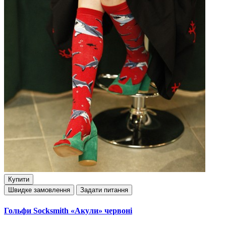
Купити
Швидке замовлення
Задати питання
Гольфи Socksmith «Акули» червоні