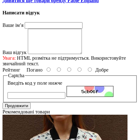
Дивитися ще товари бренду Fable England
Написати відгук
Ваше ім’я
Ваш відгук
Увага:
HTML розмітка не підтримується. Використовуйте
звичайний текст.
Рейтинг
Погано
Добре
Captcha
Введіть код у поле нижче
Продовжити
Рекомендовані товари