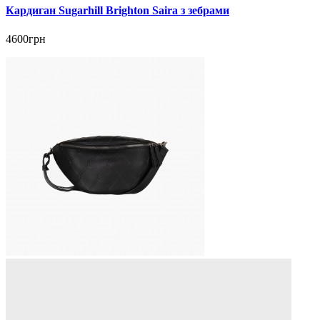
Кардиган Sugarhill Brighton Saira з зебрами
4600грн