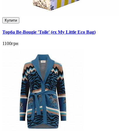
Купити
Торба Be-Bougie 'Toile' (ex My Little Eco Bag)
1100грн