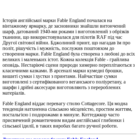
Історія англійської марки Fable England почалася на
вінтажному ярмарку, де засновники знайшли витончений
шарф, датований 1940-ми роками і виготовлений з обрізків
тканини, що використовувалася для пілотів RAF під час
Другої світової війни. Бджолиний принт, що нагадав їм про
політ, рішучість і мужність, послужив поштовхом до
створення марки. Fable England була створена з любові до всіх
великих і маленьких істот. Кожна колекція Fable - грайлива
оповідь. Нестаріючі сцени природи химерно переплітаються з
класичними казками. В арсеналі марки кумедні брошки,
вишиті сумки і хустки з принтами. Найчастіше сумки
виготовлені з сертифікованого веганського поліуретану, а
шарфи і дрібні аксесуари виготовляють з перероблених
матеріалів.
Fable England віддає перевагу стилю Cottagecore. Ця модна
тенденція натхненна сільською місцевістю, простим життям,
ностальгією і подорожами в минуле. Коттеджкор часто
присвячений романтичним видам англійської глибинки і
сільської ідилії, в таких виробах багато ручної роботи.