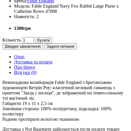
Бренд:
Fable England
Модель:
Fable England Navy Fox Rabbit Large Purse x
Catherine Rowe 47008
Наявність:
2
1300грн
Кількість
Купити
Швидке замовлення
Задати питання
Опис
Доставка та оплата
Про бренд
Відгуки (0)
Невипадкова колаборація Fable England з британською
художницею Кетрін Роу: класичний великий гаманець з
принтом "Заєць і лисиця", де зображений на темно-синьому
тлі магічний ліс.
Габарити 19 x 11 x 2,5 см
Зовнішня сторона: 100% поліуретану, підкладка: 100%
поліестеру
Радимо протирати вологою тканиною
Доставка з Not Basement здійснюється після оплати товару