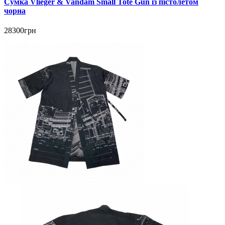
Сумка Vlieger & Vandam Small Tote Gun із пістолетом
чорна
28300грн