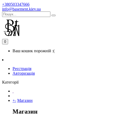
+380503347666
info@basement.kiev.ua
0
Ваш кошик порожній :(
Реєстрація
Авторизація
Категорії
+
-
Магазин
Магазин