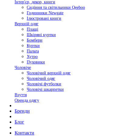
Інтер'єр, декор, книги
Сидіння та світильники Qeeboo
Годинники Newgate
Ілюстровані книги
Верхній одяг
Плащі
Шкіряні куртки
Бомбери
Куртки
Пальта
Хутро
Пуховики
Чоловіче
Чоловічий верхній одяг
Чоловічий одяг
Чоловічі футболки
Чоловічі шкарпетки
Взуття
Оренда одягу
Бренди
Блог
Контакти