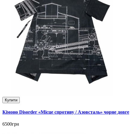
Купити
Кімоно Disorder «Місце спротиву / Азовсталь» чорне довге
6500грн