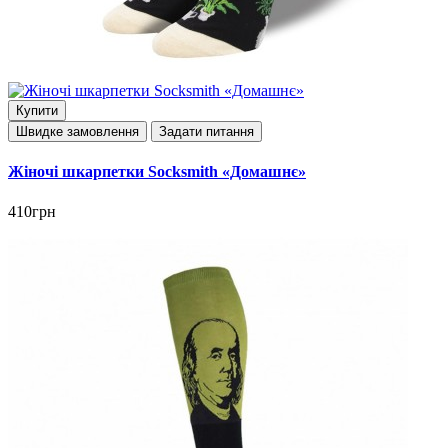
Купити
Швидке замовлення
Задати питання
Жіночі шкарпетки Socksmith «Домашнє»
410грн