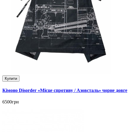
Купити
Кімоно Disorder «Місце спротиву / Азовсталь» чорне довге
6500грн