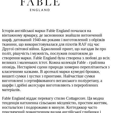
Історія англійської марки Fable England почалася на
вінтажному ярмарку, де засновники знайшли витончений
шарф, датований 1940-ми роками і виготовлений з обрізків
тканини, що використовувалася для пілотів RAF під час
Другої світової війни. Бджолиний принт, що нагадав їм про
політ, рішучість і мужність, послужив поштовхом до
створення марки. Fable England була створена з любові до всіх
великих і маленьких істот. Кожна колекція Fable - грайлива
оповідь. Нестаріючі сцени природи химерно переплітаються з
класичними казками. В арсеналі марки кумедні брошки,
вишиті сумки і хустки з принтами. Найчастіше сумки
виготовлені з сертифікованого веганського поліуретану, а
шарфи і дрібні аксесуари виготовляють з перероблених
матеріалів.
Fable England віддає перевагу стилю Cottagecore. Ця модна
тенденція натхненна сільською місцевістю, простим життям,
ностальгією і подорожами в минуле. Коттеджкор часто
присвячений романтичним видам англійської глибинки і