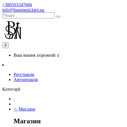
+380503347666
info@basement.kiev.ua
0
Ваш кошик порожній :(
Реєстрація
Авторизація
Категорії
+
-
Магазин
Магазин