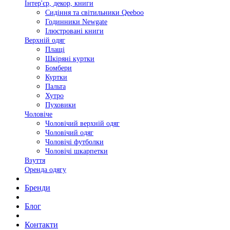
Інтер'єр, декор, книги
Сидіння та світильники Qeeboo
Годинники Newgate
Ілюстровані книги
Верхній одяг
Плащі
Шкіряні куртки
Бомбери
Куртки
Пальта
Хутро
Пуховики
Чоловіче
Чоловічий верхній одяг
Чоловічий одяг
Чоловічі футболки
Чоловічі шкарпетки
Взуття
Оренда одягу
Бренди
Блог
Контакти