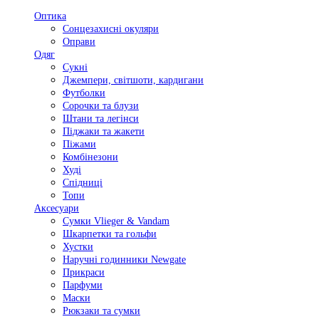
Оптика
Сонцезахисні окуляри
Оправи
Одяг
Сукні
Джемпери, світшоти, кардигани
Футболки
Сорочки та блузи
Штани та легінси
Піджаки та жакети
Піжами
Комбінезони
Худі
Спідниці
Топи
Аксесуари
Сумки Vlieger & Vandam
Шкарпетки та гольфи
Хустки
Наручні годинники Newgate
Прикраси
Парфуми
Маски
Рюкзаки та сумки