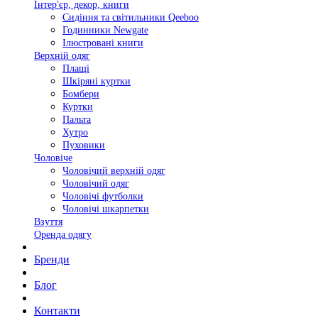
Інтер'єр, декор, книги
Сидіння та світильники Qeeboo
Годинники Newgate
Ілюстровані книги
Верхній одяг
Плащі
Шкіряні куртки
Бомбери
Куртки
Пальта
Хутро
Пуховики
Чоловіче
Чоловічий верхній одяг
Чоловічий одяг
Чоловічі футболки
Чоловічі шкарпетки
Взуття
Оренда одягу
Бренди
Блог
Контакти