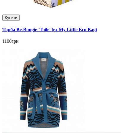
Купити
Торба Be-Bougie 'Toile' (ex My Little Eco Bag)
1100грн