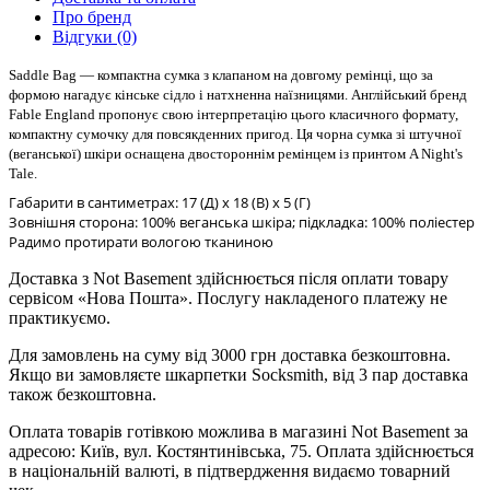
Про бренд
Відгуки (0)
Saddle Bag — компактна сумка з клапаном на довгому ремінці, що за
формою нагадує кінське сідло і натхненна наїзницями. Англійський бренд
Fable England пропонує свою інтерпретацію цього класичного формату,
компактну сумочку для повсякденних пригод. Ця чорна сумка зі штучної
(веганської) шкіри оснащена двостороннім ремінцем із принтом
A Night's
Tale
.
Габарити в сантиметрах: 17 (Д) x 18 (В) x 5 (Г)
Зовнішня сторона: 100% веганська шкіра; підкладка: 100% поліестер
Радимо протирати вологою тканиною
Доставка з Not Basement здійснюється після оплати товару
сервісом «Нова Пошта». Послугу накладеного платежу не
практикуємо.
Для замовлень на суму від 3000 грн доставка безкоштовна.
Якщо ви замовляєте шкарпетки Socksmith, від 3 пар доставка
також безкоштовна.
Оплата товарів готівкою можлива в магазині Not Basement за
адресою: Київ, вул. Костянтинівська, 75. Оплата здійснюється
в національній валюті, в підтвердження видаємо товарний