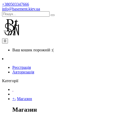
+380503347666
info@basement.kiev.ua
0
Ваш кошик порожній :(
Реєстрація
Авторизація
Категорії
+
-
Магазин
Магазин