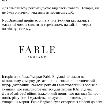
чек.
Для самовивозу рекомендуємо відкласти товари. Товари, які
не були оплачені, чекатимуть протягом 2 діб.
Not Basement приймає оплату платіжними картками: в
магазині можна сплатити терміналом, на сайті — через
платіжну систему.
Історія англійської марки Fable England почалася на
вінтажному ярмарку, де засновники знайшли витончений
шарф, датований 1940-ми роками і виготовлений з обрізків
тканини, що використовувалася для пілотів RAF під час
Другої світової війни. Бджолиний принт, що нагадав їм про
політ, рішучість і мужність, послужив поштовхом до
створення марки. Fable England була створена з любові до всіх