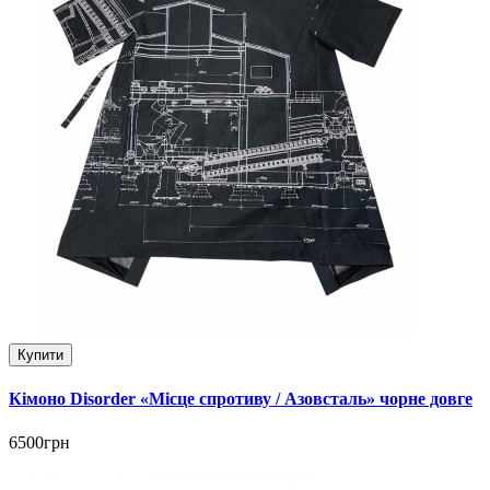
Купити
Кімоно Disorder «Місце спротиву / Азовсталь» чорне довге
6500грн