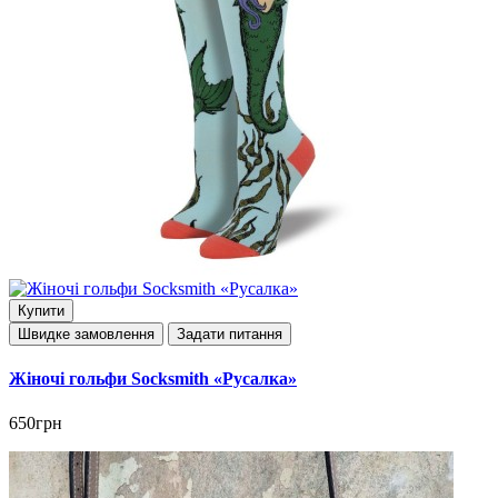
Купити
Швидке замовлення
Задати питання
Жіночі гольфи Socksmith «Русалка»
650грн