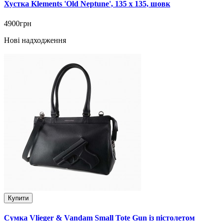
Хустка Klements 'Old Neptune', 135 x 135, шовк
4900грн
Нові надходження
Купити
Сумка Vlieger & Vandam Small Tote Gun із пістолетом