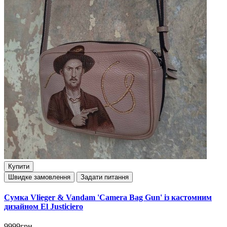
Купити
Швидке замовлення
Задати питання
Сумка Vlieger & Vandam 'Camera Bag Gun' із кастомним
дизайном El Justiciero
9999грн