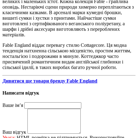
великих і маленьких істот. Кожна колекція Fable - грайлива
оповідь. Нестаріючі сцени природи химерно переплітаються з
класичними казками. В арсеналі марки кумедні брошки,
вишиті сумки і хустки з принтами. Найчастіше сумки
виготовлені з сертифікованого веганського поліуретану, а
шарфи і дрібні аксесуари виготовляють з перероблених
матеріалів.
Fable England віддає перевагу стилю Cottagecore. Ця модна
тенденція натхненна сільською місцевістю, простим життям,
ностальгією і подорожами в минуле. Коттеджкор часто
присвячений романтичним видам англійської глибинки і
сільської ідилії, в таких виробах багато ручної роботи.
Дивитися ще товари бренду Fable England
Написати відгук
Ваше ім’я
Ваш відгук
Увага:
HTML розмітка не підтримується. Використовуйте