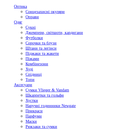
Оптика
Сонцезахисні окуляри
Оправи
Одяг
Сукні
Джемпери, світшоти, кардигани
Футболки
Сорочки та блузи
Штани та легінси
Піджаки та жакети
Піжами
Комбінезони
Худі
Спідниці
Топи
Аксесуари
Сумки Vlieger & Vandam
Шкарпетки та гольфи
Хустки
Наручні годинники Newgate
Прикраси
Парфуми
Маски
Рюкзаки та сумки