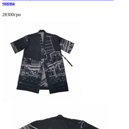
чорна
28300грн