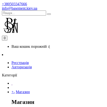
+380503347666
info@basement.kiev.ua
0
Ваш кошик порожній :(
Реєстрація
Авторизація
Категорії
+
-
Магазин
Магазин