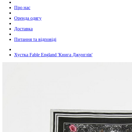
Про нас
Оренда одягу
Доставка
Питання та відповіді
Хустка Fable England 'Книга Джунглів'