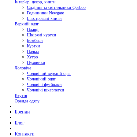
Інтер'єр, декор, книги
Сидіння та світильники Qeeboo
Годинники Newgate
Ілюстровані книги
Верхній одяг
Плащі
Шкіряні куртки
Бомбери
Куртки
Пальта
Хутро
Пуховики
Чоловіче
Чоловічий верхній одяг
Чоловічий одяг
Чоловічі футболки
Чоловічі шкарпетки
Взуття
Оренда одягу
Бренди
Блог
Контакти