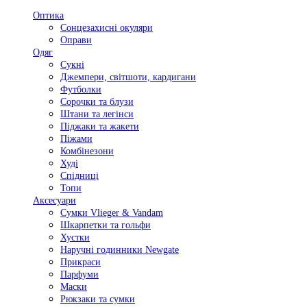
Оптика
Сонцезахисні окуляри
Оправи
Одяг
Сукні
Джемпери, світшоти, кардигани
Футболки
Сорочки та блузи
Штани та легінси
Піджаки та жакети
Піжами
Комбінезони
Худі
Спідниці
Топи
Аксесуари
Сумки Vlieger & Vandam
Шкарпетки та гольфи
Хустки
Наручні годинники Newgate
Прикраси
Парфуми
Маски
Рюкзаки та сумки