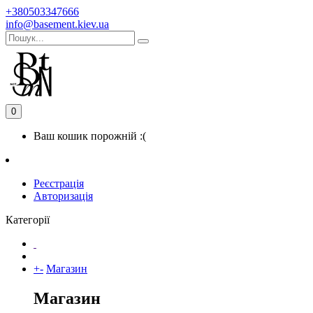
+380503347666
info@basement.kiev.ua
0
Ваш кошик порожній :(
Реєстрація
Авторизація
Категорії
+
-
Магазин
Магазин