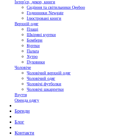
Інтер'єр, декор, книги
Сидіння та світильники Qeeboo
Годинники Newgate
Ілюстровані книги
Верхній одяг
Плащі
Шкіряні куртки
Бомбери
Куртки
Пальта
Хутро
Пуховики
Чоловіче
Чоловічий верхній одяг
Чоловічий одяг
Чоловічі футболки
Чоловічі шкарпетки
Взуття
Оренда одягу
Бренди
Блог
Контакти