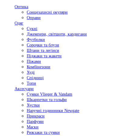
Оптика
Сонцезахисні окуляри
Оправи
Одяг
Сукні
Джемпери, світшоти, кардигани
Футболки
Сорочки та блузи
Штани та легінси
Піджаки та жакети
Піжами
Комбінезони
Худі
Спідниці
Топи
Аксесуари
Сумки Vlieger & Vandam
Шкарпетки та гольфи
Хустки
Наручні годинники Newgate
Прикраси
Парфуми
Маски
Рюкзаки та сумки