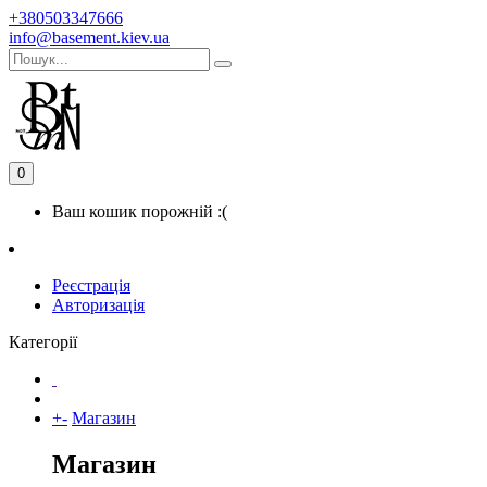
+380503347666
info@basement.kiev.ua
0
Ваш кошик порожній :(
Реєстрація
Авторизація
Категорії
+
-
Магазин
Магазин