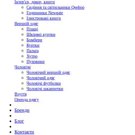
Інтер'єр, декор, книги
Сидіння та світильники Qeeboo
Годинники Newgate
Ілюстровані книги
Верхній одяг
Плащі
Шкіряні куртки
Бомбери
Куртки
Пальта
Хутро
Пуховики
Чоловіче
Чоловічий верхній одяг
Чоловічий одяг
Чоловічі футболки
Чоловічі шкарпетки
Взуття
Оренда одягу
Бренди
Блог
Контакти