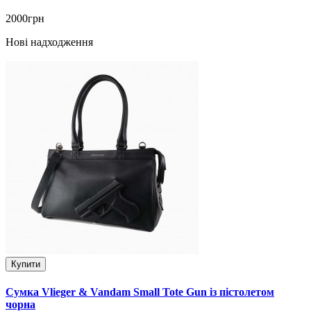
2000грн
Нові надходження
Купити
Сумка Vlieger & Vandam Small Tote Gun із пістолетом
чорна