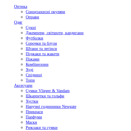
Оптика
Сонцезахисні окуляри
Оправи
Одяг
Сукні
Джемпери, світшоти, кардигани
Футболки
Сорочки та блузи
Штани та легінси
Піджаки та жакети
Піжами
Комбінезони
Худі
Спідниці
Топи
Аксесуари
Сумки Vlieger & Vandam
Шкарпетки та гольфи
Хустки
Наручні годинники Newgate
Прикраси
Парфуми
Маски
Рюкзаки та сумки