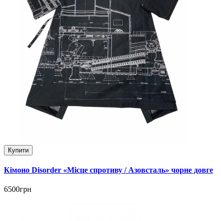
Купити
Кімоно Disorder «Місце спротиву / Азовсталь» чорне довге
6500грн