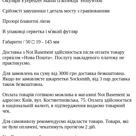
Окуляри Eyepetizer Martin із колекції Hollywood
Сріблясті завушники і деталь мосту з гравіюванням
Прозорі блакитні лінзи
В упаковці серветка і м'який футляр
Габарити / 50 □ 19 - 145 мм
Доставка з Not Basement здійснюється після оплати товару
сервісом «Нова Пошта». Послугу накладеного платежу не
практикуємо.
Для замовлень на суму від 3000 грн доставка безкоштовна.
Якщо ви замовляєте шкарпетки Socksmith, від 3 пар доставка
також безкоштовна.
Оплата товарів готівкою можлива в магазині Not Basement за
адресою: Київ, вул. Костянтинівська, 75. Оплата здійснюється
в національній валюті, в підтвердження видаємо товарний
чек.
Для самовивозу рекомендуємо відкласти товари. Товари, які
не були оплачені, чекатимуть протягом 2 діб.