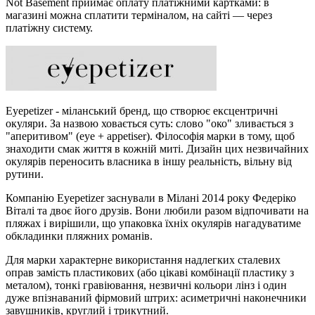
Not Basement приймає оплату платіжними картками: в
магазині можна сплатити терміналом, на сайті — через
платіжну систему.
Eyepetizer - міланський бренд, що створює ексцентричні
окуляри. За назвою ховається суть: слово "око" зливається з
"аперитивом" (eye + appetiser). Філософія марки в тому, щоб
знаходити смак життя в кожній миті. Дизайн цих незвичайних
окулярів переносить власника в іншу реальність, вільну від
рутини.
Компанію Eyepetizer заснували в Мілані 2014 року Федеріко
Віталі та двоє його друзів. Вони любили разом відпочивати на
пляжах і вирішили, що упаковка їхніх окулярів нагадуватиме
обкладинки пляжних романів.
Для марки характерне використання надлегких сталевих
оправ замість пластикових (або цікаві комбінації пластику з
металом), тонкі гравіювання, незвичні кольори лінз і один
дуже впізнаваний фірмовий штрих: асиметричні наконечники
завушників, круглий і трикутний.