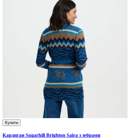
Купити
Кардиган Sugarhill Brighton Saira з зебрами