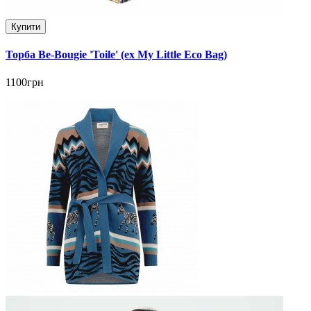
Купити
Торба Be-Bougie 'Toile' (ex My Little Eco Bag)
1100грн