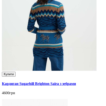
Купити
Кардиган Sugarhill Brighton Saira з зебрами
4600грн