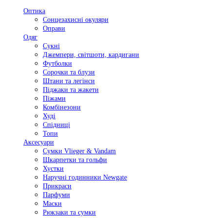
Оптика
Сонцезахисні окуляри
Оправи
Одяг
Сукні
Джемпери, світшоти, кардигани
Футболки
Сорочки та блузи
Штани та легінси
Піджаки та жакети
Піжами
Комбінезони
Худі
Спідниці
Топи
Аксесуари
Сумки Vlieger & Vandam
Шкарпетки та гольфи
Хустки
Наручні годинники Newgate
Прикраси
Парфуми
Маски
Рюкзаки та сумки