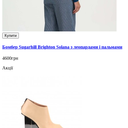
Купити
Бомбер Sugarhill Brighton Solana з леопардами і пальмами
4600грн
Акції