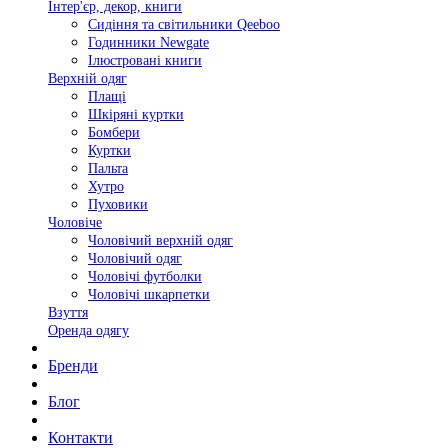
Інтер'єр, декор, книги
Сидіння та світильники Qeeboo
Годинники Newgate
Ілюстровані книги
Верхній одяг
Плащі
Шкіряні куртки
Бомбери
Куртки
Пальта
Хутро
Пуховики
Чоловіче
Чоловічий верхній одяг
Чоловічий одяг
Чоловічі футболки
Чоловічі шкарпетки
Взуття
Оренда одягу
Бренди
Блог
Контакти