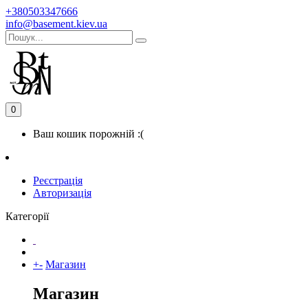
+380503347666
info@basement.kiev.ua
0
Ваш кошик порожній :(
Реєстрація
Авторизація
Категорії
+
-
Магазин
Магазин