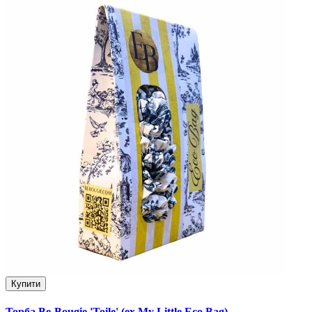
Купити
Торба Be-Bougie 'Toile' (ex My Little Eco Bag)