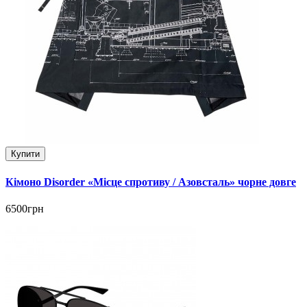
Купити
Кімоно Disorder «Місце спротиву / Азовсталь» чорне довге
6500грн