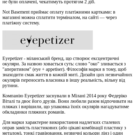
не були оплачені, чекатимуть протягом 2 діб.
Not Basement приймає оплату платіжними картками: в
магазині можна сплатити терміналом, на сайті — через
платіжну систему.
Eyepetizer - міланський бренд, що створює ексцентричні
окуляри. За назвою ховається суть: слово "око" зливається з
"аперитивом" (eye + appetiser). Філософія марки в тому, щоб
знаходити смак життя в кожній миті. Дизайн цих незвичайних
окулярів переносить власника в іншу реальність, вільну від
рутини.
Компанію Eyepetizer заснували в Мілані 2014 року Федеріко
Віталі та двоє його друзів. Вони любили разом відпочивати на
пляжах і вирішили, що упаковка їхніх окулярів нагадуватиме
обкладинки пляжних романів.
Для марки характерне використання надлегких сталевих
оправ замість пластикових (або цікаві комбінації пластику з
металом), тонкі гравіювання, незвичні кольори лінз і один