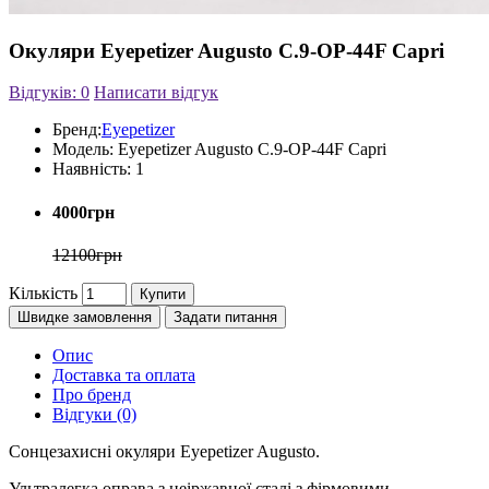
Окуляри Eyepetizer Augusto C.9-OP-44F Capri
Відгуків: 0
Написати відгук
Бренд:
Eyepetizer
Модель:
Eyepetizer Augusto C.9-OP-44F Capri
Наявність:
1
4000грн
12100грн
Кількість
Купити
Швидке замовлення
Задати питання
Опис
Доставка та оплата
Про бренд
Відгуки (0)
Сонцезахисні окуляри Eyepetizer Augusto.
Ультралегка оправа з неіржавної сталі з фірмовими