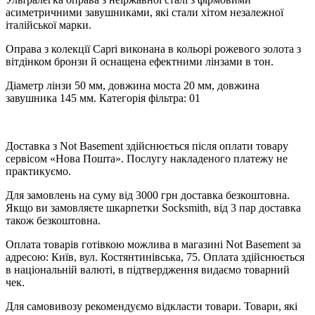
асиметричними завушниками, які стали хітом незалежної
італійської марки.
Оправа з колекції Capri виконана в кольорі рожевого золота з
вітдінком бронзи й оснащена ефектними лінзами в тон.
Діаметр лінзи 50 мм, довжина моста 20 мм, довжина
завушника 145 мм. Категорія фільтра: 01
Доставка з Not Basement здійснюється після оплати товару
сервісом «Нова Пошта». Послугу накладеного платежу не
практикуємо.
Для замовлень на суму від 3000 грн доставка безкоштовна.
Якщо ви замовляєте шкарпетки Socksmith, від 3 пар доставка
також безкоштовна.
Оплата товарів готівкою можлива в магазині Not Basement за
адресою: Київ, вул. Костянтинівська, 75. Оплата здійснюється
в національній валюті, в підтвердження видаємо товарний
чек.
Для самовивозу рекомендуємо відкласти товари. Товари, які