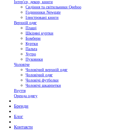
Інтер'єр, декор, книги
Сидіння та світильники Qeeboo
Годинники Newgate
Ілюстровані книги
Верхній одяг
Плащі
Шкіряні куртки
Бомбери
Куртки
Пальта
Хутро
Пуховики
Чоловіче
Чоловічий верхній одяг
Чоловічий одяг
Чоловічі футболки
Чоловічі шкарпетки
Взуття
Оренда одягу
Бренди
Блог
Контакти