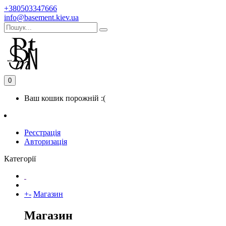
+380503347666
info@basement.kiev.ua
0
Ваш кошик порожній :(
Реєстрація
Авторизація
Категорії
+
-
Магазин
Магазин