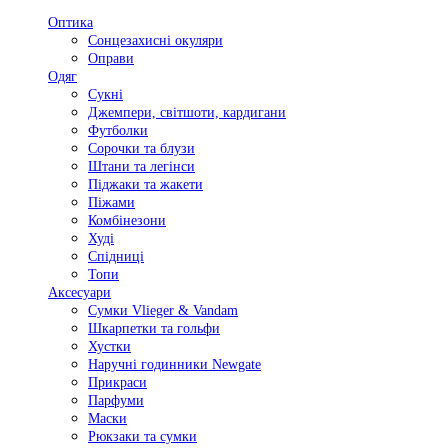
Оптика
Сонцезахисні окуляри
Оправи
Одяг
Сукні
Джемпери, світшоти, кардигани
Футболки
Сорочки та блузи
Штани та легінси
Піджаки та жакети
Піжами
Комбінезони
Худі
Спідниці
Топи
Аксесуари
Сумки Vlieger & Vandam
Шкарпетки та гольфи
Хустки
Наручні годинники Newgate
Прикраси
Парфуми
Маски
Рюкзаки та сумки