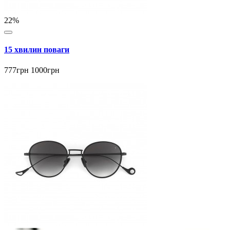
22%
15 хвилин поваги
777грн
1000грн