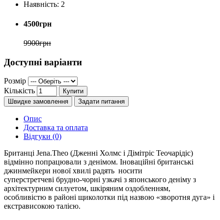
Наявність:
2
4500грн
9900грн
Доступні варіанти
Розмір
Кількість
Купити
Швидке замовлення
Задати питання
Опис
Доставка та оплата
Відгуки (0)
Британці Jena.Theo (Дженні Холмс і Дімітріс Теочарідіс)
відмінно попрацювали з денімом. Іноваційні британські
джинмейкери нової хвилі радять носити
суперстретчеві брудно-чорні узкачі з японського деніму з
архітектурним силуетом, шкіряним оздобленням,
особливістю в районі щиколотки під назвою «зворотня дуга» і
екстрависокою талією.