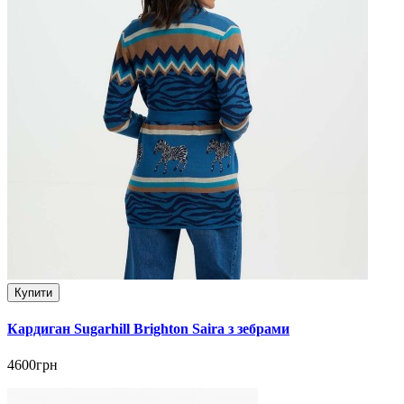
Купити
Кардиган Sugarhill Brighton Saira з зебрами
4600грн