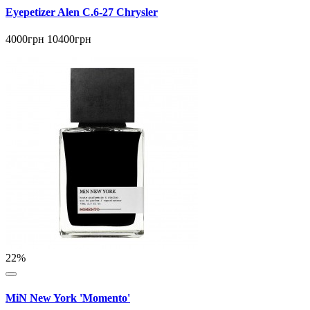
Eyepetizer Alen C.6-27 Chrysler
4000грн
10400грн
22%
MiN New York 'Momento'