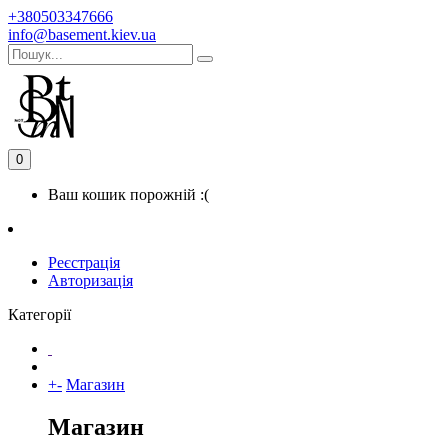
+380503347666
info@basement.kiev.ua
0
Ваш кошик порожній :(
Реєстрація
Авторизація
Категорії
+
-
Магазин
Магазин