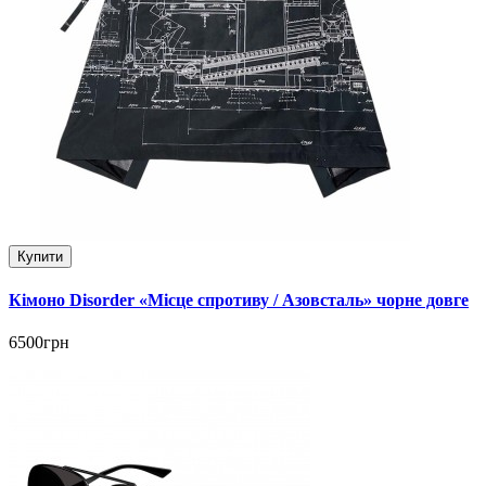
Купити
Кімоно Disorder «Місце спротиву / Азовсталь» чорне довге
6500грн