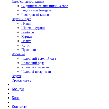
Інтер'єр, декор, книги
Сидіння та світильники Qeeboo
Годинники Newgate
Ілюстровані книги
Верхній одяг
Плащі
Шкіряні куртки
Бомбери
Куртки
Пальта
Хутро
Пуховики
Чоловіче
Чоловічий верхній одяг
Чоловічий одяг
Чоловічі футболки
Чоловічі шкарпетки
Взуття
Оренда одягу
Бренди
Блог
Контакти