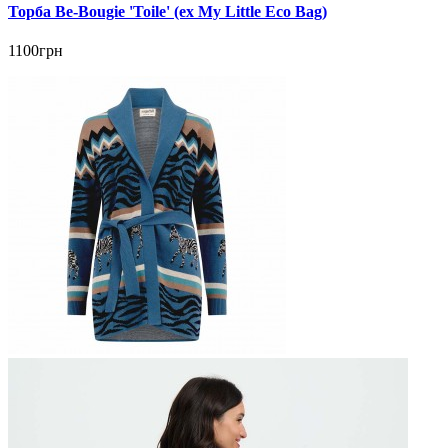
Торба Be-Bougie 'Toile' (ex My Little Eco Bag)
1100грн