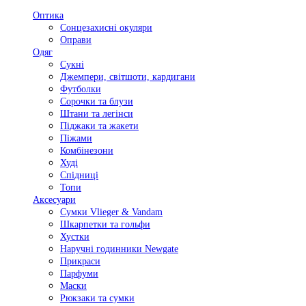
Оптика
Сонцезахисні окуляри
Оправи
Одяг
Сукні
Джемпери, світшоти, кардигани
Футболки
Сорочки та блузи
Штани та легінси
Піджаки та жакети
Піжами
Комбінезони
Худі
Спідниці
Топи
Аксесуари
Сумки Vlieger & Vandam
Шкарпетки та гольфи
Хустки
Наручні годинники Newgate
Прикраси
Парфуми
Маски
Рюкзаки та сумки