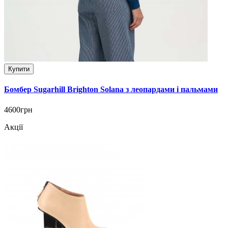
Купити
Бомбер Sugarhill Brighton Solana з леопардами і пальмами
4600грн
Акції