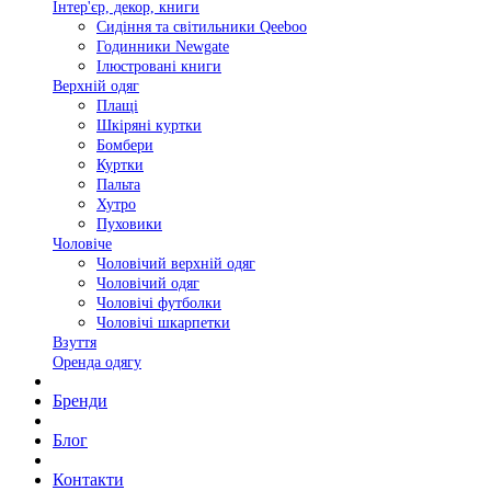
Інтер'єр, декор, книги
Сидіння та світильники Qeeboo
Годинники Newgate
Ілюстровані книги
Верхній одяг
Плащі
Шкіряні куртки
Бомбери
Куртки
Пальта
Хутро
Пуховики
Чоловіче
Чоловічий верхній одяг
Чоловічий одяг
Чоловічі футболки
Чоловічі шкарпетки
Взуття
Оренда одягу
Бренди
Блог
Контакти