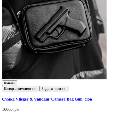
Купити
Швидке замовлення
Задати питання
Сумка Vlieger & Vandam 'Camera Bag Gun' сіра
16000грн