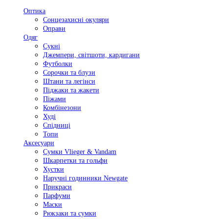
Оптика
Сонцезахисні окуляри
Оправи
Одяг
Сукні
Джемпери, світшоти, кардигани
Футболки
Сорочки та блузи
Штани та легінси
Піджаки та жакети
Піжами
Комбінезони
Худі
Спідниці
Топи
Аксесуари
Сумки Vlieger & Vandam
Шкарпетки та гольфи
Хустки
Наручні годинники Newgate
Прикраси
Парфуми
Маски
Рюкзаки та сумки