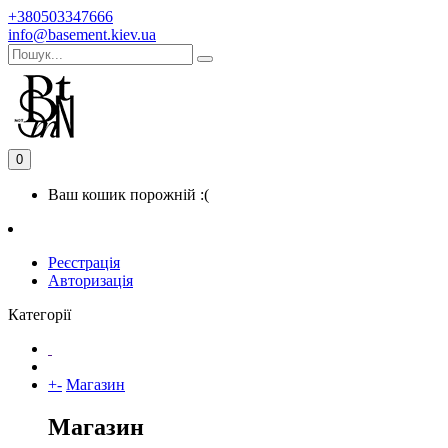
+380503347666
info@basement.kiev.ua
0
Ваш кошик порожній :(
Реєстрація
Авторизація
Категорії
+
-
Магазин
Магазин