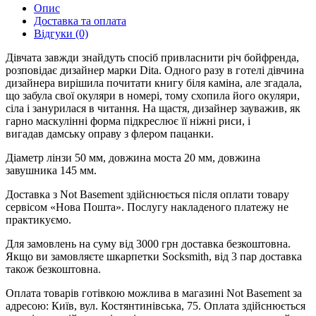
Опис
Доставка та оплата
Відгуки (0)
Дівчата завжди знайдуть спосіб привласнити річ бойфренда,
розповідає дизайнер марки Dita. Одного разу в готелі дівчина
дизайнера вирішила почитати книгу біля каміна, але згадала,
що забула свої окуляри в номері, тому схопила його окуляри,
сіла і занурилася в читання. На щастя, дизайнер зауважив, як
гарно маскулінні форма підкреслює її ніжні риси, і
вигадав дамську оправу з флером пацанки.
Діаметр лінзи 50 мм, довжина моста 20 мм, довжина
завушника 145 мм.
Доставка з Not Basement здійснюється після оплати товару
сервісом «Нова Пошта». Послугу накладеного платежу не
практикуємо.
Для замовлень на суму від 3000 грн доставка безкоштовна.
Якщо ви замовляєте шкарпетки Socksmith, від 3 пар доставка
також безкоштовна.
Оплата товарів готівкою можлива в магазині Not Basement за
адресою: Київ, вул. Костянтинівська, 75. Оплата здійснюється