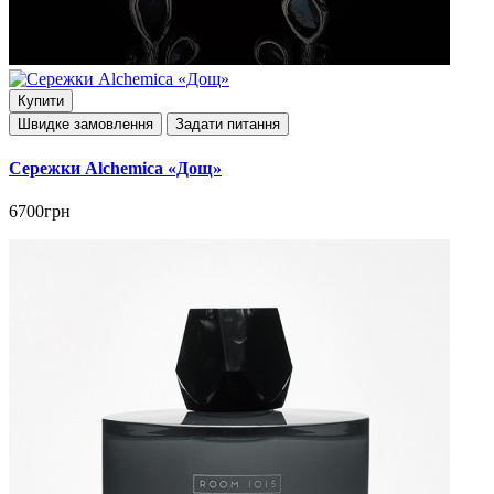
Купити
Швидке замовлення
Задати питання
Сережки Alchemica «Дощ»
6700грн