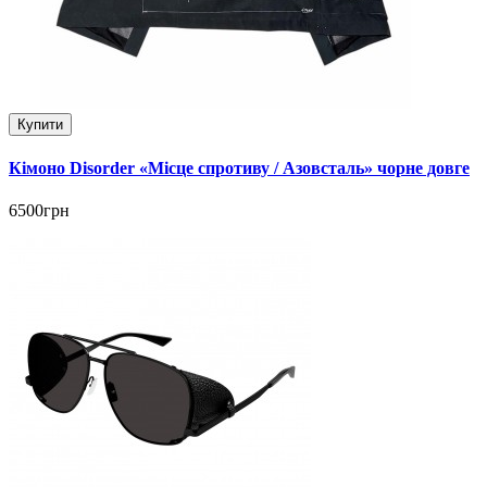
Купити
Кімоно Disorder «Місце спротиву / Азовсталь» чорне довге
6500грн