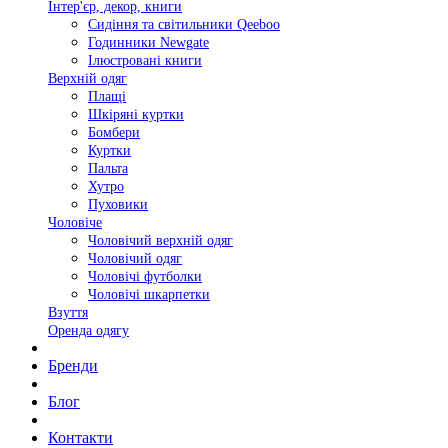
Інтер'єр, декор, книги
Сидіння та світильники Qeeboo
Годинники Newgate
Ілюстровані книги
Верхній одяг
Плащі
Шкіряні куртки
Бомбери
Куртки
Пальта
Хутро
Пуховики
Чоловіче
Чоловічий верхній одяг
Чоловічий одяг
Чоловічі футболки
Чоловічі шкарпетки
Взуття
Оренда одягу
Бренди
Блог
Контакти