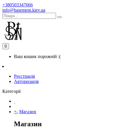
+380503347666
info@basement.kiev.ua
0
Ваш кошик порожній :(
Реєстрація
Авторизація
Категорії
+
-
Магазин
Магазин