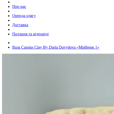
Про нас
Оренда одягу
Доставка
Питання та відповіді
Ваза Cassius Clay By Daria Davydova «Мрійник 1»