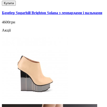
Купити
Бомбер Sugarhill Brighton Solana з леопардами і пальмами
4600грн
Акції