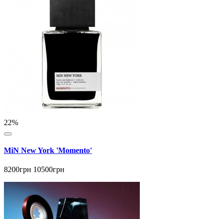
22%
MiN New York 'Momento'
8200грн
10500грн