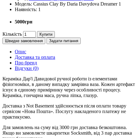
Модель:
Cassius Clay By Daria Davydova Dreamer 1
Наявність:
1
5000грн
Кількість
Купити
Швидке замовлення
Задати питання
Опис
Доставка та оплата
Про бренд
Відгуки (0)
Кераміка Дар'ї Давидової ручної роботи із елементами
фізіогноміки, в даному випадку замріяна ваза. Кожен артефакт
існує в єдиному примірнику через особливості процесу.
Кераміка, гончарна маса, ручна ліпка, глазур.
Доставка з Not Basement здійснюється після оплати товару
сервісом «Нова Пошта». Послугу накладеного платежу не
практикуємо.
Для замовлень на суму від 3000 грн доставка безкоштовна.
Якщо ви замовляєте шкарпетки Socksmith, від 3 пар доставка