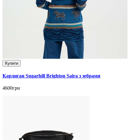
Купити
Кардиган Sugarhill Brighton Saira з зебрами
4600грн