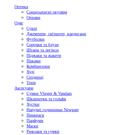
Оптика
Сонцезахисні окуляри
Оправи
Одяг
Сукні
Джемпери, світшоти, кардигани
Футболки
Сорочки та блузи
Штани та легінси
Піджаки та жакети
Піжами
Комбінезони
Худі
Спідниці
Топи
Аксесуари
Сумки Vlieger & Vandam
Шкарпетки та гольфи
Хустки
Наручні годинники Newgate
Прикраси
Парфуми
Маски
Рюкзаки та сумки