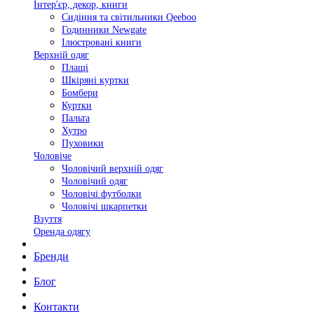
Інтер'єр, декор, книги
Сидіння та світильники Qeeboo
Годинники Newgate
Ілюстровані книги
Верхній одяг
Плащі
Шкіряні куртки
Бомбери
Куртки
Пальта
Хутро
Пуховики
Чоловіче
Чоловічий верхній одяг
Чоловічий одяг
Чоловічі футболки
Чоловічі шкарпетки
Взуття
Оренда одягу
Бренди
Блог
Контакти