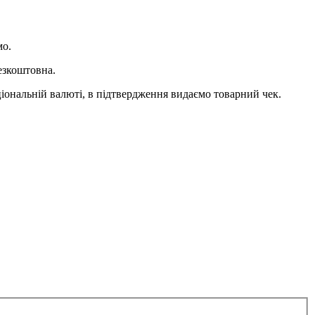
мо.
езкоштовна.
ціональній валюті, в підтвердження видаємо товарний чек.