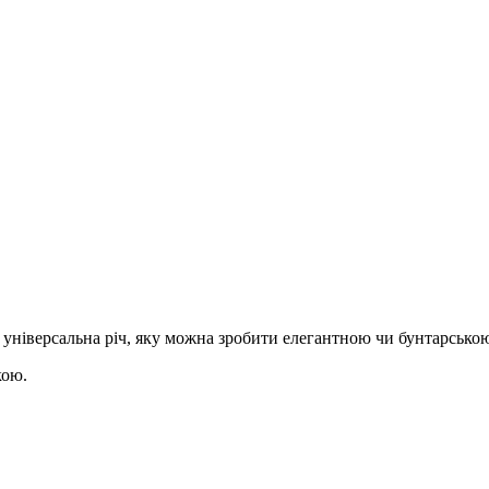
 - універсальна річ, яку можна зробити елегантною чи бунтарськ
кою.