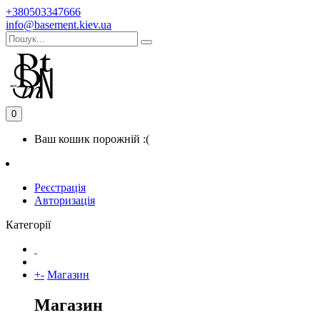
+380503347666
info@basement.kiev.ua
0
Ваш кошик порожній :(
Реєстрація
Авторизація
Категорії
+
-
Магазин
Магазин