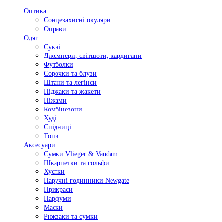
Оптика
Сонцезахисні окуляри
Оправи
Одяг
Сукні
Джемпери, світшоти, кардигани
Футболки
Сорочки та блузи
Штани та легінси
Піджаки та жакети
Піжами
Комбінезони
Худі
Спідниці
Топи
Аксесуари
Сумки Vlieger & Vandam
Шкарпетки та гольфи
Хустки
Наручні годинники Newgate
Прикраси
Парфуми
Маски
Рюкзаки та сумки