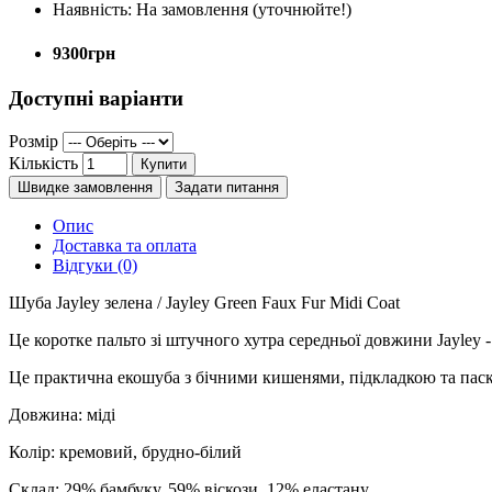
Наявність:
На замовлення (уточнюйте!)
9300грн
Доступні варіанти
Розмір
Кількість
Купити
Швидке замовлення
Задати питання
Опис
Доставка та оплата
Відгуки (0)
Шуба Jayley зелена / Jayley Green Faux Fur Midi Coat
Це коротке пальто зі штучного хутра середньої довжини Jayley
Це практична екошуба з бічними кишенями, підкладкою та пас
Довжина: міді
Колір: кремовий, брудно-білий
Склад: 29% бамбуку, 59% віскози, 12% еластану