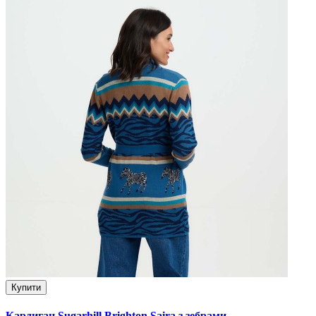
Купити
Кардиган Sugarhill Brighton Saira з зебрами