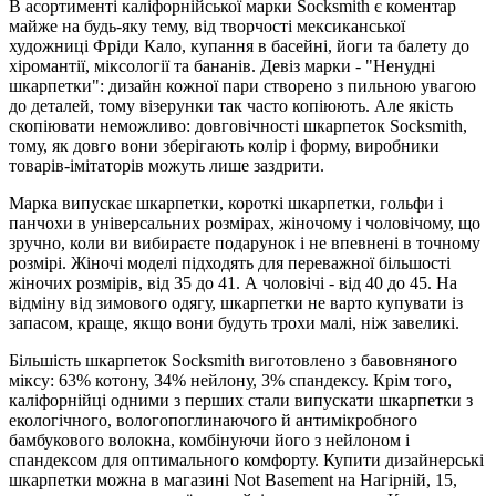
В асортименті каліфорнійської марки Socksmith є коментар
майже на будь-яку тему, від творчості мексиканської
художниці Фріди Кало, купання в басейні, йоги та балету до
хіромантії, міксології та бананів. Девіз марки - "Ненудні
шкарпетки": дизайн кожної пари створено з пильною увагою
до деталей, тому візерунки так часто копіюють. Але якість
скопіювати неможливо: довговічності шкарпеток Socksmith,
тому, як довго вони зберігають колір і форму, виробники
товарів-імітаторів можуть лише заздрити.
Марка випускає шкарпетки, короткі шкарпетки, гольфи і
панчохи в універсальних розмірах, жіночому і чоловічому, що
зручно, коли ви вибираєте подарунок і не впевнені в точному
розмірі. Жіночі моделі підходять для переважної більшості
жіночих розмірів, від 35 до 41. А чоловічі - від 40 до 45. На
відміну від зимового одягу, шкарпетки не варто купувати із
запасом, краще, якщо вони будуть трохи малі, ніж завеликі.
Більшість шкарпеток Socksmith виготовлено з бавовняного
міксу: 63% котону, 34% нейлону, 3% спандексу. Крім того,
каліфорнійці одними з перших стали випускати шкарпетки з
екологічного, вологопоглинаючого й антимікробного
бамбукового волокна, комбінуючи його з нейлоном і
спандексом для оптимального комфорту. Купити дизайнерські
шкарпетки можна в магазині Not Basement на Нагірній, 15,