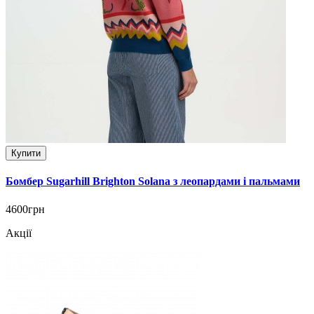
Купити
Бомбер Sugarhill Brighton Solana з леопардами і пальмами
4600грн
Акції