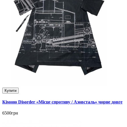
Купити
Кімоно Disorder «Місце спротиву / Азовсталь» чорне довге
6500грн