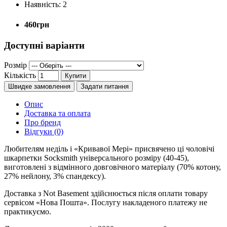
Наявність:
2
460грн
Доступні варіанти
Розмір
Кількість
Купити
Швидке замовлення
Задати питання
Опис
Доставка та оплата
Про бренд
Відгуки (0)
Любителям неділь і «Кривавої Мері» присвячено ці чоловічі
шкарпетки Socksmith універсального розміру (40-45),
виготовлені з відмінного довговічного матеріалу (70% котону,
27% нейлону, 3% спандексу).
Доставка з Not Basement здійснюється після оплати товару
сервісом «Нова Пошта». Послугу накладеного платежу не
практикуємо.