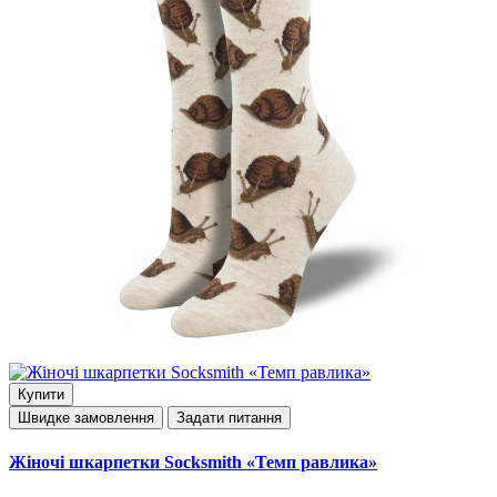
Купити
Швидке замовлення
Задати питання
Жіночі шкарпетки Socksmith «Темп равлика»