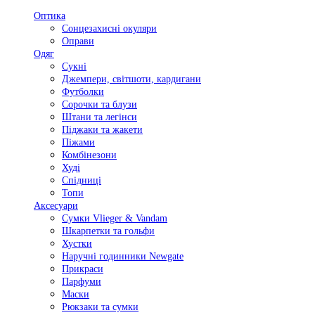
Оптика
Сонцезахисні окуляри
Оправи
Одяг
Сукні
Джемпери, світшоти, кардигани
Футболки
Сорочки та блузи
Штани та легінси
Піджаки та жакети
Піжами
Комбінезони
Худі
Спідниці
Топи
Аксесуари
Сумки Vlieger & Vandam
Шкарпетки та гольфи
Хустки
Наручні годинники Newgate
Прикраси
Парфуми
Маски
Рюкзаки та сумки