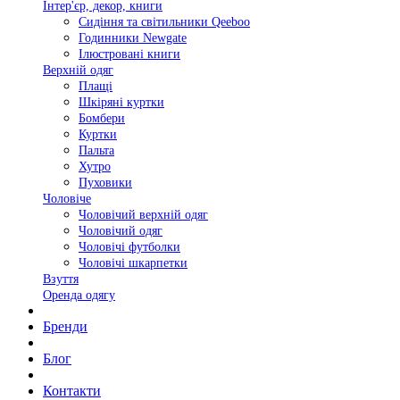
Інтер'єр, декор, книги
Сидіння та світильники Qeeboo
Годинники Newgate
Ілюстровані книги
Верхній одяг
Плащі
Шкіряні куртки
Бомбери
Куртки
Пальта
Хутро
Пуховики
Чоловіче
Чоловічий верхній одяг
Чоловічий одяг
Чоловічі футболки
Чоловічі шкарпетки
Взуття
Оренда одягу
Бренди
Блог
Контакти