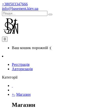
+380503347666
info@basement.kiev.ua
0
Ваш кошик порожній :(
Реєстрація
Авторизація
Категорії
+
-
Магазин
Магазин