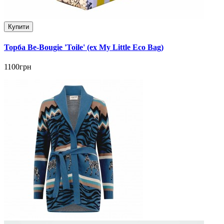
Купити
Торба Be-Bougie 'Toile' (ex My Little Eco Bag)
1100грн