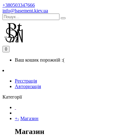
+380503347666
info@basement.kiev.ua
0
Ваш кошик порожній :(
Реєстрація
Авторизація
Категорії
+
-
Магазин
Магазин