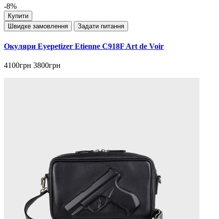
-8%
Купити
Швидке замовлення
Задати питання
Окуляри Eyepetizer Etienne C918F Art de Voir
4100грн
3800грн