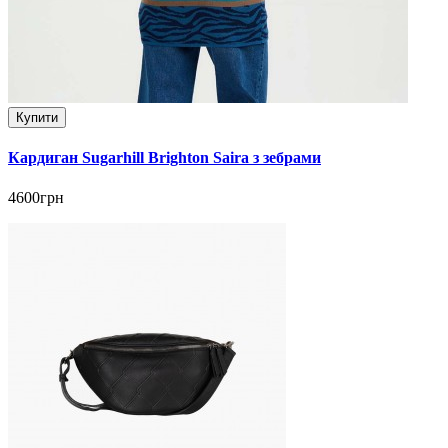
Купити
Кардиган Sugarhill Brighton Saira з зебрами
4600грн