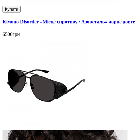
Купити
Кімоно Disorder «Місце спротиву / Азовсталь» чорне довге
6500грн