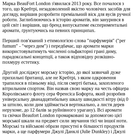
Марка BeauFort London з'явилася 2013 року. Все почалося з
того, що Кребтрі, незадоволений якістю чоловічих засобів для
догляду, вирішив розробити преміальний віск для вусів ручної
роботи. Заглиблюючись в історію ароматів, він занурився в
цей світ і вирішив, що бренд випускатиме експериментальні
аромати, ґрунтуючись на певних принципах.
Перший пов'язаний з етимологією слова "парфумерія" ("per
fumum" - "через дим") і передбачає, що аромати марки
використовуватимуть численні ольфакторні грані диму,
парадоксальні концепції, а також відповідну розкішно-
похмуру естетику.
Другий досліджує морську історію, до якої зазвичай дуже
прихильні британці, але не Кребтрі, з яким одкровення
трапилося в пізньому віці, після смерті батька, захопленого
вітрильним спортом. Він назвав свою марку на честь офіцера
Королівського флоту сера Френсіса Бофорта, який розробив
універсальну дванадцятибальну шкалу швидкості вітру (від 0
за штилю, коли дим здіймається вертикально, а листя дерев
нерухоме, до 12 балів за руйнівного урагану). Всі аромати
та свічки Beaufort London промарковані за допомогою цієї
морської шкали на предмет сили звучання тієї чи іншої ноти.
Морські та військові образи присутні в більшості продуктів
марки, а ще парфумери Джулі Данклі (Julie Dunkley) і Джулі