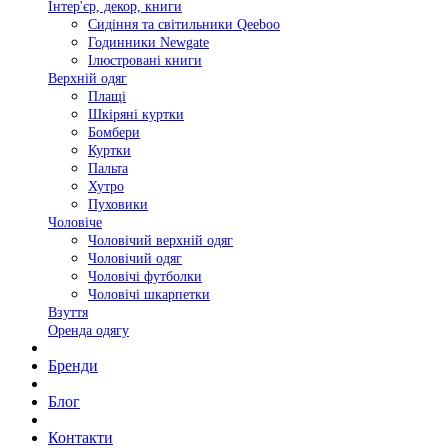
Інтер'єр, декор, книги
Сидіння та світильники Qeeboo
Годинники Newgate
Ілюстровані книги
Верхній одяг
Плащі
Шкіряні куртки
Бомбери
Куртки
Пальта
Хутро
Пуховики
Чоловіче
Чоловічий верхній одяг
Чоловічий одяг
Чоловічі футболки
Чоловічі шкарпетки
Взуття
Оренда одягу
Бренди
Блог
Контакти