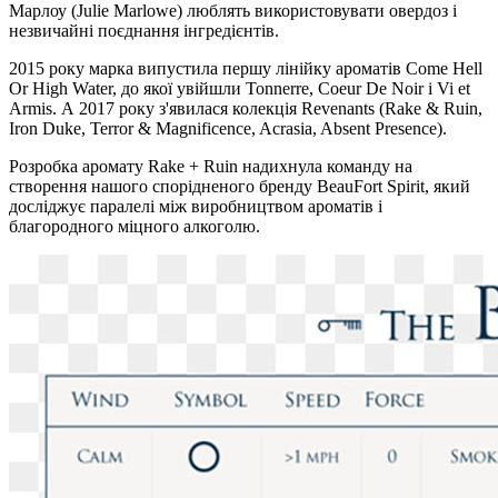
Марлоу (Julie Marlowe) люблять використовувати овердоз і
незвичайні поєднання інгредієнтів.
2015 року марка випустила першу лінійку ароматів Come Hell
Or High Water, до якої увійшли Tonnerre, Coeur De Noir і Vi et
Armis. А 2017 року з'явилася колекція Revenants (Rake & Ruin,
Iron Duke, Terror & Magnificence, Acrasia, Absent Presence).
Розробка аромату Rake + Ruin надихнула команду на
створення нашого спорідненого бренду BeauFort Spirit, який
досліджує паралелі між виробництвом ароматів і
благородного міцного алкоголю.