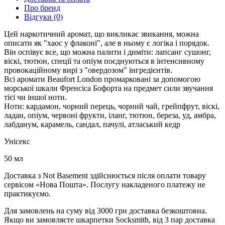
Про бренд
Відгуки (0)
Цей наркотичний аромат, що викликає звикання, можна
описати як "хаос у флаконі", але в ньому є логіка і порядок.
Він оспівує все, що можна палити і диміти: лапсанг сушонг,
віскі, тютюн, спеції та опіум поєднуються в інтенсивному
провокаційному вирі з "овердозом" інгредієнтів.
Всі аромати Beaufort London промарковані за допомогою
морської шкали Френсіса Бофорта на предмет сили звучання
тієї чи іншої ноти.
Ноти: кардамон, чорний перець, чорний чай, грейпфрут, віскі,
ладан, опіум, червоні фрукти, іланг, тютюн, береза, уд, амбра,
лабданум, карамель, сандал, пачулі, атласький кедр
Унісекс
50 мл
Доставка з Not Basement здійснюється після оплати товару
сервісом «Нова Пошта». Послугу накладеного платежу не
практикуємо.
Для замовлень на суму від 3000 грн доставка безкоштовна.
Якщо ви замовляєте шкарпетки Socksmith, від 3 пар доставка