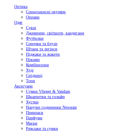
Оптика
Сонцезахисні окуляри
Оправи
Одяг
Сукні
Джемпери, світшоти, кардигани
Футболки
Сорочки та блузи
Штани та легінси
Піджаки та жакети
Піжами
Комбінезони
Худі
Спідниці
Топи
Аксесуари
Сумки Vlieger & Vandam
Шкарпетки та гольфи
Хустки
Наручні годинники Newgate
Прикраси
Парфуми
Маски
Рюкзаки та сумки