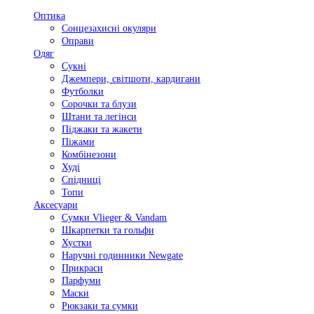
Оптика
Сонцезахисні окуляри
Оправи
Одяг
Сукні
Джемпери, світшоти, кардигани
Футболки
Сорочки та блузи
Штани та легінси
Піджаки та жакети
Піжами
Комбінезони
Худі
Спідниці
Топи
Аксесуари
Сумки Vlieger & Vandam
Шкарпетки та гольфи
Хустки
Наручні годинники Newgate
Прикраси
Парфуми
Маски
Рюкзаки та сумки