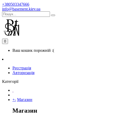
+380503347666
info@basement.kiev.ua
0
Ваш кошик порожній :(
Реєстрація
Авторизація
Категорії
+
-
Магазин
Магазин