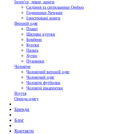
Інтер'єр, декор, книги
Сидіння та світильники Qeeboo
Годинники Newgate
Ілюстровані книги
Верхній одяг
Плащі
Шкіряні куртки
Бомбери
Куртки
Пальта
Хутро
Пуховики
Чоловіче
Чоловічий верхній одяг
Чоловічий одяг
Чоловічі футболки
Чоловічі шкарпетки
Взуття
Оренда одягу
Бренди
Блог
Контакти