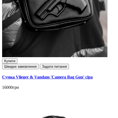
Купити
Швидке замовлення
Задати питання
Сумка Vlieger & Vandam 'Camera Bag Gun' сіра
16000грн