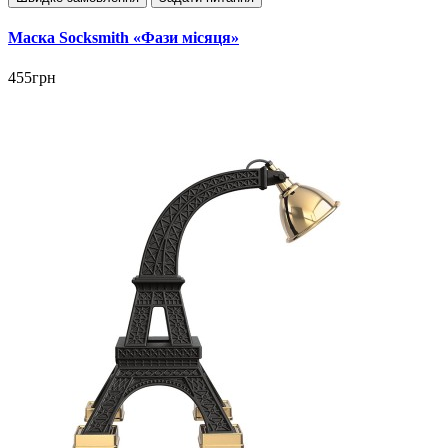
Маска Socksmith «Фази місяця»
455грн