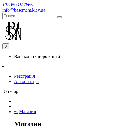
+380503347666
info@basement.kiev.ua
0
Ваш кошик порожній :(
Реєстрація
Авторизація
Категорії
+
-
Магазин
Магазин