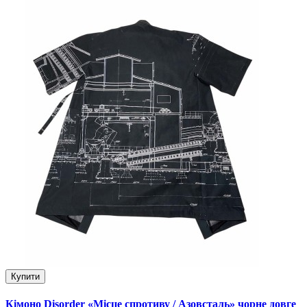
Купити
Кімоно Disorder «Місце спротиву / Азовсталь» чорне довге