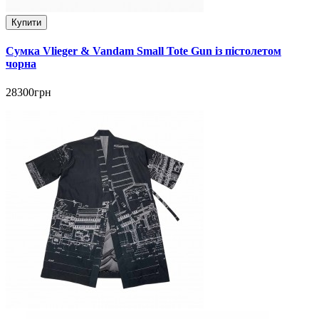
Купити
Сумка Vlieger & Vandam Small Tote Gun із пістолетом
чорна
28300грн