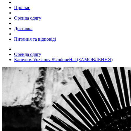
Про нас
Оренда одягу
Доставка
Питання та відповіді
Оренда одягу
Капелюх Vozianov #UndoneHat (ЗАМОВЛЕННЯ)