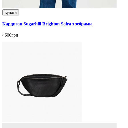
Купити
Кардиган Sugarhill Brighton Saira з зебрами
4600грн