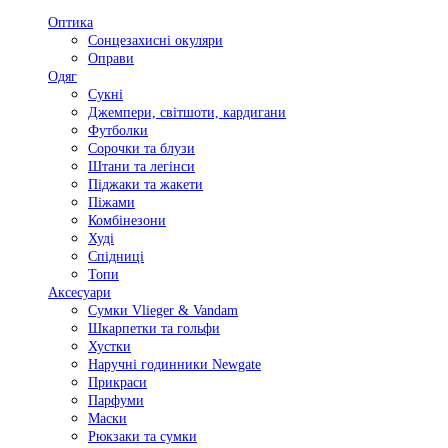
Оптика
Сонцезахисні окуляри
Оправи
Одяг
Сукні
Джемпери, світшоти, кардигани
Футболки
Сорочки та блузи
Штани та легінси
Піджаки та жакети
Піжами
Комбінезони
Худі
Спідниці
Топи
Аксесуари
Сумки Vlieger & Vandam
Шкарпетки та гольфи
Хустки
Наручні годинники Newgate
Прикраси
Парфуми
Маски
Рюкзаки та сумки