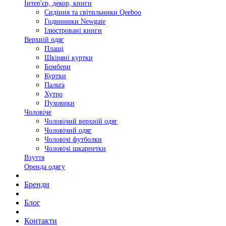
Інтер'єр, декор, книги
Сидіння та світильники Qeeboo
Годинники Newgate
Ілюстровані книги
Верхній одяг
Плащі
Шкіряні куртки
Бомбери
Куртки
Пальта
Хутро
Пуховики
Чоловіче
Чоловічий верхній одяг
Чоловічий одяг
Чоловічі футболки
Чоловічі шкарпетки
Взуття
Оренда одягу
Бренди
Блог
Контакти