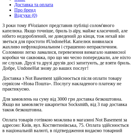
Доставка та оплата
Про бренд
Відгуки (0)
3 роки тому #Vozianov представив публіці солом'яного
капелюха. Якщо точніше, бриль із аїру, майже класичний, але
нібито недороблений, не доведений до кінця, тож нехай він
зветься для простоти #UndoneHat. Капелюх виявилася
жахливо нефункціональним і страшенно непрактичним.
Соломини легко ламалися, перевезення вимагало навмисної
коробки чи саквояжа, про що ми чесно попереджали, але ніхто
не слухав. Друзі та друзі друзів досі запитують, де взяти бриль.
Добре, UndoneHat знову до ваших послуг!
Доставка з Not Basement здійснюється після оплати товару
сервісом «Нова Пошта». Послугу накладеного платежу не
практикуємо.
Для замовлень на суму від 3000 грн доставка безкоштовна.
Якщо ви замовляєте шкарпетки Socksmith, від 3 пар доставка
також безкоштовна.
Оплата товарів готівкою можлива в магазині Not Basement за
адресою: Київ, вул. Костянтинівська, 75. Оплата здійснюється
в національній валюті, в підтвердження видаємо товарний