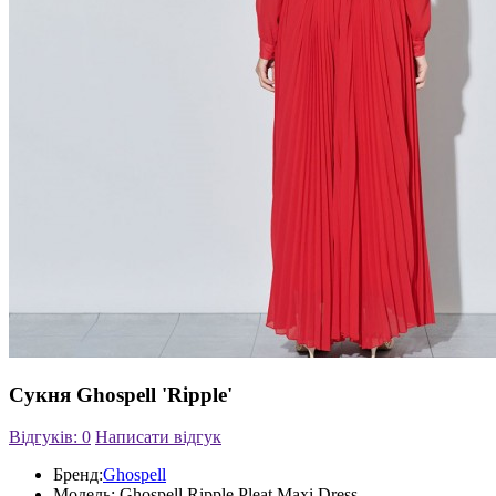
Сукня Ghospell 'Ripple'
Відгуків: 0
Написати відгук
Бренд:
Ghospell
Модель:
Ghospell Ripple Pleat Maxi Dress