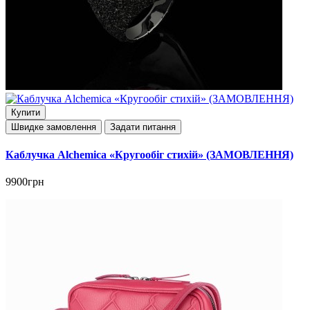
Купити
Швидке замовлення
Задати питання
Каблучка Alchemica «Кругообіг стихій» (ЗАМОВЛЕННЯ)
9900грн