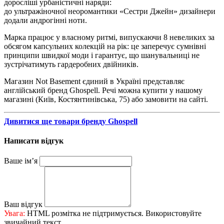
доросліші урбаністичні наряди:
до ультражіночної неоромантики «Сестри Джейн» дизайнери
додали андрогінні ноти.
Марка працює у власному ритмі, випускаючи 8 невеликих за
обсягом капсульних колекцій на рік: це заперечує сумнівні
принципи швидкої моди і гарантує, що шанувальниці не
зустрічатимуть гардеробних двійників.
Магазин Not Basement єдиний в Україні представляє
англійський бренд Ghospell. Речі можна купити у нашому
магазині (Київ, Костянтинівська, 75) або замовити на сайті.
Дивитися ще товари бренду Ghospell
Написати відгук
Ваше ім’я
Ваш відгук
Увага:
HTML розмітка не підтримується. Використовуйте
звичайний текст.