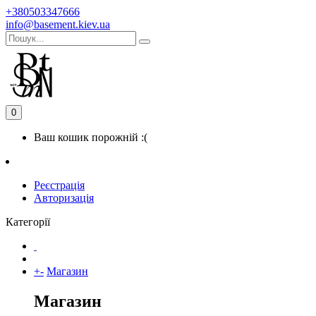
+380503347666
info@basement.kiev.ua
0
Ваш кошик порожній :(
Реєстрація
Авторизація
Категорії
+
-
Магазин
Магазин